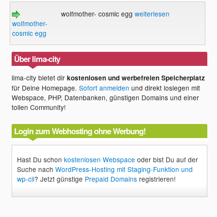
wolfmother- cosmic egg
weiterlesen
wolfmother-
cosmic egg
Über lima-city
lima-city bietet dir
kostenlosen und werbefreien Speicherplatz
für Deine Homepage.
Sofort anmelden
und direkt loslegen mit
Webspace, PHP, Datenbanken, günstigen Domains und einer
tollen Community!
Login zum Webhosting ohne Werbung!
Hast Du schon
kostenlosen Webspace
oder bist Du auf der
Suche nach
WordPress-Hosting mit Staging-Funktion und
wp-cli
? Jetzt günstige
Prepaid Domains
registrieren!