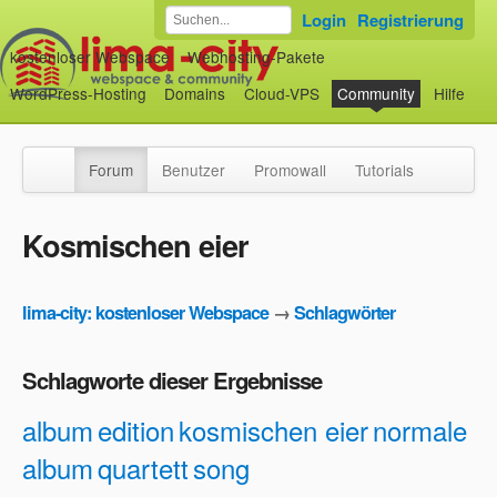
Login
Registrierung
kostenloser Webspace
Webhosting-Pakete
WordPress-Hosting
Domains
Cloud-VPS
Community
Hilfe
Forum
Benutzer
Promowall
Tutorials
Kosmischen eier
lima-city: kostenloser Webspace
→
Schlagwörter
Schlagworte dieser Ergebnisse
album
edition
kosmischen eier
normale
album
quartett
song