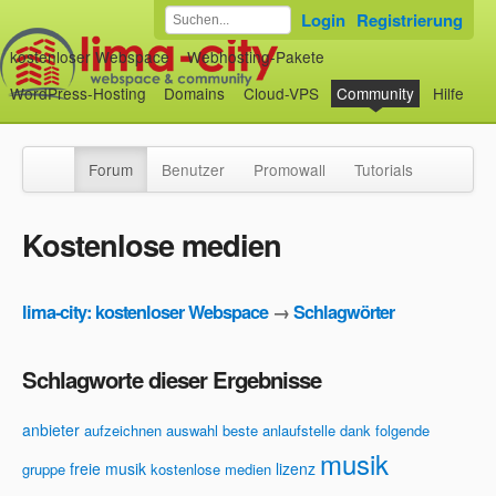
Login
Registrierung
kostenloser Webspace
Webhosting-Pakete
WordPress-Hosting
Domains
Cloud-VPS
Community
Hilfe
Forum
Benutzer
Promowall
Tutorials
Kostenlose medien
lima-city: kostenloser Webspace
→
Schlagwörter
Schlagworte dieser Ergebnisse
anbieter
aufzeichnen
auswahl
beste anlaufstelle
dank
folgende
musik
freie musik
lizenz
gruppe
kostenlose medien