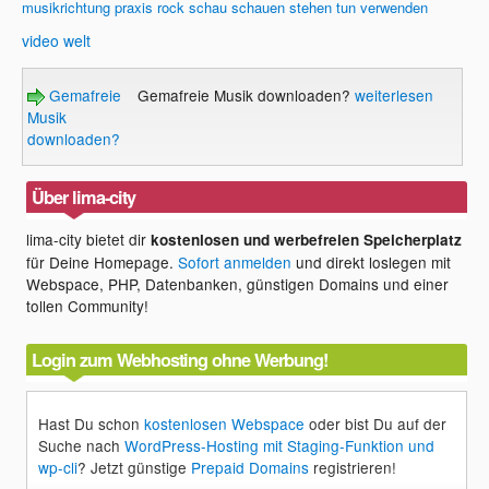
musikrichtung
praxis
rock
schau
schauen
stehen
tun
verwenden
video
welt
Gemafreie
Gemafreie Musik downloaden?
weiterlesen
Musik
downloaden?
Über lima-city
lima-city bietet dir
kostenlosen und werbefreien Speicherplatz
für Deine Homepage.
Sofort anmelden
und direkt loslegen mit
Webspace, PHP, Datenbanken, günstigen Domains und einer
tollen Community!
Login zum Webhosting ohne Werbung!
Hast Du schon
kostenlosen Webspace
oder bist Du auf der
Suche nach
WordPress-Hosting mit Staging-Funktion und
wp-cli
? Jetzt günstige
Prepaid Domains
registrieren!