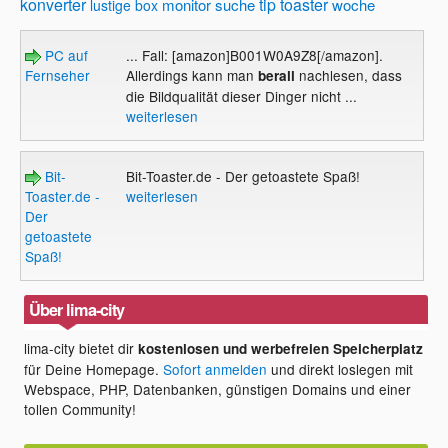
konverter
tip
toaster
monitor
suche
woche
lustige box
PC auf
... Fall: [amazon]B001W0A9Z8[/amazon].
Fernseher
Allerdings kann man
nachlesen, dass
berall
die Bildqualität dieser Dinger nicht ...
weiterlesen
Bit-
Bit-Toaster.de - Der getoastete Spaß!
Toaster.de -
weiterlesen
Der
getoastete
Spaß!
Über lima-city
lima-city bietet dir
kostenlosen und werbefreien Speicherplatz
für Deine Homepage.
Sofort anmelden
und direkt loslegen mit
Webspace, PHP, Datenbanken, günstigen Domains und einer
tollen Community!