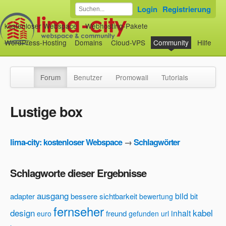
Login
Registrierung
kostenloser Webspace
Webhosting-Pakete
WordPress-Hosting
Domains
Cloud-VPS
Community
Hilfe
Forum
Benutzer
Promowall
Tutorials
Lustige box
lima-city: kostenloser Webspace
→
Schlagwörter
Schlagworte dieser Ergebnisse
ausgang
bild
adapter
bessere sichtbarkeit
bit
bewertung
fernseher
design
kabel
inhalt
freund
euro
gefunden url