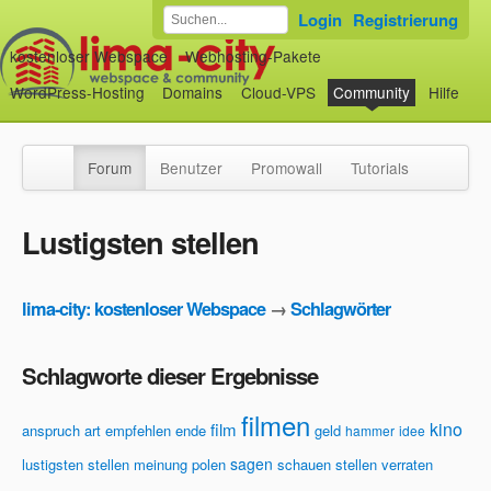
Login
Registrierung
kostenloser Webspace
Webhosting-Pakete
WordPress-Hosting
Domains
Cloud-VPS
Community
Hilfe
Forum
Benutzer
Promowall
Tutorials
Lustigsten stellen
lima-city: kostenloser Webspace
→
Schlagwörter
Schlagworte dieser Ergebnisse
filmen
kino
film
anspruch
art
empfehlen
ende
geld
hammer
idee
sagen
lustigsten stellen
meinung
polen
schauen
stellen
verraten