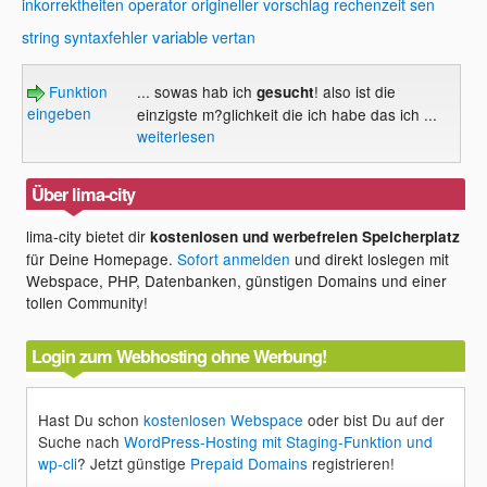
inkorrektheiten
operator
origineller vorschlag
rechenzeit
sen
variable
string
syntaxfehler
vertan
Funktion
... sowas hab ich
! also ist die
gesucht
eingeben
einzigste m?glichkeit die ich habe das ich ...
weiterlesen
Über lima-city
lima-city bietet dir
kostenlosen und werbefreien Speicherplatz
für Deine Homepage.
Sofort anmelden
und direkt loslegen mit
Webspace, PHP, Datenbanken, günstigen Domains und einer
tollen Community!
Login zum Webhosting ohne Werbung!
Hast Du schon
kostenlosen Webspace
oder bist Du auf der
Suche nach
WordPress-Hosting mit Staging-Funktion und
wp-cli
? Jetzt günstige
Prepaid Domains
registrieren!