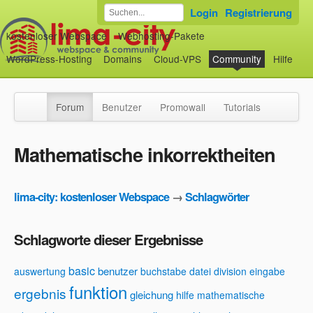
Login
Registrierung
kostenloser Webspace
Webhosting-Pakete
WordPress-Hosting
Domains
Cloud-VPS
Community
Hilfe
Forum
Benutzer
Promowall
Tutorials
Mathematische inkorrektheiten
lima-city: kostenloser Webspace
→
Schlagwörter
Schlagworte dieser Ergebnisse
basic
benutzer
auswertung
buchstabe
datei
division
eingabe
funktion
ergebnis
gleichung
hilfe
mathematische