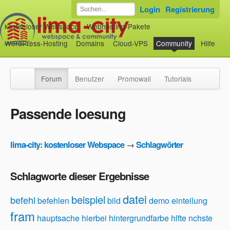
Login
Registrierung
kostenloser Webspace
Webhosting-Pakete
WordPress-Hosting
Domains
Cloud-VPS
Community
Hilfe
Forum
Benutzer
Promowall
Tutorials
Passende loesung
lima-city: kostenloser Webspace
→
Schlagwörter
Schlagworte dieser Ergebnisse
datei
beispiel
befehl
befehlen
bild
demo
einteilung
fram
hauptsache
hierbei
hintergrundfarbe
hlfte
nchste