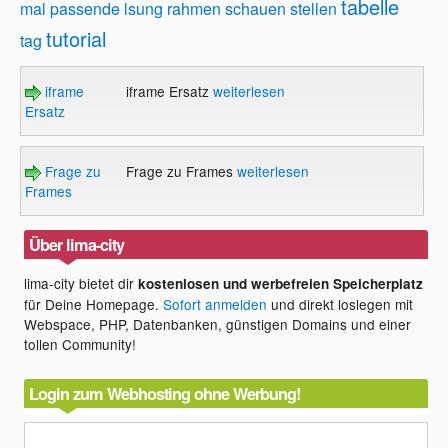
tabelle
mal
passende lsung
rahmen
schauen
stellen
tutorial
tag
iframe
iframe Ersatz
weiterlesen
Ersatz
Frage zu
Frage zu Frames
weiterlesen
Frames
Über lima-city
lima-city bietet dir
kostenlosen und werbefreien Speicherplatz
für Deine Homepage.
Sofort anmelden
und direkt loslegen mit
Webspace, PHP, Datenbanken, günstigen Domains und einer
tollen Community!
Login zum Webhosting ohne Werbung!