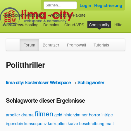
Login
Registrierung
kostenloser Webspace
Webhosting-Pakete
WordPress-Hosting
Domains
Cloud-VPS
Community
Hilfe
Forum
Benutzer
Promowall
Tutorials
Politthriller
lima-city: kostenloser Webspace
→
Schlagwörter
Schlagworte dieser Ergebnisse
filmen
drama
horror
arbeiter
geld
hinterzimmer
intrige
irgendein
konsequenz
korruption
kurze beschreibung
matt