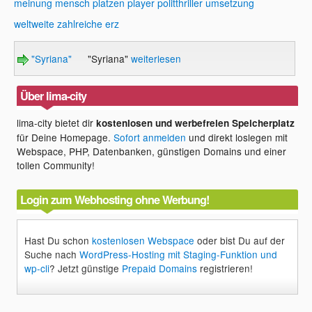
meinung
mensch
platzen
player
politthriller
umsetzung
weltweite
zahlreiche erz
"Syriana"
"Syriana"
weiterlesen
Über lima-city
lima-city bietet dir
kostenlosen und werbefreien Speicherplatz
für Deine Homepage.
Sofort anmelden
und direkt loslegen mit
Webspace, PHP, Datenbanken, günstigen Domains und einer
tollen Community!
Login zum Webhosting ohne Werbung!
Hast Du schon
kostenlosen Webspace
oder bist Du auf der
Suche nach
WordPress-Hosting mit Staging-Funktion und
wp-cli
? Jetzt günstige
Prepaid Domains
registrieren!