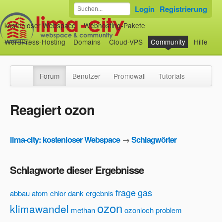
Login
Registrierung
kostenloser Webspace
Webhosting-Pakete
WordPress-Hosting
Domains
Cloud-VPS
Community
Hilfe
Forum
Benutzer
Promowall
Tutorials
Reagiert ozon
lima-city: kostenloser Webspace
→
Schlagwörter
Schlagworte dieser Ergebnisse
frage
gas
abbau
atom
chlor
dank
ergebnis
ozon
klimawandel
methan
ozonloch
problem