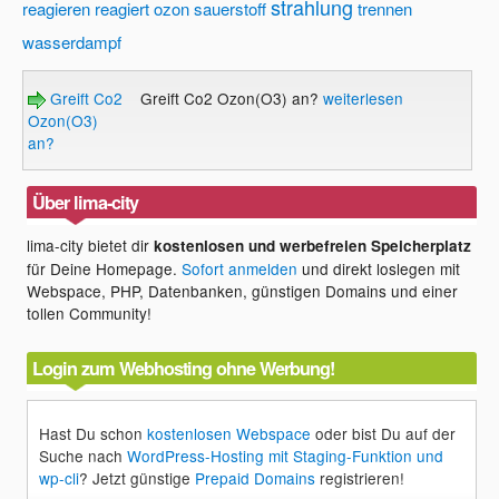
strahlung
reagieren
reagiert ozon
sauerstoff
trennen
wasserdampf
Greift Co2
Greift Co2 Ozon(O3) an?
weiterlesen
Ozon(O3)
an?
Über lima-city
lima-city bietet dir
kostenlosen und werbefreien Speicherplatz
für Deine Homepage.
Sofort anmelden
und direkt loslegen mit
Webspace, PHP, Datenbanken, günstigen Domains und einer
tollen Community!
Login zum Webhosting ohne Werbung!
Hast Du schon
kostenlosen Webspace
oder bist Du auf der
Suche nach
WordPress-Hosting mit Staging-Funktion und
wp-cli
? Jetzt günstige
Prepaid Domains
registrieren!