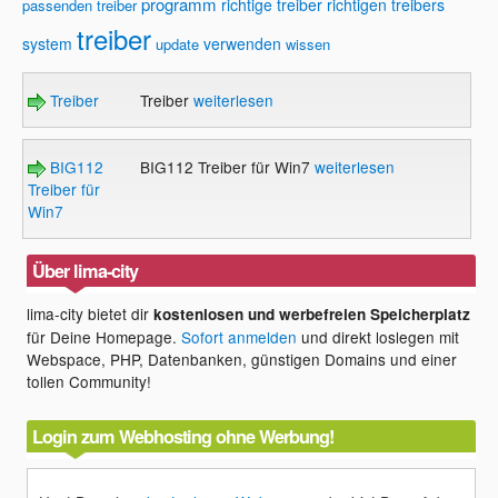
programm
richtige treiber
richtigen treibers
passenden treiber
treiber
system
verwenden
update
wissen
Treiber
Treiber
weiterlesen
BIG112
BIG112 Treiber für Win7
weiterlesen
Treiber für
Win7
Über lima-city
lima-city bietet dir
kostenlosen und werbefreien Speicherplatz
für Deine Homepage.
Sofort anmelden
und direkt loslegen mit
Webspace, PHP, Datenbanken, günstigen Domains und einer
tollen Community!
Login zum Webhosting ohne Werbung!