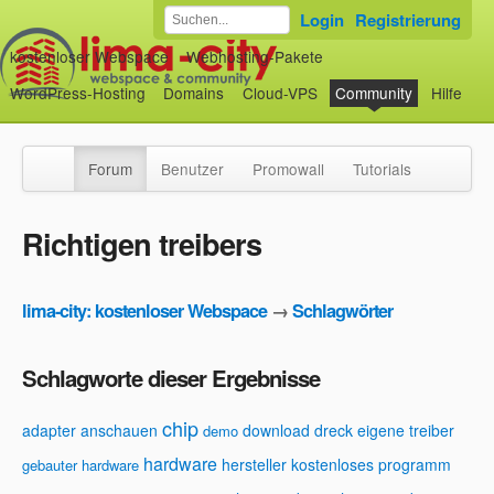
Login
Registrierung
kostenloser Webspace
Webhosting-Pakete
WordPress-Hosting
Domains
Cloud-VPS
Community
Hilfe
Forum
Benutzer
Promowall
Tutorials
Richtigen treibers
lima-city: kostenloser Webspace
→
Schlagwörter
Schlagworte dieser Ergebnisse
chip
adapter
anschauen
download
dreck
eigene treiber
demo
hardware
hersteller
kostenloses programm
gebauter hardware