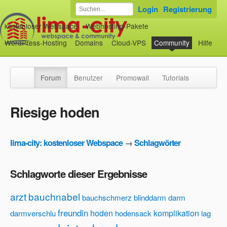
Login
Registrierung
kostenloser Webspace
Webhosting-Pakete
WordPress-Hosting
Domains
Cloud-VPS
Community
Hilfe
Forum
Benutzer
Promowall
Tutorials
Riesige hoden
lima-city: kostenloser Webspace
→
Schlagwörter
Schlagworte dieser Ergebnisse
arzt
bauchnabel
bauchschmerz
blinddarm
darm
freundin
hoden
komplikation
darmverschlu
hodensack
lag