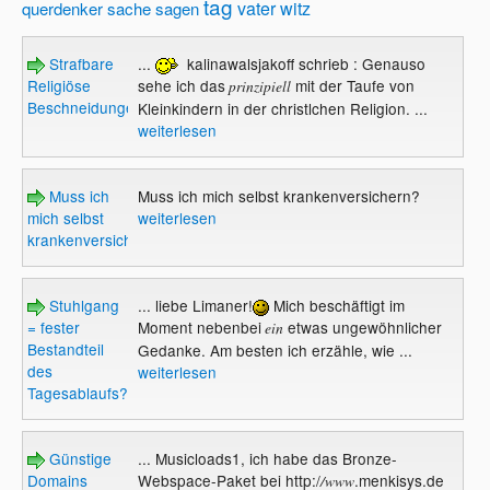
tag
vater
witz
querdenker
sache
sagen
Strafbare
...
kalinawalsjakoff schrieb : Genauso
Religiöse
sehe ich das
mit der Taufe von
prinzipiell
Beschneidungen
Kleinkindern in der christlchen Religion. ...
weiterlesen
Muss ich
Muss ich mich selbst krankenversichern?
mich selbst
weiterlesen
krankenversichern?
Stuhlgang
... liebe Limaner!
Mich beschäftigt im
= fester
Moment nebenbei
etwas ungewöhnlicher
ein
Bestandteil
Gedanke. Am besten ich erzähle, wie ...
des
weiterlesen
Tagesablaufs?
Günstige
... Musicloads1, ich habe das Bronze-
Domains
Webspace-Paket bei http:/
.menkisys.de
/www