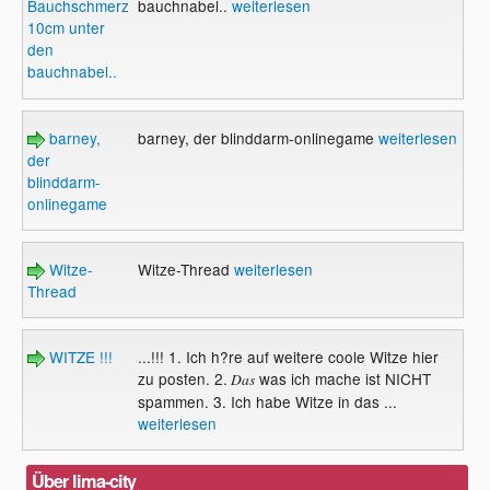
Bauchschmerzen
bauchnabel..
weiterlesen
10cm unter
den
bauchnabel..
barney,
barney, der blinddarm-onlinegame
weiterlesen
der
blinddarm-
onlinegame
Witze-
Witze-Thread
weiterlesen
Thread
WITZE !!!
...!!! 1. Ich h?re auf weitere coole Witze hier
zu posten. 2.
was ich mache ist NICHT
Das
spammen. 3. Ich habe Witze in das ...
weiterlesen
Über lima-city