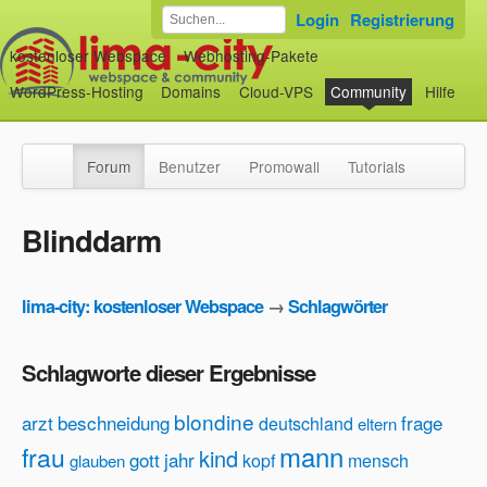
Login
Registrierung
kostenloser Webspace
Webhosting-Pakete
WordPress-Hosting
Domains
Cloud-VPS
Community
Hilfe
Forum
Benutzer
Promowall
Tutorials
Blinddarm
lima-city: kostenloser Webspace
→
Schlagwörter
Schlagworte dieser Ergebnisse
blondine
arzt
beschneidung
frage
deutschland
eltern
mann
frau
kind
gott
jahr
kopf
mensch
glauben