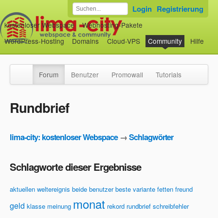
Login
Registrierung
kostenloser Webspace
Webhosting-Pakete
WordPress-Hosting
Domains
Cloud-VPS
Community
Hilfe
Forum
Benutzer
Promowall
Tutorials
Rundbrief
lima-city: kostenloser Webspace
→
Schlagwörter
Schlagworte dieser Ergebnisse
aktuellen weltereignis
beide
benutzer
beste variante
fetten
freund
monat
geld
klasse
meinung
rekord
rundbrief
schreibfehler