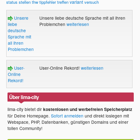
variant
status
stellen
thw
tippfehler
treffen
versuch
Unsere
Unsere liebe deutsche Sprache mit all ihren
liebe
Problemchen
weiterlesen
deutsche
Sprache mit
all ihren
Problemchen
User-
User-Online Rekord!
weiterlesen
Online
Rekord!
Über lima-city
lima-city bietet dir
kostenlosen und werbefreien Speicherplatz
für Deine Homepage.
Sofort anmelden
und direkt loslegen mit
Webspace, PHP, Datenbanken, günstigen Domains und einer
tollen Community!