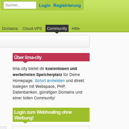
Login
Registrierung
Domains
Cloud-VPS
Community
Hilfe
Über lima-city
lima-city bietet dir
kostenlosen und
für Deine
werbefreien Speicherplatz
Homepage.
Sofort anmelden
und direkt
loslegen mit Webspace, PHP,
Datenbanken, günstigen Domains und
einer tollen Community!
Login zum Webhosting ohne
Werbung!