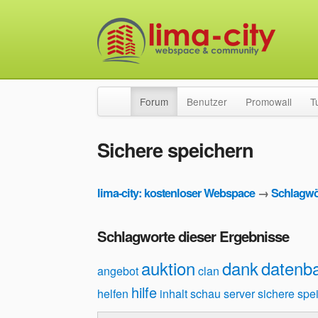
Forum
Benutzer
Promowall
T
Sichere speichern
lima-city: kostenloser Webspace
→
Schlagwö
Schlagworte dieser Ergebnisse
auktion
dank
datenb
angebot
clan
hilfe
helfen
inhalt
schau
server
sichere spe