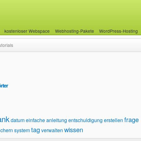
kostenloser Webspace
Webhosting-Pakete
WordPress-Hosting
utorials
rter
ank
frage
datum
einfache anleitung
entschuldigung
erstellen
tag
wissen
ichern
system
verwalten