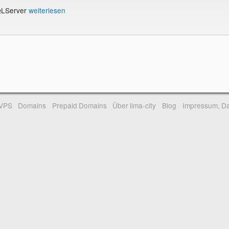
QLServer
weiterlesen
-VPS
Domains
Prepaid Domains
Über lima-city
Blog
Impressum, Da