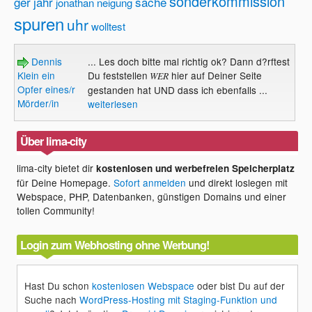
sonderkommission
ger
jahr
sache
jonathan
neigung
spuren
uhr
wolltest
Dennis
... Les doch bitte mal richtig ok? Dann d?rftest
Klein ein
Du feststellen
hier auf Deiner Seite
WER
Opfer eines/r
gestanden hat UND dass ich ebenfalls ...
Mörder/in
weiterlesen
Über lima-city
lima-city bietet dir
kostenlosen und werbefreien Speicherplatz
für Deine Homepage.
Sofort anmelden
und direkt loslegen mit
Webspace, PHP, Datenbanken, günstigen Domains und einer
tollen Community!
Login zum Webhosting ohne Werbung!
Hast Du schon
kostenlosen Webspace
oder bist Du auf der
Suche nach
WordPress-Hosting mit Staging-Funktion und