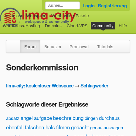
Login
Registrierung
kostenloser Webspace
Webhosting-Pakete
WordPress-Hosting
Domains
Cloud-VPS
Community
Hilfe
Forum
Benutzer
Promowall
Tutorials
Sonderkommission
lima-city: kostenloser Webspace
→
Schlagwörter
Schlagworte dieser Ergebnisse
angel
aufgabe
beschreibung
durchaus
absatz
dingen
ebenfall
falschen hals
filmen
gedacht
genau aussagen