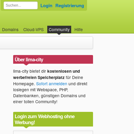
Login
Registrierung
Domains
Cloud-VPS
Community
Hilfe
Über lima-city
lima-city bietet dir
kostenlosen und
für Deine
werbefreien Speicherplatz
Homepage.
Sofort anmelden
und direkt
loslegen mit Webspace, PHP,
Datenbanken, günstigen Domains und
einer tollen Community!
Login zum Webhosting ohne
Werbung!