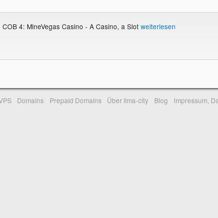
) COB 4: MineVegas Casino - A Casino, a Slot
weiterlesen
-VPS
Domains
Prepaid Domains
Über lima-city
Blog
Impressum, Da