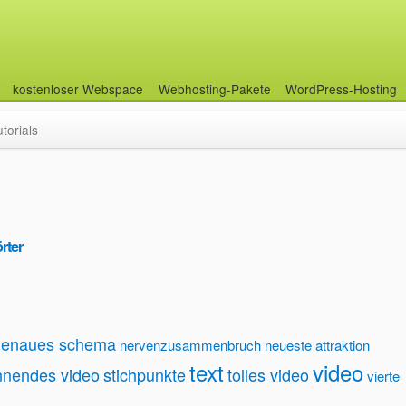
kostenloser Webspace
Webhosting-Pakete
WordPress-Hosting
utorials
rter
genaues schema
nervenzusammenbruch
neueste attraktion
text
video
nnendes video
stichpunkte
tolles video
vierte