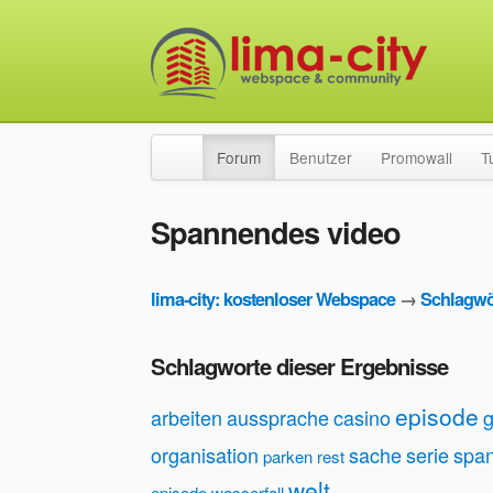
Forum
Benutzer
Promowall
T
Spannendes video
lima-city: kostenloser Webspace
→
Schlagwö
Schlagworte dieser Ergebnisse
episode
arbeiten
aussprache
casino
organisation
sache
serie
spa
parken
rest
welt
episode
wasserfall