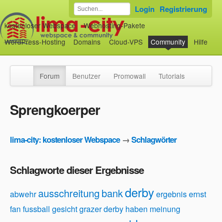
Login
Registrierung
kostenloser Webspace
Webhosting-Pakete
WordPress-Hosting
Domains
Cloud-VPS
Community
Hilfe
Forum
Benutzer
Promowall
Tutorials
Sprengkoerper
lima-city: kostenloser Webspace
→
Schlagwörter
Schlagworte dieser Ergebnisse
derby
ausschreitung
bank
abwehr
ergebnis
ernst
fan
fussball
gesicht
grazer derby
haben
meinung