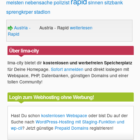
rapid
meisten
nebensache
polizist
sinnen
sitzbank
sprengkrper
stadion
Austria -
Austria - Rapid
weiterlesen
Rapid
Über lima-city
lima-city bietet dir
kostenlosen und werbefreien Speicherplatz
für Deine Homepage.
Sofort anmelden
und direkt loslegen mit
Webspace, PHP, Datenbanken, günstigen Domains und einer
tollen Community!
Login zum Webhosting ohne Werbung!
Hast Du schon
kostenlosen Webspace
oder bist Du auf der
Suche nach
WordPress-Hosting mit Staging-Funktion und
wp-cli
? Jetzt günstige
Prepaid Domains
registrieren!