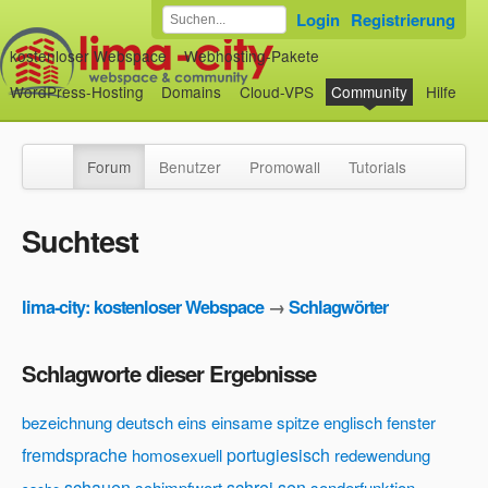
Login
Registrierung
kostenloser Webspace
Webhosting-Pakete
WordPress-Hosting
Domains
Cloud-VPS
Community
Hilfe
Forum
Benutzer
Promowall
Tutorials
Suchtest
lima-city: kostenloser Webspace
→
Schlagwörter
Schlagworte dieser Ergebnisse
bezeichnung
deutsch
eins
einsame spitze
englisch
fenster
fremdsprache
portugiesisch
homosexuell
redewendung
schauen
schrei
sen
schimpfwort
sonderfunktion