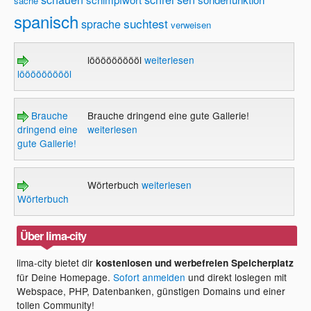
sache
spanisch
suchtest
sprache
verweisen
löööööööööl
weiterlesen
löööööööööl
Brauche
Brauche dringend eine gute Gallerie!
dringend eine
weiterlesen
gute Gallerie!
Wörterbuch
weiterlesen
Wörterbuch
Über lima-city
lima-city bietet dir
kostenlosen und werbefreien Speicherplatz
für Deine Homepage.
Sofort anmelden
und direkt loslegen mit
Webspace, PHP, Datenbanken, günstigen Domains und einer
tollen Community!