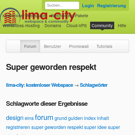
Login
Registrierung
kostenloser Webspace
Webhosting-Pakete
WordPress-Hosting
Domains
Cloud-VPS
Community
Hilfe
Forum
Benutzer
Promowall
Tutorials
Super geworden respekt
lima-city: kostenloser Webspace
→
Schlagwörter
Schlagworte dieser Ergebnisse
forum
design
eins
grund
gulden
index
inhalt
registrieren
super geworden respekt
super idee
super