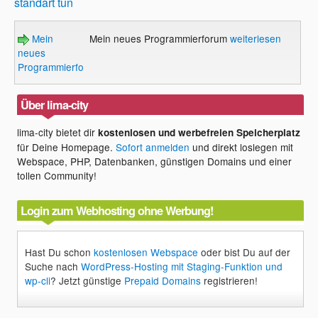
standart
tun
Mein
Mein neues Programmierforum
weiterlesen
neues
Programmierforum
Über lima-city
lima-city bietet dir
kostenlosen und werbefreien Speicherplatz
für Deine Homepage.
Sofort anmelden
und direkt loslegen mit
Webspace, PHP, Datenbanken, günstigen Domains und einer
tollen Community!
Login zum Webhosting ohne Werbung!
Hast Du schon
kostenlosen Webspace
oder bist Du auf der
Suche nach
WordPress-Hosting mit Staging-Funktion und
wp-cli
? Jetzt günstige
Prepaid Domains
registrieren!