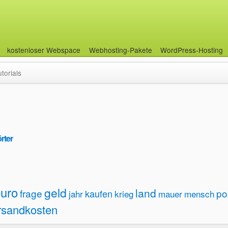
kostenloser Webspace
Webhosting-Pakete
WordPress-Hosting
utorials
rter
uro
geld
land
frage
po
kaufen
jahr
krieg
mauer
mensch
rsandkosten