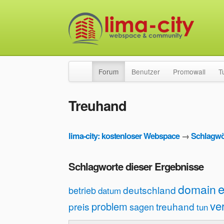
Forum
Benutzer
Promowall
T
Treuhand
lima-city: kostenloser Webspace
→
Schlagwö
Schlagworte dieser Ergebnisse
e
domain
deutschland
betrieb
datum
ve
problem
preis
treuhand
sagen
tun