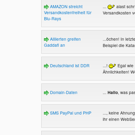
AMAZON streicht
...
alast schr
Versandkostenfreiheit für
Versandkosten v
Blu-Rays
Alliierten greifen
...öchen! In letz
Gaddafi an
Beispiel die Kata
Deutschland ist DDR
...!
Egal wie 
Ähnlichkeiten! Wo
Domain-Daten
...
, was pas
Hallo
SMS PayPal und PHP
..., keine Ahnung
ihr einen WebSe