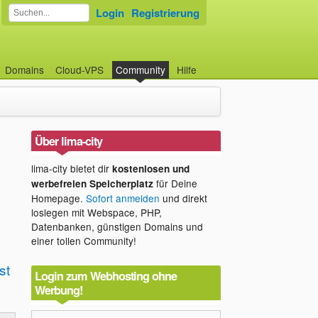
Login
Registrierung
Domains
Cloud-VPS
Community
Hilfe
Über lima-city
lima-city bietet dir
kostenlosen und
für Deine
werbefreien Speicherplatz
Homepage.
Sofort anmelden
und direkt
loslegen mit Webspace, PHP,
Datenbanken, günstigen Domains und
einer tollen Community!
st
Login zum Webhosting ohne
Werbung!