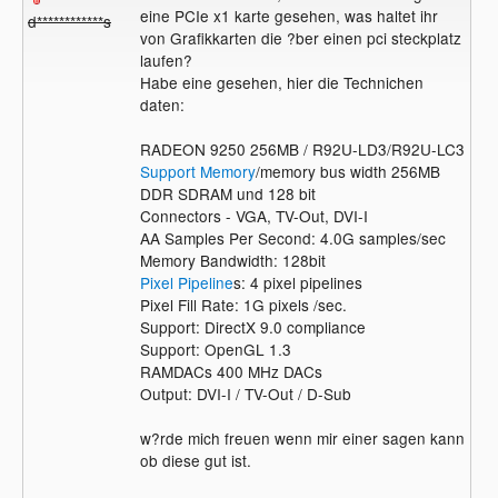
eine PCIe x1 karte gesehen, was haltet ihr
d************s
von Grafikkarten die ?ber einen pci steckplatz
laufen?
Habe eine gesehen, hier die Technichen
daten:
RADEON 9250 256MB / R92U-LD3/R92U-LC3
Support
Memory
/memory bus width 256MB
DDR SDRAM und 128 bit
Connectors - VGA, TV-Out, DVI-I
AA Samples Per Second: 4.0G samples/sec
Memory Bandwidth: 128bit
Pixel
Pipeline
s: 4 pixel pipelines
Pixel Fill Rate: 1G pixels /sec.
Support: DirectX 9.0 compliance
Support: OpenGL 1.3
RAMDACs 400 MHz DACs
Output: DVI-I / TV-Out / D-Sub
w?rde mich freuen wenn mir einer sagen kann
ob diese gut ist.