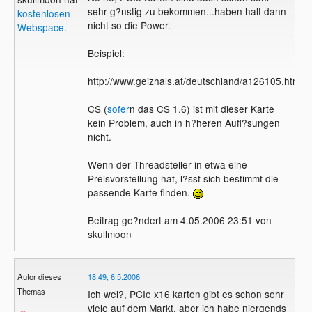
sehr g?nstig zu bekommen...haben halt dann
kostenlosen
nicht so die Power.
Webspace
.
Beispiel:
http://www.geizhals.at/deutschland/a126105.html
CS (
sofer
n das CS 1.6) ist mit dieser Karte
kein Problem, auch in h?heren Aufl?sungen
nicht.
Wenn der Threadsteller in etwa eine
Preisvorstellung hat, l?sst sich bestimmt die
passende Karte finden.
Beitrag ge?ndert am 4.05.2006 23:51 von
skullmoon
Autor dieses
18:49, 6.5.2006
Themas
Ich wei?, PCIe x16 karten gibt es schon sehr
viele auf dem Markt, aber ich habe niergends