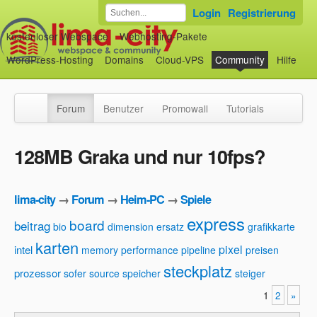
Login
Registrierung
kostenloser Webspace
Webhosting-Pakete
WordPress-Hosting
Domains
Cloud-VPS
Community
Hilfe
Forum
Benutzer
Promowall
Tutorials
128MB Graka und nur 10fps?
lima-city
→
Forum
→
Heim-PC
→
Spiele
express
board
beitrag
bio
dimension
ersatz
grafikkarte
karten
pixel
intel
memory
performance
pipeline
preisen
steckplatz
prozessor
sofer
source
speicher
steiger
1
2
»