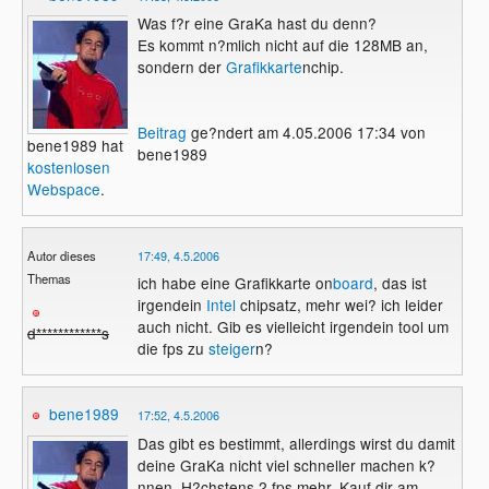
Was f?r eine GraKa hast du denn?
Es kommt n?mlich nicht auf die 128MB an,
sondern der
Grafikkarte
nchip.
Beitrag
ge?ndert am 4.05.2006 17:34 von
bene1989 hat
bene1989
kostenlosen
Webspace
.
Autor dieses
17:49, 4.5.2006
Themas
ich habe eine Grafikkarte on
board
, das ist
irgendein
Intel
chipsatz, mehr wei? ich leider
auch nicht. Gib es vielleicht irgendein tool um
d************s
die fps zu
steiger
n?
bene1989
17:52, 4.5.2006
Das gibt es bestimmt, allerdings wirst du damit
deine GraKa nicht viel schneller machen k?
nnen. H?chstens 2 fps mehr. Kauf dir am