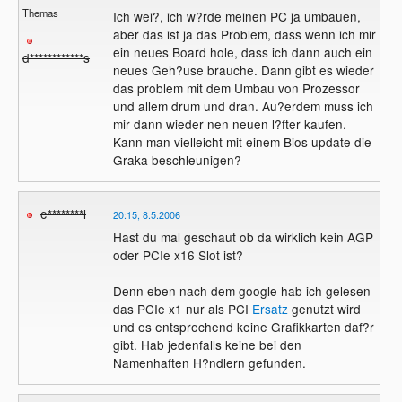
Themas
Ich wei?, ich w?rde meinen PC ja umbauen,
aber das ist ja das Problem, dass wenn ich mir
ein neues Board hole, dass ich dann auch ein
d************s
neues Geh?use brauche. Dann gibt es wieder
das problem mit dem Umbau von Prozessor
und allem drum und dran. Au?erdem muss ich
mir dann wieder nen neuen l?fter kaufen.
Kann man vielleicht mit einem Bios update die
Graka beschleunigen?
e********l
20:15, 8.5.2006
Hast du mal geschaut ob da wirklich kein AGP
oder PCIe x16 Slot ist?
Denn eben nach dem google hab ich gelesen
das PCIe x1 nur als PCI
Ersatz
genutzt wird
und es entsprechend keine Grafikkarten daf?r
gibt. Hab jedenfalls keine bei den
Namenhaften H?ndlern gefunden.