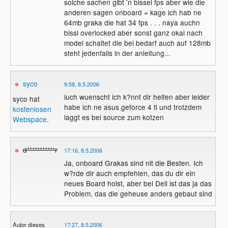
solche sachen gibt 'n bissel fps aber wie die
anderen sagen onboard = kage ich hab ne
64mb graka die hat 34 fps . . . naya auchn
bissl overlocked aber sonst ganz okai nach
model schaltet die bei bedarf auch auf 128mb
steht jedenfalls in der anleitung...
syco
9:58, 8.5.2006
iuch wuenscht ich k?nnt dir helfen aber leider
syco hat
habe ich ne asus geforce 4 ti und trotzdem
kostenlosen
laggt es bei source zum kotzen
Webspace
.
d***********r
17:16, 8.5.2006
Ja, onboard Grakas sind nit die Besten. Ich
w?rde dir auch empfehlen, das du dir ein
neues Board holst, aber bei Dell ist das ja das
Problem, das die geheuse anders gebaut sind
Autor dieses
17:27, 8.5.2006