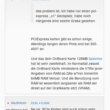
das problem ist, ich habe nur einen pci-
express ,,x1" steckplatz, habe noch
niergends eine solche Graka gesehen
PCIExpress karten gibt es schon einige.
Allerdings fangen deren Preis erst bei 300-
400? an.
Und das dein OnBoard Karte 128MB
Speicher
hat ist sehr zweifelhaft. Im Normalfall zwackt
die OnBoard Karte mindestens die h?lfte jener
Angaben vom RAM ab.DAs w?ren immerhin
64MB RAM Verlust. Und die Benutzung vom
RAM ist wesentlich langsamer als RAM der
direkt auf der Grafikkarte sitzt (VRAM).
skullmoon
23:50, 4.5.2006
Ne ne, PCIe Karten sind auch schon sehr
skullmoon hat