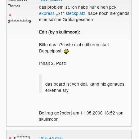
Themas
das problem ist, ich habe nur einen pci-
express
,,x1"
steckplatz
, habe noch niergends
eine solche Graka gesehen
d************s
Edit (by skullmoon):
Bitte das n?chste mal editieren statt
Doppelpost.
Inhalt 2. Post:
das board ist von dell, kann nix genaues
erkenne,sry
Beitrag ge?ndert am 11.05.2006 16:52 von
skullmoon
e********l
18:36, 4.5.2006