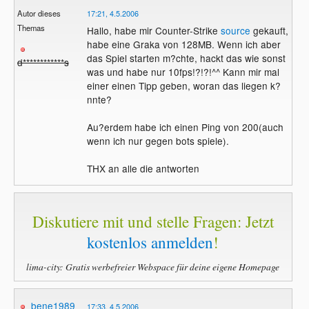
Autor dieses
17:21, 4.5.2006
Themas
Hallo, habe mir Counter-Strike
source
gekauft,
habe eine Graka von 128MB. Wenn ich aber
das Spiel starten m?chte, hackt das wie sonst
d************s
was und habe nur 10fps!?!?!^^ Kann mir mal
einer einen Tipp geben, woran das liegen k?
nnte?
Au?erdem habe ich einen Ping von 200(auch
wenn ich nur gegen bots spiele).
THX an alle die antworten
Diskutiere mit und stelle Fragen: Jetzt
kostenlos anmelden
!
lima-city: Gratis werbefreier Webspace für deine eigene Homepage
bene1989
17:33, 4.5.2006