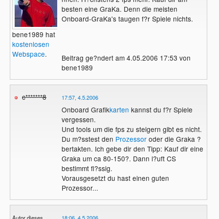
besten eine GraKa. Denn die meisten
Onboard-GraKa's taugen f?r Spiele nichts.
bene1989 hat
kostenlosen
Webspace
.
Beitrag ge?ndert am 4.05.2006 17:53 von
bene1989
c*******8
17:57, 4.5.2006
Onboard Grafik
karten
kannst du f?r Spiele
vergessen.
Und tools um die fps zu steigern gibt es nicht.
Du m?sstest den
Prozessor
oder die Graka ?
bertakten. Ich gebe dir den Tipp: Kauf dir eine
Graka um ca 80-150?. Dann l?uft CS
bestimmt fl?ssig.
Vorausgesetzt du hast einen guten
Prozessor...
Autor dieses
18:06, 4.5.2006