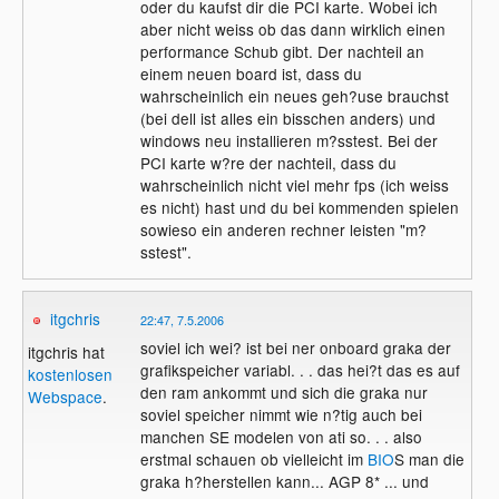
oder du kaufst dir die PCI karte. Wobei ich
aber nicht weiss ob das dann wirklich einen
performance Schub gibt. Der nachteil an
einem neuen board ist, dass du
wahrscheinlich ein neues geh?use brauchst
(bei dell ist alles ein bisschen anders) und
windows neu installieren m?sstest. Bei der
PCI karte w?re der nachteil, dass du
wahrscheinlich nicht viel mehr fps (ich weiss
es nicht) hast und du bei kommenden spielen
sowieso ein anderen rechner leisten "m?
sstest".
itgchris
22:47, 7.5.2006
soviel ich wei? ist bei ner onboard graka der
itgchris hat
grafikspeicher variabl. . . das hei?t das es auf
kostenlosen
den ram ankommt und sich die graka nur
Webspace
.
soviel speicher nimmt wie n?tig auch bei
manchen SE modelen von ati so. . . also
erstmal schauen ob vielleicht im
BIO
S man die
graka h?herstellen kann... AGP 8* ... und