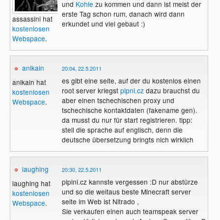
und
Kohle
zu kommen und dann ist meist der
erste Tag schon rum, danach wird dann
assassini hat
erkundet und viel gebaut :)
kostenlosen
Webspace
.
anikain
20:04, 22.5.2011
es gibt eine seite, auf der du kostenlos einen
anikain hat
root server kriegst
pipni.cz
dazu brauchst du
kostenlosen
aber einen tschechischen proxy und
Webspace
.
tschechische kontaktdaten (fakename gen).
da musst du nur für start registrieren. tipp:
stell die sprache auf englisch, denn die
deutsche übersetzung bringts nich wirklich
laughing
20:30, 22.5.2011
pipini.cz kannste vergessen :D nur abstürze
laughing hat
und so die weitaus beste Minecraft server
kostenlosen
seite im Web ist Nitrado ,
Webspace
.
Sie verkaufen einen auch teamspeak server