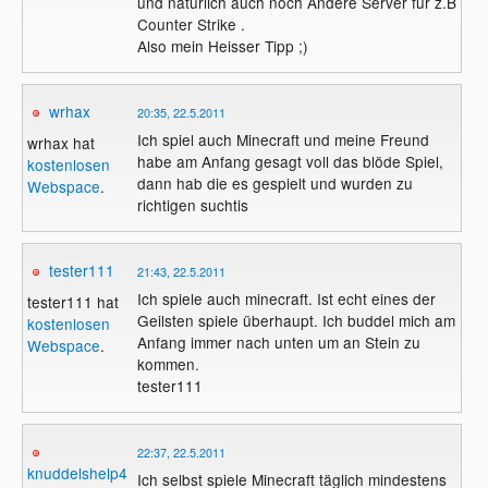
und natürlich auch noch Andere Server für z.B
Counter Strike .
Also mein Heisser Tipp ;)
wrhax
20:35, 22.5.2011
Ich spiel auch Minecraft und meine Freund
wrhax hat
habe am Anfang gesagt voll das blöde Spiel,
kostenlosen
dann hab die es gespielt und wurden zu
Webspace
.
richtigen suchtis
tester111
21:43, 22.5.2011
Ich spiele auch minecraft. Ist echt eines der
tester111 hat
Geilsten spiele überhaupt. Ich buddel mich am
kostenlosen
Anfang immer nach unten um an Stein zu
Webspace
.
kommen.
tester111
22:37, 22.5.2011
knuddelshelp4you
Ich selbst spiele Minecraft täglich mindestens