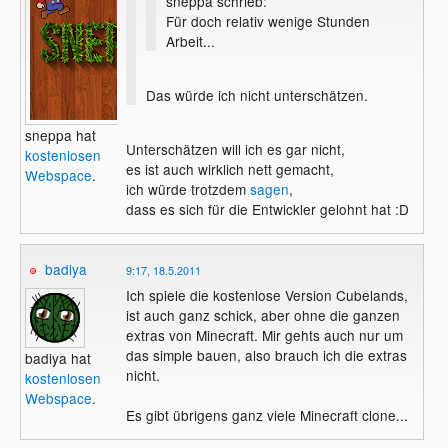
sneppa schrieb:
Für doch relativ wenige Stunden
Arbeit...
Das würde ich nicht unterschätzen.
sneppa hat
Unterschätzen will ich es gar nicht,
kostenlosen
es ist auch wirklich nett gemacht,
Webspace
.
ich würde trotzdem
sagen
,
dass es sich für die Entwickler gelohnt hat :D
badiya
9:17, 18.5.2011
Ich spiele die kostenlose Version Cubelands,
ist auch ganz schick, aber ohne die ganzen
extras von Minecraft. Mir gehts auch nur um
das simple bauen, also brauch ich die extras
badiya hat
nicht.
kostenlosen
Webspace
.
Es gibt übrigens ganz viele Minecraft clone...