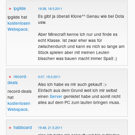
ipgilde
19:38, 18.5.2011
Es gibt ja überall Klone^^ Genau wie bei Dota
ipgilde hat
usw.
kostenlosen
Webspace
.
Aber Minecraft kenne ich nur und finde es
echt Klasse. Ist zwar eher was für
zwischendurch und kann es nich so lange am
Stück spielen aber mit meinen Leuten
bisschen was bauen macht immer Spaß ;)
record-
0:07, 19.5.2011
deals
Also ich habe es mir auch gekauft :>
Einfach aus dem Grund weil ich mir selbst
record-deals
einen
Server
gemietet habe und somit nicht
hat
alles auf dem PC zum laufen bringen muss.
kostenlosen
Webspace
.
habboard
19:48, 21.5.2011