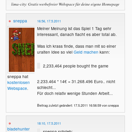
lima-city: Gratis werbefreier Webspace für deine eigene Homepage
sneppa
16:56, 17.5.2011
Meiner Meinung ist das Spiel 1 Tag sehr
interessant, danach flacht es aber total ab.
Was ich krass finde, dass man mit so einer
uralten Idee so viel
Geld
machen
kann:
2,233,464 people bought the game
sneppa hat
2.233.464 * 14€ = 31.268.496 Euro.. nicht
kostenlosen
schlecht...
Webspace
.
Für doch relativ wenige Stunden Arbeit...
Beitrag zuletzt geändert: 17.5.2011 16:56:59 von sneppa
18:10, 17.5.2011
bladehunter
sneppa schrieb: