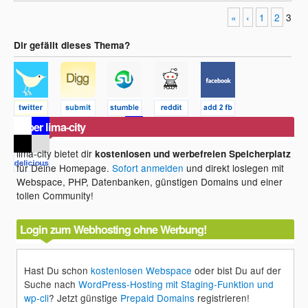
«
‹
1
2
3
Dir gefällt dieses Thema?
Über lima-city
lima-city bietet dir
kostenlosen und werbefreien Speicherplatz
für Deine Homepage.
Sofort anmelden
und direkt loslegen mit
Webspace, PHP, Datenbanken, günstigen Domains und einer
tollen Community!
Login zum Webhosting ohne Werbung!
Hast Du schon
kostenlosen Webspace
oder bist Du auf der
Suche nach
WordPress-Hosting mit Staging-Funktion und
wp-cli
? Jetzt günstige
Prepaid Domains
registrieren!