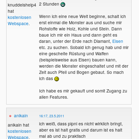
2 Stunden
knuddelshelp4you
hat
Wenn ich eine neue Welt beginne, schalt ich
kostenlosen
erst einmal die Monster aus und suche mir
Webspace
.
Rohstoffe wie Holz, Kohle und Stein. Dann
baue ich mir ein Haus und dann geht es
daran, unter der Erde nach Diamant,
Eisen
etc. zu suchen. Sobald ich genug hab und mir
eine gescheite Rüstung und Waffen
(beispielsweise aus Eisen) bauen kann,
werden die Monster eingeschaltet und mit der
Zeit auch Pfeil und Bogen gebaut. So mach
ich das
Ich habe es mir gekauft und somit Zugang zu
allen Features.
anikain
16:17, 23.5.2011
ich weiß, dass pipni es nicht wirklich bringt,
anikain hat
aber es ist halt gratis und darum ist es halt
kostenlosen
mal ab und zu praktisch
Webspace
.