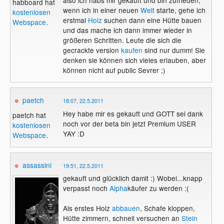
also ich habs mir gekauft und bin zufrieden,
habboard hat
wenn ich in einer neuen
Welt
starte, gehe ich
kostenlosen
erstmal
Holz
suchen dann eine Hütte bauen
Webspace
.
und das mache ich dann immer wieder in
größeren Schritten. Leute die sich die
gecrackte version
kaufen
sind nur dumm! Sie
denken sie können sich vieles erlauben, aber
können nicht auf public Sevrer ;)
paetch
18:07, 22.5.2011
Hey habe mir es gekauft und GOTT sei dank
paetch hat
noch vor der beta bin jetzt Premium USER
kostenlosen
YAY :D
Webspace
.
assassini
19:51, 22.5.2011
gekauft und glücklich damit :) Wobei...knapp
verpasst noch
Alpha
käufer zu werden :(
Als erstes Holz
abbauen
, Schafe kloppen,
Hütte zimmern, schnell versuchen an
Stein