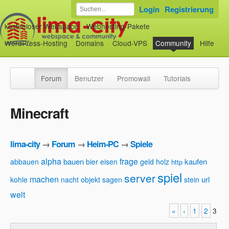
Login
Registrierung
kostenloser Webspace
Webhosting-Pakete
WordPress-Hosting
Domains
Cloud-VPS
Community
Hilfe
Forum
Benutzer
Promowall
Tutorials
Minecraft
lima-city
→
Forum
→
Heim-PC
→
Spiele
alpha
frage
bauen
kaufen
abbauen
bier
eisen
geld
holz
http
spiel
server
machen
url
kohle
nacht
objekt
sagen
stein
welt
«
‹
1
2
3