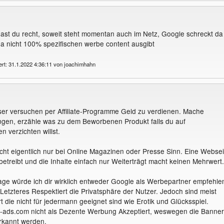
st du recht, soweit steht momentan auch im Netz, Google schreckt da
a nicht 100% spezifischen werbe content ausgibt
ert: 31.1.2022 4:36:11 von joachimhahn
er versuchen per Affiliate-Programme Geld zu verdienen. Mache
ngen, erzähle was zu dem Beworbenen Produkt falls du auf
verzichten willst.
ht eigentlich nur bei Online Magazinen oder Presse Sinn. Eine Websei
etreibt und die Inhalte einfach nur Weiterträgt macht keinen Mehrwert.
age würde ich dir wirklich entweder Google als Werbepartner empfehle
Letzteres Respektiert die Privatsphäre der Nutzer. Jedoch sind meist
 die nicht für jedermann geeignet sind wie Erotik und Glücksspiel.
-ads.com nicht als Dezente Werbung Akzeptiert, weswegen die Banner
rkannt werden.