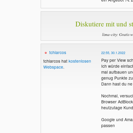
Diskutiere mit und st
lima-city: Gratis 
tchiarcos
22:55, 30.1.2022
Pay per View sc
tchiarcos hat
kostenlosen
Ich würde einfach
Webspace
.
mal aufbauen und
genug Punkte z
Dann hast du ne 
Nochmal, versuch
Browser AdBlocke
heutzutage Kund
Google und Amazo
passen