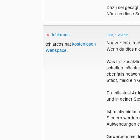
Dazu sei gesagt,
Nämlich diese S
tchiarcos
9:33, 1.2.2022
Nur zur Info, re
tchiarcos hat
kostenlosen
Wenn du dies ni
Webspace
.
Was mir zusätzli
schalten möchtes
ebenfalls notwe
Stadt, meld ein 
Du müsstest 4x i
und in deiner St
Ist relativ einf
Steuern werden e
Aufwendungen er
Gewerbeanmeldun