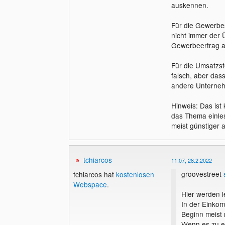
auskennen.
Für die Gewerbest
nicht immer der
Gewerbeertrag a
Für die Umsatzst
falsch, aber das
andere Unternehm
Hinweis: Das ist
das Thema einles
meist günstiger a
tchiarcos
11:07, 28.2.2022
groovestreet
tchiarcos hat
kostenlosen
Webspace
.
Hier werden l
In der Einko
Beginn meist
Wenn es zu e