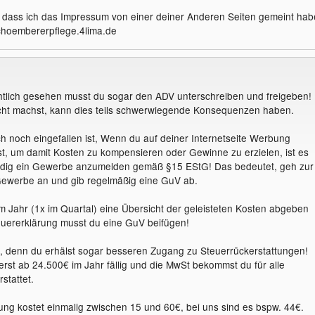
 dass ich das Impressum von einer deiner Anderen Seiten gemeint hab
choembererpflege.4lima.de
chtlich gesehen musst du sogar den ADV unterschreiben und freigeben!
cht machst, kann dies teils schwerwiegende Konsequenzen haben.
ch noch eingefallen ist, Wenn du auf deiner Internetseite Werbung
t, um damit Kosten zu kompensieren oder Gewinne zu erzielen, ist es
ndig ein Gewerbe anzumelden gemäß §15 EStG! Das bedeutet, geh zur
Gewerbe an und gib regelmäßig eine GuV ab.
m Jahr (1x im Quartal) eine Übersicht der geleisteten Kosten abgeben
euererklärung musst du eine GuV beifügen!
ach, denn du erhälst sogar besseren Zugang zu Steuerrückerstattungen!
rst ab 24.500€ im Jahr fällig und die MwSt bekommst du für alle
stattet.
g kostet einmalig zwischen 15 und 60€, bei uns sind es bspw. 44€.