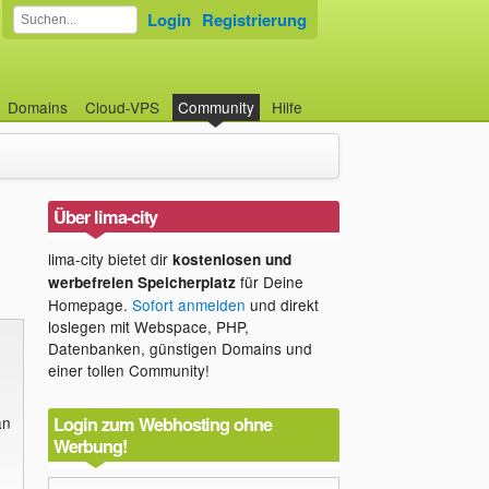
Login
Registrierung
Domains
Cloud-VPS
Community
Hilfe
Über lima-city
lima-city bietet dir
kostenlosen und
für Deine
werbefreien Speicherplatz
Homepage.
Sofort anmelden
und direkt
loslegen mit Webspace, PHP,
Datenbanken, günstigen Domains und
einer tollen Community!
Login zum Webhosting ohne
an
Werbung!