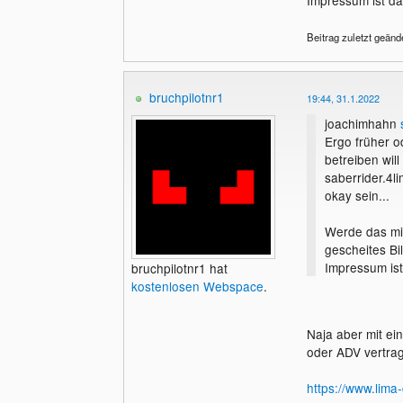
Beitrag zuletzt geänd
bruchpilotnr1
19:44, 31.1.2022
joachimhahn
Ergo früher o
betreiben wil
saberrider.4l
okay sein...
Werde das mit
gescheites Bil
Impressum ist 
bruchpilotnr1 hat
kostenlosen Webspace
.
Naja aber mit ei
oder ADV vertrag
https://www.lima-