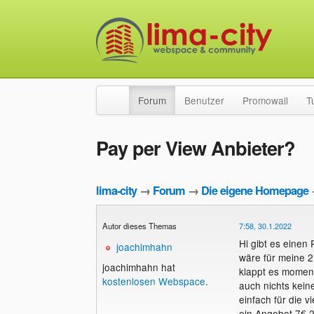
Forum
Benutzer
Promowall
T
Pay per View Anbieter?
lima-city
→
Forum
→
Die eigene Homepage
Autor dieses Themas
7:58, 30.1.2022
Hi gibt es einen
joachimhahn
wäre für meine 2
joachimhahn hat
klappt es momen
kostenlosen Webspace
.
auch nichts keine
einfach für die v
ein Angebot 7€ 2 