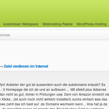
kostenloser Webspace
Webhosting-Pakete
WordPress-Hosting
utorials
→
Geld verdienen im Internet
 PpV Anbieter der gut ist ausserdem auch die subdomains erlaubt? Es
 - 3 Homepage die ich ab und an aufbauen.... Mit sitekit plus Adsense
tan nicht so gut, immer in Prüfungen usw. Dem von Amazon erreicht m
 Klicks...(ist auch noch nicht wirklich installiert) suche einfach was das
iews zahlt das ich bald auf .de Domains wechseln kann... lima hat ja da
.de monatlich sowas ist gerade das Ziel halt ohne Geld zu verlieren....