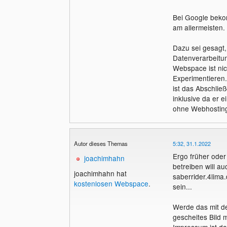
Bei Google bekom
am allermeisten.
Dazu sei gesagt,
Datenverarbeitun
Webspace ist nic
Experimentieren
ist das Abschlie
inklusive da er 
ohne Webhosting
Autor dieses Themas
5:32, 31.1.2022
Ergo früher oder
joachimhahn
betreiben will 
joachimhahn hat
saberrider.4lim
kostenlosen Webspace
.
sein...
Werde das mit de
gescheites Bild m
Impressum ist da.