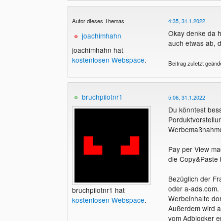
Autor dieses Themas
4:35, 31.1.2022
Okay denke da ha
joachimhahn
auch etwas ab, d
joachimhahn hat
kostenlosen Webspace
.
Beitrag zuletzt geänd
bruchpilotnr1
5:06, 31.1.2022
Du könntest bess
Porduktvorstellu
Werbemaßnahmen 
Pay per View mac
die Copy&Paste b
Bezüglich der Fr
oder a-ads.com. 
bruchpilotnr1 hat
Werbeinhalte dort
kostenlosen Webspace
.
Außerdem wird a
vom Adblocker e