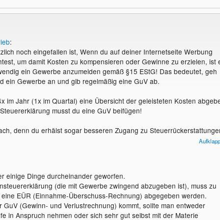
ieb
:
zlich noch eingefallen ist, Wenn du auf deiner Internetseite Werbung
test, um damit Kosten zu kompensieren oder Gewinne zu erzielen, ist 
twendig ein Gewerbe anzumelden gemäß §15 EStG! Das bedeutet, geh
ld ein Gewerbe an und gib regelmäßig eine GuV ab.
x im Jahr (1x im Quartal) eine Übersicht der geleisteten Kosten abgeb
 Steuererklärung musst du eine GuV beifügen!
infach, denn du erhälst sogar besseren Zugang zu Steuerrückerstattunge
n erst ab 24.500€ im Jahr fällig und die MwSt bekommst du für alle
Aufklap
 erstattet.
er einige Dinge durcheinander geworfen.
nsteuererklärung (die mit Gewerbe zwingend abzugeben ist), muss zu
r eine EÜR (Einnahme-Überschuss-Rechnung) abgegeben werden.
r GuV (Gewinn- und Verlustrechnung) kommt, sollte man entweder
lfe in Anspruch nehmen oder sich sehr gut selbst mit der Materie