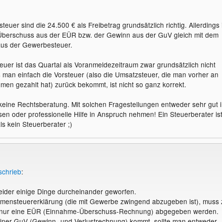
euer sind die 24.500 € als Freibetrag grundsätzlich richtig. Allerdings 
 Überschuss aus der EÜR bzw. der Gewinn aus der GuV gleich mit dem
us der Gewerbesteuer.
euer ist das Quartal als Voranmeldezeitraum zwar grundsätzlich nicht
s man einfach die Vorsteuer (also die Umsatzsteuer, die man vorher an
en gezahlt hat) zurück bekommt, ist nicht so ganz korrekt.
 keine Rechtsberatung. Mit solchen Fragestellungen entweder sehr gut 
en oder professionelle Hilfe in Anspruch nehmen! Ein Steuerberater is
ls kein Steuerberater ;)
schrieb
:
eider einige Dinge durcheinander geworfen.
mmensteuererklärung (die mit Gewerbe zwingend abzugeben ist), muss 
 nur eine EÜR (Einnahme-Überschuss-Rechnung) abgegeben werden.
iner GuV (Gewinn- und Verlustrechnung) kommt, sollte man entweder