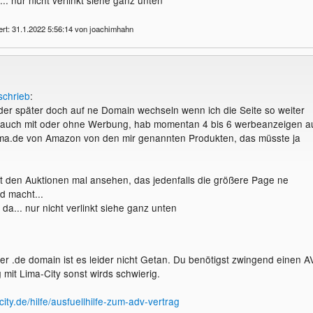
ert: 31.1.2022 5:56:14 von joachimhahn
schrieb
:
der später doch auf ne Domain wechseln wenn ich die Seite so weiter
l auch mit oder ohne Werbung, hab momentan 4 bis 6 werbeanzeigen a
ima.de von Amazon von den mir genannten Produkten, das müsste ja
 den Auktionen mal ansehen, das jedenfalls die größere Page ne
d macht...
da... nur nicht verlinkt siehe ganz unten
ner .de domain ist es leider nicht Getan. Du benötigst zwingend einen A
 mit Lima-City sonst wirds schwierig.
city.de/hilfe/ausfuellhilfe-zum-adv-vertrag