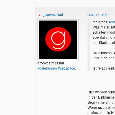
groovestreet
20:53, 27.2.2022
tchiarcos
schr
Was mir zusät
schalten möch
ebenfalls no
zur Stadt, me
Du müsstest 4
und in deiner
groovestreet hat
Ist relativ e
kostenlosen Webspace
.
Steuern werde
Aufwendungen
Hier werden leid
In der Einkomme
Beginn meist nu
Wenn es zu eine
professionelle Hi