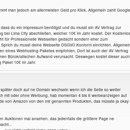
mt man jedoch am allermeisten Geld pro Klick. Allgemein zahlt Googl
 dass du ein Impressum benötigst und du musst ein AV Vertrag zur
g bei Lima City abschließen, welcher 10€ im Jahr kostet. Der Kostenlo
ht für Professionelle Webseiten gedacht sondern eher zum
. Sprich du musst deine Webseite DSGVO Konform einrichten. Allgemei
ßen eines Webhosting-Paketes empfohlen. Dort ist auch der AV Vertrag
einen Bürokratischen Aufwand verursacht. Deswegen kostet dieser auch
 Paket 10€ im Jahr.
 später doch auf ne Domain wechseln wenn ich die Seite so weiter
auch mit oder ohne Werbung, hab momentan 4 bis 6 werbeanzeigen auf
a.de von Amazon von den mir genannten Produkten, das müsste ja okay
n Auktionen mal ansehen, das jedenfalls die größere Page ne
acht...
.. nur nicht verlinkt siehe ganz unten