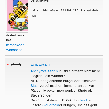
verschenken.
Beitrag zuletzt geändert: 22.9.2011 22:01:14 von drafed-
map
drafed-map
hat
kostenlosen
Webspace
.
b******r
22:41, 22.9.2011
Anonymes zahlen
in Old Germany nicht mehr
möglich - ein Wunder?
NEIN, der gläsernde Bürger darf nichts am
Staat
vorbei machen! Immer dran denken -
Pädophile bekommen weniger Strafe als
Steuersünder.
Du könntest damit z.B. Griechen
land
um
unsere
Steuergeld
er bringen, und das geht