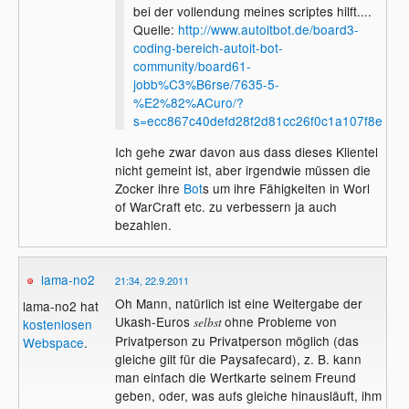
bei der vollendung meines scriptes hilft....
Quelle:
http://www.autoitbot.de/board3-
coding-bereich-autoit-bot-
community/board61-
jobb%C3%B6rse/7635-5-
%E2%82%ACuro/?
s=ecc867c40defd28f2d81cc26f0c1a107f8e2df0
Ich gehe zwar davon aus dass dieses Klientel
nicht gemeint ist, aber irgendwie müssen die
Zocker ihre
Bot
s um ihre Fähigkeiten in Worl
of WarCraft etc. zu verbessern ja auch
bezahlen.
lama-no2
21:34, 22.9.2011
Oh Mann, natürlich ist eine Weitergabe der
lama-no2 hat
Ukash-Euros
ohne Probleme von
selbst
kostenlosen
Privatperson zu Privatperson möglich (das
Webspace
.
gleiche gilt für die Paysafecard), z. B. kann
man einfach die Wertkarte seinem Freund
geben, oder, was aufs gleiche hinausläuft, ihm