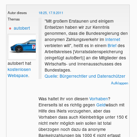
Autor dieses
18:25, 17.9.2011
Themas
"Mit großem Erstaunen und einigem
Entsetzen haben wir zur Kenntnis
autobert
genommen, dass die Bundesregierung den
anonymen Zahlungsverkehr im
Internet
verbieten will", heißt es in einem
Brief
des
Arbeitskreises [Vorratsdatenspeicherung
(eingefügt autoBert)] an die Mitglieder des
autobert hat
Wirtschafts- und Innenausschusses des
kostenlosen
Bundestages.
Webspace
.
Quelle
:
Bürgerrechtler und Datenschützer
verteidigen anonymes Zahlen
Aufklappen
Was haltet ihr von diesem
Vorhaben
?
Einerseits ist es richtig gegen
Geld
wäsch mit
Hilfe des INets vorzugehen, aber das
Vorhaben dass auch Kleinbeträge unter 150 €
nicht mehr möglich sein sollen ist total
überzogen noch dazu da anonyme
Bankeinzahlungen bis 1000 € nicht erfasst