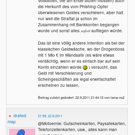
Vollidioten, die am Ende bluten müssen) auch
die Herkunft des vom Phishing-Opfer
überwiesenen Geldes verschleiern, aber halt
nur weil die Straftat ja schon im
Zusammenhang mit Bankkonten begangen
wurde und sonst alles
aufliegen würde.
sofort
Das ist eine völlig andere Intention als bei der
klassischen Geldwäsche, wo der Drogenboss
mit 1 Mio € im Wandsafe (es wäre etwas
verdächtig, wenn er es einfach bar auf sein
Konto einzahlen würde
) versucht, das
Geld mit Verschleierung und
Scheingeschäften als legal erwirtschaftet
erscheinen zu lassen.
Beitrag zuletzt geändert: 22.9.2011 21:44:15 von lama-no2
drafed-
21:59, 22.9.2011
map
@Motoernie: Gutscheinkarten, Paysafekarten,
Telefonzellenkarten, usw., alles kann man