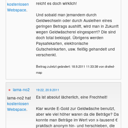
reicht es doch wirklich!
kostenlosen
Webspace
.
Und sobald man jemandem durch
Geldwechseln oder durch Ausleihen eines
geringen Betrags aushilft, wird man in Zukunft
wegen Geldwäscherei eingesperrt? Die sind
doch total bekloppt. Übrigens werden
Paysafekarten, elektronische
Gutscheinkarten, usw. fleißig gehandelt und
verschenkt.
Beitrag zuletzt geändert: 18.9.2011 11:33:38 von drafed-
map
lama-no2
19:22, 20.9.2011
Es ist absolut lächerlich, eine Frechheit!
lama-no2 hat
kostenlosen
Klar wurde E-Gold zur Geldwäsche benutzt,
Webspace
.
aber wie viel höher waren da die Beträge? Da
konnte man Beträge im Wert von x-tausend €
praktisch anonym hin- und herschieben, die