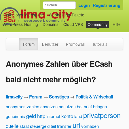
Login
Registrierung
kostenloser Webspace
Webhosting-Pakete
WordPress-Hosting
Domains
Cloud-VPS
Community
Hilfe
Forum
Benutzer
Promowall
Tutorials
Anonymes Zahlen über ECash
bald nicht mehr möglich?
lima-city
→
Forum
→
Sonstiges
→
Politik & Wirtschaft
anonymes zahlen
ansetzen
bot
bringen
benutzen
brief
privatperson
geld
http
konto
geheimnis
internet
land
url
quelle
staat
steuergeld
teil
transfer
vorhaben