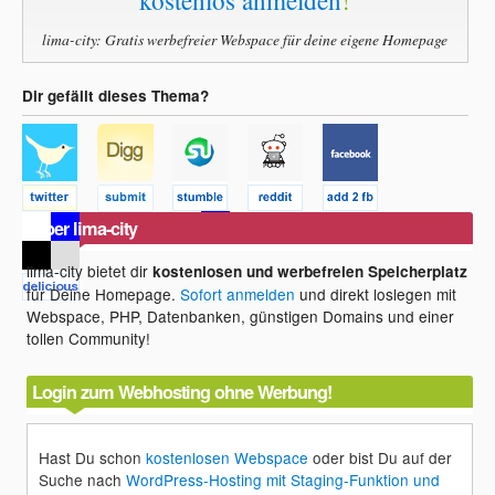
kostenlos anmelden
!
http://www.heise.de/newsticker/meldung/Finan
lima-city: Gratis werbefreier Webspace für deine eigene Homepage
diskutiert-anonymes-Bezahlen-im-Internet-
1364197.html
Dir gefällt dieses Thema?
Über lima-city
lima-city bietet dir
kostenlosen und werbefreien Speicherplatz
für Deine Homepage.
Sofort anmelden
und direkt loslegen mit
Webspace, PHP, Datenbanken, günstigen Domains und einer
tollen Community!
Login zum Webhosting ohne Werbung!
Hast Du schon
kostenlosen Webspace
oder bist Du auf der
Suche nach
WordPress-Hosting mit Staging-Funktion und