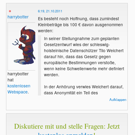
6:19, 21.10.2011
harrybotter
Es besteht noch Hoffnung, dass zumindest
Kleinbeträge bis 100 € davon ausgenommen
werden:
In seiner Stellungnahme zum geplanten
Gesetzentwurf wies der schleswig-
holsteinische Datenschützer Tilo Weichert
darauf hin, dass das Gesetz gegen
europäische Bestimmungen verstoße,
wenn keine Schwellenwerte mehr definiert
harrybotter
werden.
hat
kostenlosen
In der Anhörung verwies Weichert darauf,
Webspace
.
dass Anonymität ein Teil des
Grundrechtsschutzes sei. Er meinte, dass
Aufklappen
der Gesetzentwurf verfassungswidrig sei,
wenn nicht ein mindestens dreistelliger
Schwellenwert gesetzt werde, unterhalb
dem weiterhin anonym Prepaid-Karten
Diskutiere mit und stelle Fragen: Jetzt
gekauft werden können.
Quelle: