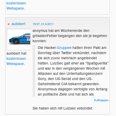
kostenlosen
Webspace
.
autobert
19:37, 21.6.2011
anoymus hat am Wochenende den
grösstenFehler begangen den sie je begehen
konnten:
Die Hacker-
Gruppe
n hatten ihren Pakt am
Sonntag über Twitter verkündet, nachdem
autobert hat
sie sich zuvor mehrfach angefeindet
kostenlosen
hatten. LulzSec galt eher als "Spaßguerilla"
Webspace
.
und war in den vergangenen Wochen mit
Attacken auf den Unterhaltungskonzern
Sony, den US-Senat und den US-
Geheimdienst CIA bekannt geworden.
Anonymous dagegen verfolgte von Anfang
an politische Ziele und hat sich als
Unterstützer der Enthüllungsplattform
Aufklappen
Wikileaks einen Namen gemacht.
Sie haben sich mit Lulzsec vebündet.
Regierung
en und Banken wüssten gar