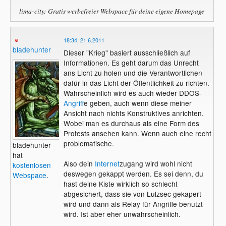
lima-city: Gratis werbefreier Webspace für deine eigene Homepage
18:34, 21.6.2011
bladehunter
Dieser "Krieg" basiert ausschließlich auf
Informationen. Es geht darum das Unrecht
ans Licht zu holen und die Verantwortlichen
dafür in das Licht der Öffentlichkeit zu richten.
Wahrscheinlich wird es auch wieder DDOS-
Angriff
e geben, auch wenn diese meiner
Ansicht nach nichts Konstruktives anrichten.
Wobei man es durchaus als eine Form des
Protests ansehen kann. Wenn auch eine recht
problematische.
bladehunter
hat
Also dein
Internet
zugang wird wohl nicht
kostenlosen
deswegen gekappt werden. Es sei denn, du
Webspace
.
hast deine Kiste wirklich so schlecht
abgesichert, dass sie von Lulzsec gekapert
wird und dann als Relay für Angriffe benutzt
wird. Ist aber eher unwahrscheinlich.