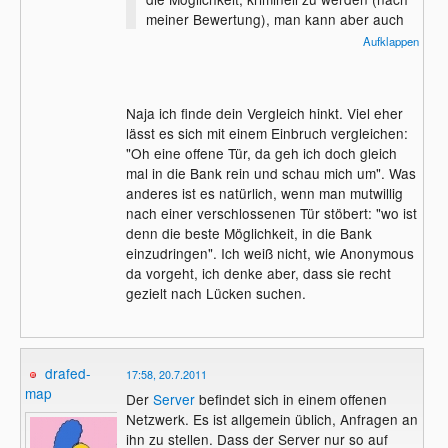
meiner Bewertung), man kann aber auch
einfach nur einen Hinweis "Dieses System
Aufklappen
ist unsicher und könnte somit von Crackern
angegriffen werden. Bitte beheben Sie das
Problem, Administrator." hinterlassen. Das
Naja ich finde dein Vergleich hinkt. Viel eher
ist wie beim Gefängnisausbruch: Der
lässt es sich mit einem Einbruch vergleichen:
Gefangene kann ausbrechen und den
"Oh eine offene Tür, da geh ich doch gleich
nächsten Laden überfallen. Dabei begeht
mal in die Bank rein und schau mich um". Was
er eine Straftat. Er kann aber auch
anderes ist es natürlich, wenn man mutwillig
ausbrechen, vorne klingeln, "Ihr
nach einer verschlossenen Tür stöbert: "wo ist
Gefängnissystem ist unsicher, bitte
denn die beste Möglichkeit, in die Bank
verbessern sie es." sagen und sich wieder
einzudringen". Ich weiß nicht, wie Anonymous
in seine Zelle setzen. Beim
da vorgeht, ich denke aber, dass sie recht
Gefängnisausbruch hat die deutsche Justiz
gezielt nach Lücken suchen.
das inzwischen kapiert, bei
Computersystemen aber noch nicht. Dabei
kommt es bei Computersystemen viel öfter
zu diesen harmlosen Fällen, als zu ersten
drafed-
17:58, 20.7.2011
Fällen, während es bei
map
Der
Server
befindet sich in einem offenen
Gefängnisausbrüchen anders herum ist.
Netzwerk. Es ist allgemein üblich, Anfragen an
ihn zu stellen. Dass der Server nur so auf