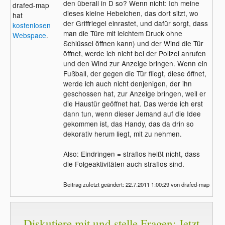
den überall in D so? Wenn nicht: Ich meine
drafed-map
dieses kleine Hebelchen, das dort sitzt, wo
hat
der Griffriegel einrastet, und dafür sorgt, dass
kostenlosen
man die Türe mit leichtem Druck ohne
Webspace
.
Schlüssel öffnen kann) und der Wind die Tür
öffnet, werde ich nicht bei der Polizei anrufen
und den Wind zur Anzeige bringen. Wenn ein
Fußball, der gegen die Tür fliegt, diese öffnet,
werde ich auch nicht denjenigen, der ihn
geschossen hat, zur Anzeige bringen, weil er
die Haustür geöffnet hat. Das werde ich erst
dann tun, wenn dieser Jemand auf die Idee
gekommen ist, das Handy, das da drin so
dekorativ herum liegt, mit zu nehmen.
Also: Eindringen = straflos heißt nicht, dass
die Folgeaktivitäten auch straflos sind.
Beitrag zuletzt geändert: 22.7.2011 1:00:29 von drafed-map
Diskutiere mit und stelle Fragen: Jetzt