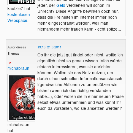
jeder, der
Geld
verdienen will schon im
kaetzle7 hat
Unrecht? Diese Angriffe bewirken doch nur,
kostenlosen
dass die Freiheiten im Internet immer noch
Webspace
.
mehr eingeschränkt werden, weil man
niemandem mehr trauen kann - echt spitze...
Autor dieses
19:16, 21.6.2011
Themas
Ob ihr die jetzt gut findet oder nicht, wollte ich
eigentlich nicht so genau wissen. Mich würde
einfach interessieren, was sie anrichten
michabraun
können. Wollen sie das Netz nutzen, um
durch einen schnellen Informationsaustausch
irgendwelche Aktionen zu unterstützen wie
bisher (wenn ich das richtig verstanden
habe...), oder wollen sie in einer neuen Phase
selbst etwas unternehmen und was könnt ihr
euch da vorstellen, wo sie ansetzen werden?
michabraun
hat