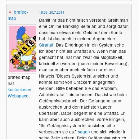
drafed-
16:38, 20.7.2011
map
Damit ihr das nicht falsch versteht: Greift man
eine Online-Banking-Seite an und sorgt dafür,
dass man etwas mehr Geld auf dem Konto
hat, ist das auch in meinen Augen eine
Straftat
. Das Eindringen in ein System sehe
ich aber nicht als Straftat an. Wenn man das
gemacht hat, hat man zwar die Möglichkeit,
kriminell zu werden (nach meiner Bewertung),
man kann aber auch einfach nur einen
Hinweis "Dieses System ist unsicher und
drafed-map
könnte somit von Crackern angegriffen
hat
werden. Bitte beheben Sie das Problem,
kostenlosen
Administrator." hinterlassen. Das ist wie beim
Webspace
.
Gefängnisausbruch: Der Gefangene kann
ausbrechen und den nächsten Laden
überfallen. Dabei begeht er eine Straftat. Er
kann aber auch ausbrechen, vorne klingeln,
"Ihr Gefängnissystem ist unsicher, bitte
verbessern sie es."
sagen
und sich wieder in
seine Zelle setzen. Beim Gefängnisausbruch