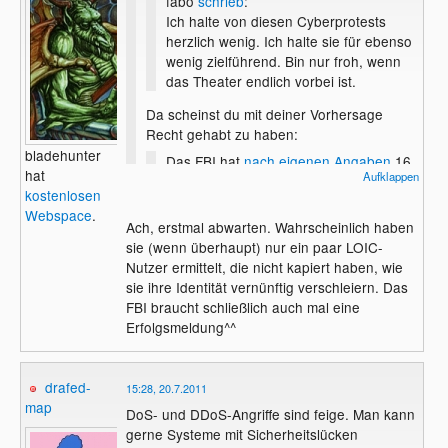
fabo
schrieb
:
Ich halte von diesen Cyberprotests
herzlich wenig. Ich halte sie für ebenso
wenig zielführend. Bin nur froh, wenn
das Theater endlich vorbei ist.
Da scheinst du mit deiner Vorhersage
Recht gehabt zu haben:
bladehunter
Das FBI hat
nach eigenen Angaben
16
hat
Aufklappen
Personen festgenommen, von denen 14
kostenlosen
mutmaßliche Mitglieder der
Webspace
.
Hackergruppe Anonymous sein sollen.
Ach, erstmal abwarten. Wahrscheinlich haben
sie (wenn überhaupt) nur ein paar LOIC-
Nutzer ermittelt, die nicht kapiert haben, wie
sie ihre Identität vernünftig verschleiern. Das
FBI braucht schließlich auch mal eine
Erfolgsmeldung^^
drafed-
15:28, 20.7.2011
map
DoS- und DDoS-Angriffe sind feige. Man kann
gerne Systeme mit Sicherheitslücken