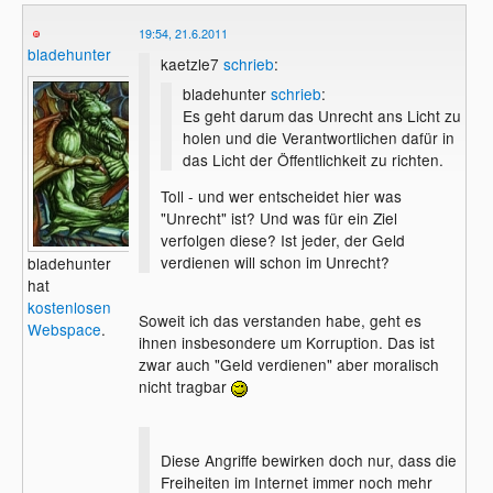
nicht, was auf sie zukomme, twitterte
19:54, 21.6.2011
Anonymous. Und LulzSec kündigte an,
bladehunter
nach dem Angriff auf die
britische
kaetzle7
schrieb
:
Polizei
behörde gleich mehrere weitere
bladehunter
schrieb
:
Ziele ins Visier nehmen zu wollen. In einer
Es geht darum das Unrecht ans Licht zu
im Web verbreiteten Erklärung begründete
holen und die Verantwortlichen dafür in
LulzSec die Attacken mit den ihrer Meinung
das Licht der Öffentlichkeit zu richten.
nach fortschreitenden Bemühungen der
Regierungen, das Internet zu dominieren
Toll - und wer entscheidet hier was
und zu kontrollieren.
"Unrecht" ist? Und was für ein Ziel
Quelle:
verfolgen diese? Ist jeder, der Geld
http://www.heise.de/newsticker/meldung/Hacker
verdienen will schon im Unrecht?
bladehunter
Gruppen-verbuenden-sich-1264215.html
hat
kostenlosen
Soweit ich das verstanden habe, geht es
Webspace
.
ihnen insbesondere um Korruption. Das ist
zwar auch "Geld verdienen" aber moralisch
nicht tragbar
Diese Angriffe bewirken doch nur, dass die
Freiheiten im Internet immer noch mehr