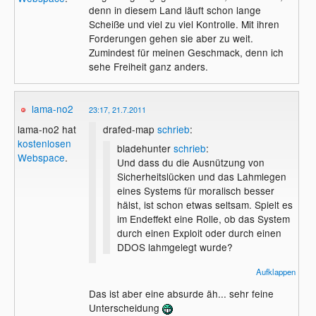
denn in diesem Land läuft schon lange
Scheiße und viel zu viel Kontrolle. Mit ihren
Forderungen gehen sie aber zu weit.
Zumindest für meinen Geschmack, denn ich
sehe Freiheit ganz anders.
lama-no2
23:17, 21.7.2011
drafed-map
schrieb
:
lama-no2 hat
kostenlosen
bladehunter
schrieb
:
Webspace
.
Und dass du die Ausnützung von
Sicherheitslücken und das Lahmlegen
eines Systems für moralisch besser
hälst, ist schon etwas seltsam. Spielt es
im Endeffekt eine Rolle, ob das System
durch einen Exploit oder durch einen
DDOS lahmgelegt wurde?
Im Fall der Ausnutzung einer
Aufklappen
Sicherheitslücke hat sich eine Person an
Das ist aber eine absurde äh... sehr feine
etwas versucht, das sie nicht konnte und
Unterscheidung
ist dementsprechend auf die Schnauze