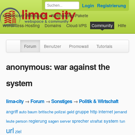
Login
Registrierung
kostenloser Webspace
Webhosting-Pakete
WordPress-Hosting
Domains
Cloud-VPS
Community
Hilfe
Forum
Benutzer
Promowall
Tutorials
anonymous: war against the
system
lima-city
→
Forum
→
Sonstiges
→
Politik & Wirtschaft
angriff
gruppe
http
internet
auto
baum
britische polizei
geld
jemand
system
regierung
sprecher
leute
person
sagen
server
straftat
tun
url
ziel