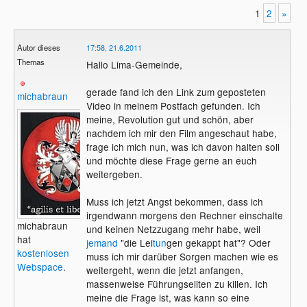
1
2
»
Autor dieses
17:58, 21.6.2011
Themas
Hallo Lima-Gemeinde,
gerade fand ich den Link zum geposteten
michabraun
Video in meinem Postfach gefunden. Ich
meine, Revolution gut und schön, aber
nachdem ich mir den Film angeschaut habe,
frage ich mich nun, was ich davon halten soll
und möchte diese Frage gerne an euch
weitergeben.
Muss ich jetzt Angst bekommen, dass ich
irgendwann morgens den Rechner einschalte
michabraun
und keinen Netzzugang mehr habe, weil
hat
jemand
"die Lei
tun
gen gekappt hat"? Oder
kostenlosen
muss ich mir darüber Sorgen machen wie es
Webspace
.
weitergeht, wenn die jetzt anfangen,
massenweise Führungseliten zu killen. Ich
meine die Frage ist, was kann so eine