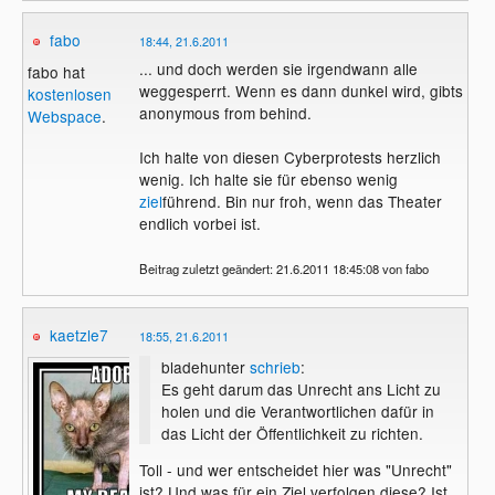
fabo
18:44, 21.6.2011
... und doch werden sie irgendwann alle
fabo hat
weggesperrt. Wenn es dann dunkel wird, gibts
kostenlosen
anonymous from behind.
Webspace
.
Ich halte von diesen Cyberprotests herzlich
wenig. Ich halte sie für ebenso wenig
ziel
führend. Bin nur froh, wenn das Theater
endlich vorbei ist.
Beitrag zuletzt geändert: 21.6.2011 18:45:08 von fabo
kaetzle7
18:55, 21.6.2011
bladehunter
schrieb
:
Es geht darum das Unrecht ans Licht zu
holen und die Verantwortlichen dafür in
das Licht der Öffentlichkeit zu richten.
Toll - und wer entscheidet hier was "Unrecht"
ist? Und was für ein Ziel verfolgen diese? Ist