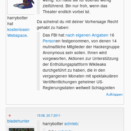
zielführend. Bin nur froh, wenn das
Theater endlich vorbei ist.
harrybotter
Da scheinst du mit deiner Vorhersage Recht
hat
gehabt zu haben:
kostenlosen
Das FBI hat
nach eigenen Angaben
16
Webspace
.
Person
en festgenommen, von denen 14
mutmaßliche Mitglieder der Hackergruppe
Anonymous sein sollen. Ihnen wird
vorgeworfen, Aktionen zur Unterstützung
der Enthüllungsplattform Wikileaks
durchgeführt zu haben, die in den
vergangenen Monaten mit spektakulären
Veröffentlichungen geheimer US-
Regierungsdaten weltweit Schlagzeilen
gemacht hatte.
Aufklappen
Quelle:
http://www.heise.de/newsticker/meldung/FBI-
nimmt-mutmassliche-Anonymous-
15:08, 20.7.2011
Mitglieder-fest-1282274.html
bladehunter
harrybotter
schrieb
: