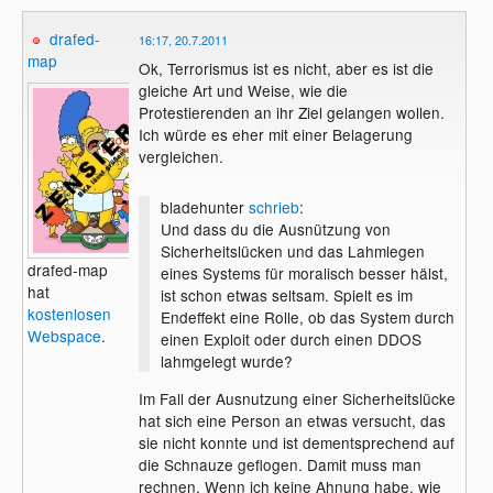
drafed-
16:17, 20.7.2011
map
Ok, Terrorismus ist es nicht, aber es ist die
gleiche Art und Weise, wie die
Protestierenden an ihr Ziel gelangen wollen.
Ich würde es eher mit einer Belagerung
vergleichen.
bladehunter
schrieb
:
Und dass du die Ausnützung von
Sicherheitslücken und das Lahmlegen
drafed-map
eines Systems für moralisch besser hälst,
hat
ist schon etwas seltsam. Spielt es im
kostenlosen
Endeffekt eine Rolle, ob das System durch
Webspace
.
einen Exploit oder durch einen DDOS
lahmgelegt wurde?
Im Fall der Ausnutzung einer Sicherheitslücke
hat sich eine Person an etwas versucht, das
sie nicht konnte und ist dementsprechend auf
die Schnauze geflogen. Damit muss man
rechnen. Wenn ich keine Ahnung habe, wie