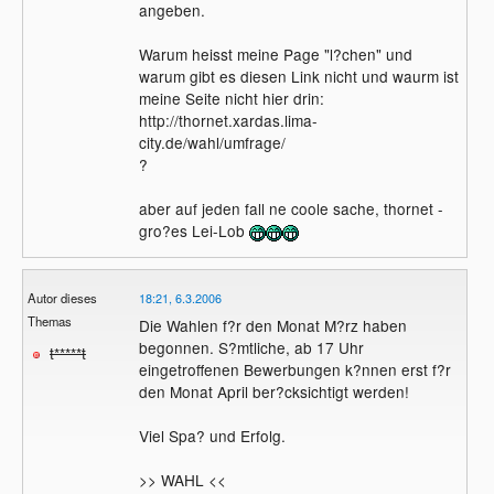
angeben.
Warum heisst meine Page "l?chen" und
warum gibt es diesen Link nicht und waurm ist
meine Seite nicht hier drin:
http://thornet.xardas.lima-
city.de/wahl/umfrage/
?
aber auf jeden fall ne coole sache, thornet -
gro?es Lei-Lob
Autor dieses
18:21, 6.3.2006
Themas
Die Wahlen f?r den Monat M?rz haben
begonnen. S?mtliche, ab 17 Uhr
t*****t
eingetroffenen Bewerbungen k?nnen erst f?r
den Monat April ber?cksichtigt werden!
Viel Spa? und Erfolg.
>> WAHL <<