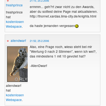
21:15, 25.2.2006
freshprince
ermmm... geh?rt zwar nicht zu den Awards,
aber du solltest deine Page mal aktualisieren.
freshprince
http://thornet.xardas.lima-city.de/knights.html
hat
kostenlosen
da haste jemanden vergessen
Webspace
.
aliendwarf
21:52, 25.2.2006
Also, eine Frage noch, wieso steht bei mir
"Wertung 0 nach 2 Stimmen", wenn ich wei?,
das mindestens 1 mit 10 gevotet hat?
-AlienDwarf
aliendwarf
hat
kostenlosen
Webspace
.