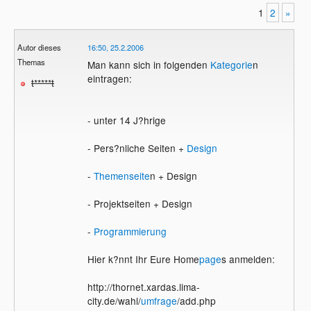
1
2
»
Autor dieses
16:50, 25.2.2006
Themas
Man kann sich in folgenden
Kategorie
n
eintragen:
t*****t
- unter 14 J?hrige
- Pers?nliche Seiten +
Design
-
Themenseite
n + Design
- Projektseiten + Design
-
Programmierung
Hier k?nnt Ihr Eure Home
page
s anmelden:
http://thornet.xardas.lima-
city.de/wahl/
umfrage
/add.php