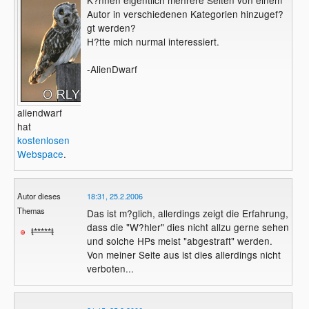
Autor in verschiedenen Kategorien hinzugef?
gt werden?
H?tte mich nurmal interessiert.
-AlienDwarf
aliendwarf
hat
kostenlosen
Webspace
.
Autor dieses
18:31, 25.2.2006
Themas
Das ist m?glich, allerdings zeigt die Erfahrung,
dass die "W?hler" dies nicht allzu gerne sehen
t*****t
und solche HPs meist "abgestraft" werden.
Von meiner Seite aus ist dies allerdings nicht
verboten...