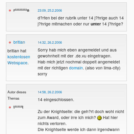
r********a
23:09, 25.2.2006
d?rfen bei der rubrik unter 14 j?hrige auch 14
j?hrige mitmachen oder nur
14 j?hrige?
unter
britian
14:32, 26.2.2006
Sorry hab mich eben angemeldet und aus
britian hat
gewohnheit mit der .de.vu eingetragen.
kostenlosen
Hab mich jetzt nochmal doppelt angemeldet
Webspace
.
mit der richtigen
domain
. (also von lima-city)
sorry
Autor dieses
14:58, 26.2.2006
Themas
14 eingeschlossen.
t*****t
Zu der Knightseite: die geh?rt doch wohl nicht
zum Award, oder irre ich mich?
Hat hier
nichts verloren.
Die Knightseite werde ich dann irgendwann