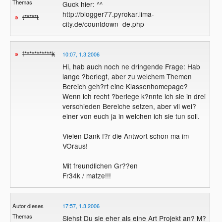
Themas
Guck hier: ^^
http://blogger77.pyrokar.lima-
t*****t
city.de/countdown_de.php
f***********k
10:07, 1.3.2006
Hi, hab auch noch ne dringende Frage: Hab
lange ?berlegt, aber zu welchem Themen
Bereich geh?rt eine Klassenhomepage?
Wenn ich recht ?berlege k?nnte ich sie in drei
verschieden Bereiche setzen, aber vll wei?
einer von euch ja in welchen ich sie tun soll.
Vielen Dank f?r die Antwort schon ma im
VOraus!
Mit freundlichen Gr??en
Fr34k / matze!!!
Autor dieses
17:57, 1.3.2006
Themas
Siehst Du sie eher als eine Art Projekt an? M?