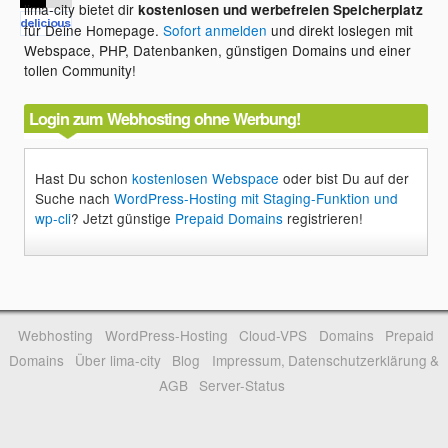
lima-city bietet dir
kostenlosen und werbefreien Speicherplatz
für Deine Homepage.
Sofort anmelden
und direkt loslegen mit
Webspace, PHP, Datenbanken, günstigen Domains und einer
tollen Community!
Login zum Webhosting ohne Werbung!
Hast Du schon
kostenlosen Webspace
oder bist Du auf der
Suche nach
WordPress-Hosting mit Staging-Funktion und
wp-cli
? Jetzt günstige
Prepaid Domains
registrieren!
Webhosting
WordPress-Hosting
Cloud-VPS
Domains
Prepaid
Domains
Über lima-city
Blog
Impressum, Datenschutzerklärung &
AGB
Server-Status