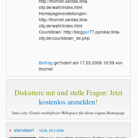
http://thornet.xardas.lima-
city.de/wahl/index.html
Homepagevorstellungen:
http://thornet.xardas.lima-
city.de/wahl/index.html
Countdown: http://blog
ger
77.pyrokar.lima-
city.de/countdown_de.php
Beitrag
ge?ndert am 17.03.2006 16:59 von
thornet
Diskutiere mit und stelle Fragen: Jetzt
kostenlos anmelden
!
lima-city: Gratis werbefreier Webspace für deine eigene Homepage
aliendwarf
18:26, 25.2.2006
K?nnen eigentlich mehrere Seiten von einem