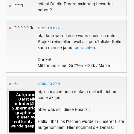
chtest Du die Programmierung bewertet
t*****t
haben? ...
f***********k
18:27, 1.3.2006
ok, dann werd ich se wahrscheinlich unter
Projekt reinstellen, weil als pers?nliche Seite
kann man se ja net
betracht
en.
Danke!
Mit freundlichen Gr??en Fr34k / Matze
lei
19:08, 2.3.2006
hi, ich mache auch einfach mal mit - ist ne
coole aktion!
aber was soll diese Email? :
Hallo , Ihr Link l?schen wurde in unserer Liste
aufgenommen. Hier nochmal die Details: