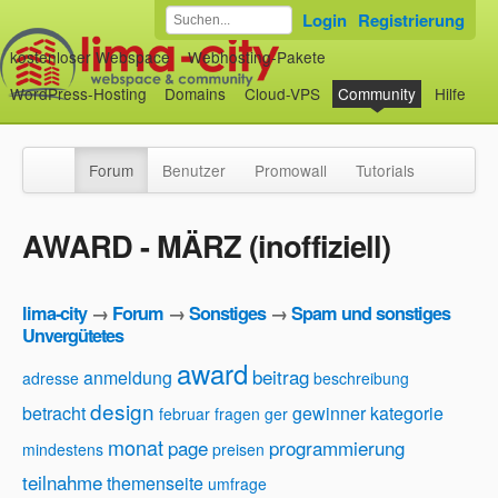
Login
Registrierung
kostenloser Webspace
Webhosting-Pakete
WordPress-Hosting
Domains
Cloud-VPS
Community
Hilfe
Forum
Benutzer
Promowall
Tutorials
AWARD - MÄRZ (inoffiziell)
lima-city
→
Forum
→
Sonstiges
→
Spam und sonstiges
Unvergütetes
award
beitrag
anmeldung
adresse
beschreibung
design
betracht
gewinner
kategorie
februar
fragen
ger
monat
page
programmierung
mindestens
preisen
teilnahme
themenseite
umfrage