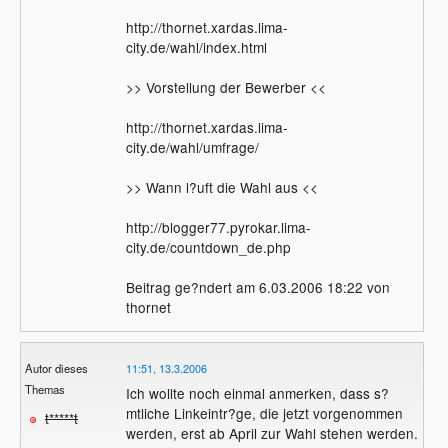
http://thornet.xardas.lima-
city.de/wahl/index.html
>> Vorstellung der Bewerber <<
http://thornet.xardas.lima-
city.de/wahl/umfrage/
>> Wann l?uft die Wahl aus <<
http://blogger77.pyrokar.lima-
city.de/countdown_de.php
Beitrag ge?ndert am 6.03.2006 18:22 von
thornet
Autor dieses
11:51, 13.3.2006
Themas
Ich wollte noch einmal anmerken, dass s?
mtliche Linkeintr?ge, die jetzt vorgenommen
t*****t
werden, erst ab April zur Wahl stehen werden.