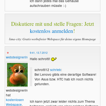
ich dann jedes mal das Gehäuse
aufschrauben müsste :-)
Diskutiere mit und stelle Fragen: Jetzt
kostenlos anmelden
!
lima-city: Gratis werbefreier Webspace für deine eigene Homepage
9:41, 13.7.2012
webdesignerin
Hallo schrotti!
schrotti12
schrieb
:
Bei Lenovo gibts eine derartige Software!
Von Asus bzw. HTC hab ich noch nichts
gefunden.
webdesignerin
hat
kostenlosen
Ich kann jetzt zwar leider nichts zum Thema
Webspace
.
beitragen, weil ich von einer solchen Software