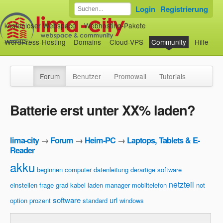
Login
Registrierung
kostenloser Webspace
Webhosting-Pakete
WordPress-Hosting
Domains
Cloud-VPS
Community
Hilfe
Forum
Benutzer
Promowall
Tutorials
Batterie erst unter XX% laden?
lima-city
→
Forum
→
Heim-PC
→
Laptops, Tablets & E-
Reader
akku
beginnen
computer
datenleitung
derartige software
netzteil
einstellen
frage
grad
kabel
laden
manager
mobiltelefon
not
software
url
option
prozent
standard
windows