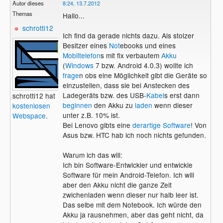
Autor dieses
8:24, 13.7.2012
Themas
Hallo...
schrotti12
Ich find da gerade nichts dazu. Als stolzer
Besitzer eines
Not
ebooks und eines
Mobiltelefon
s mit fix verbautem
Akku
(
Windows
7 bzw. Android 4.0.3) wollte ich
frage
n obs eine Möglichkeit gibt die Geräte so
einzustellen, dass sie bei Anstecken des
Ladegeräts bzw. des USB-
Kabel
s erst dann
schrotti12 hat
beginnen
den Akku zu
laden
wenn dieser
kostenlosen
unter z.B. 10% ist.
Webspace
.
Bei Lenovo gibts eine
derartige Software
! Von
Asus bzw. HTC hab ich noch nichts gefunden.
Warum ich das will:
Ich bin Software-Entwickler und entwickle
Software für mein Android-Telefon. Ich will
aber den Akku nicht die ganze Zeit
zwichenladen wenn dieser nur halb leer ist.
Das selbe mit dem Notebook. Ich würde den
Akku ja rausnehmen, aber das geht nicht, da