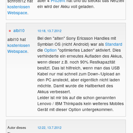
aber 4
Prozent
hat und du steckst das Netzteil
schrotti12 hat
ein wird der Akku voll geladen.
kostenlosen
Webspace
.
albi10
10:18, 13.7.2012
Bei den "alten" Sony Ericsson Handies mit
albi10 hat
Symbian OS (nicht Android) war als
Standard
kostenlosen
die
Option
"optimiertes Laden" aktiviert. Dies
Webspace
.
verhinderte ein erneutes Aufladen des Akkus,
wenn dieser z.B. noch 90% Restkapazität
besitzt. Das ist hilfreich, wenn man das USB
Kabel nur mal schnell zum Down-/Upload an
den PC ansteckt, aber eigentlich nicht laden
möchte. Damit wurde die Haltberkeit des
Akkus verbessert.
Leider ist mir bis auf die schon genannten
Lenovo / IBM Thinkpads kein weiteres Mobiles
Gerät mit dieser Option untergekommen.
Autor dieses
12:22, 13.7.2012