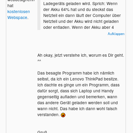
Ladegeräts geladen wird. Sprich: Wenn
hat
der Akku 64% hat und du steckst das
kostenlosen
Netzteil ein dann läuft der Computer über
Webspace
.
Netzteil und der Akku wird nicht geladen
oder entladen. Wenn der Akku aber 4
Prozent hat und du steckst das Netzteil ein
Aufklappen
wird der Akku voll geladen.
Ah okay, jetzt verstehe ich, worum es Dir geht.
^^
Das besagte Programm habe ich nämlich
selbst, da ich ein Lenovo ThinkPad besitze.
Ich dachte es ginge um ein Programm, dass
dafür sorgt, dass sich Laptop und Handy
gegenseitig aufladen und bemerken, wann
das andere Gerät geladen werden soll und
wann nicht. Das habe ich dann wohl falsch
verstanden.
Gruß,