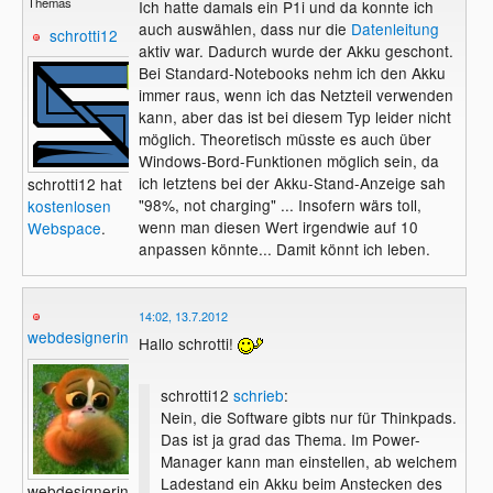
Themas
Ich hatte damals ein P1i und da konnte ich
auch auswählen, dass nur die
Datenleitung
schrotti12
aktiv war. Dadurch wurde der Akku geschont.
Bei Standard-Notebooks nehm ich den Akku
immer raus, wenn ich das Netzteil verwenden
kann, aber das ist bei diesem Typ leider nicht
möglich. Theoretisch müsste es auch über
Windows-Bord-Funktionen möglich sein, da
ich letztens bei der Akku-Stand-Anzeige sah
schrotti12 hat
"98%, not charging" ... Insofern wärs toll,
kostenlosen
wenn man diesen Wert irgendwie auf 10
Webspace
.
anpassen könnte... Damit könnt ich leben.
14:02, 13.7.2012
webdesignerin
Hallo schrotti!
schrotti12
schrieb
:
Nein, die Software gibts nur für Thinkpads.
Das ist ja grad das Thema. Im Power-
Manager kann man einstellen, ab welchem
Ladestand ein Akku beim Anstecken des
webdesignerin