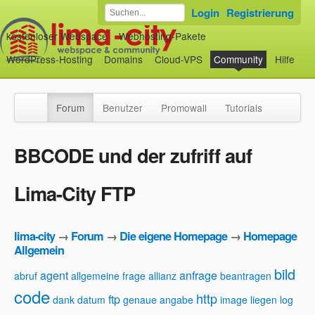
Login
Registrierung
kostenloser Webspace
Webhosting-Pakete
WordPress-Hosting
Domains
Cloud-VPS
Community
Hilfe
Forum
Benutzer
Promowall
Tutorials
BBCODE und der zufriff auf
Lima-City FTP
lima-city
→
Forum
→
Die eigene Homepage
→
Homepage
Allgemein
bild
agent
anfrage
abruf
allgemeine frage
allianz
beantragen
code
http
ftp
dank
datum
genaue angabe
image
liegen
log