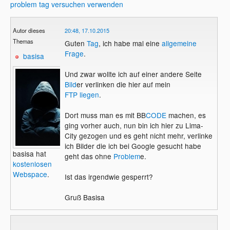
problem
tag
versuchen
verwenden
Autor dieses
20:48, 17.10.2015
Themas
Guten
Tag
, ich habe mal eine
allgemeine
Frage
.
basisa
Und zwar wollte ich auf einer andere Seite
Bild
er verlinken die hier auf mein
FTP
liegen
.
Dort muss man es mit BB
CODE
machen, es
ging vorher auch, nun bin ich hier zu Lima-
City gezogen und es geht nicht mehr, verlinke
ich Bilder die ich bei Google gesucht habe
basisa hat
geht das ohne
Problem
e.
kostenlosen
Webspace
.
Ist das irgendwie gesperrt?
Gruß Basisa