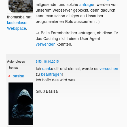
mitgesendet und solche
anfrage
n werden von
unserem Webserver geblockt, denn dadurch
kann man schon einiges an Unsauber
thomasba hat
programmierten Bots aussperren :-)
kostenlosen
Webspace
.
→ Beim Forenbetreiber anfragen, ob diese für
das Caching nicht einen User-Agent
verwenden
könnten.
Autor dieses
9:53, 18.10.2015
Themas
Ich
dank
e dir erst einmal, werde es
versuchen
zu
beantragen
!
basisa
Ich hoffe das wird was.
Gruß Basisa