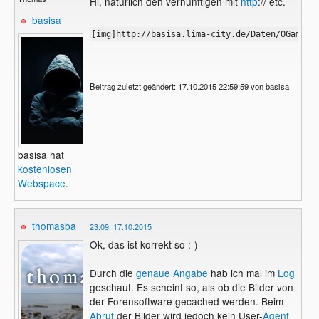
Hi, natürlich den vernünftigen mit
http
:// etc.
basisa
[img]http://basisa.lima-city.de/Daten/OGame/A
Beitrag zuletzt geändert: 17.10.2015 22:59:59 von basisa
basisa hat
kostenlosen
Webspace
.
thomasba
23:09, 17.10.2015
Ok, das ist korrekt so :-)
Durch die
genaue Angabe
hab ich mal im
Log
geschaut. Es scheint so, als ob die Bilder von
der Forensoftware gecached werden. Beim
Abruf
der Bilder wird jedoch kein User-
Agent