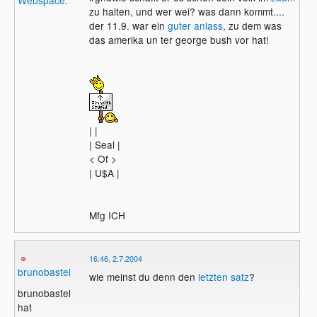
zu halten, und wer wei? was dann kommt....
der 11.9. war ein
guter anlass
, zu dem was
das amerika un ter george bush vor hat!
| |
| Seal |
< Of >
| U$A |
Mfg ICH
16:46, 2.7.2004
brunobastel
wie meinst du denn den
letzten satz
?
brunobastel
hat