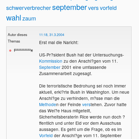
september
schwerverbrecher
vers
vorfeld
wahl
zaum
Autor dieses
11:18, 31.3.2004
Themas
Erst mal die Naricht:
f**********x
US-Pr?sident Bush hat der Untersuchungs-
Kommission
zu den Anschl?gen vom 11.
September
2001 eine umfassende
Zusammenarbeit zugesagt.
Die terroristische Bedrohung sei noch immer
aktuell, erkl?rte Bush in Washington. Um neue
Anschl?ge zu verhindern, m?sse man die
Methode
n der Feinde
vers
tehen. Zuvor hatte
das Wei?e Haus mitgeteilt,
Sicherheitsberaterin Rice werde nun doch ?
ffentlich und unter Eid vor dem Ausschuss
aussagen. Es geht um die Frage, ob es im
Vorfeld
der Anschl?ge vom 11. September