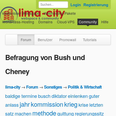
Login
Registrierung
kostenloser Webspace
Webhosting-Pakete
WordPress-Hosting
Domains
Cloud-VPS
Community
Hilfe
Forum
Benutzer
Promowall
Tutorials
Befragung von Bush und
Cheney
lima-city
→
Forum
→
Sonstiges
→
Politik & Wirtschaft
baldige termine
busch
diktator
einlenken
guter
jahr
kommission
krieg
anlass
krise
letzten
methode
satz
machen
quittung
regierungssitz