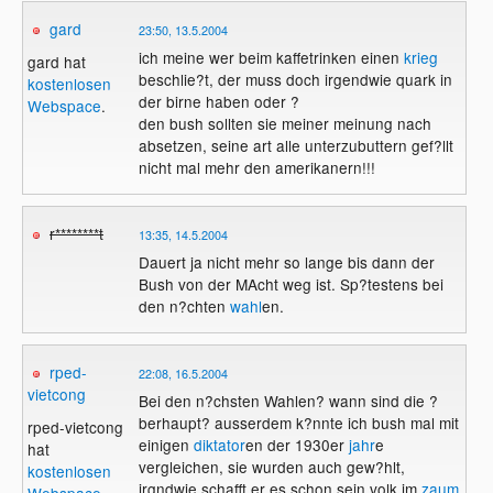
gard
23:50, 13.5.2004
ich meine wer beim kaffetrinken einen
krieg
gard hat
beschlie?t, der muss doch irgendwie quark in
kostenlosen
der birne haben oder ?
Webspace
.
den bush sollten sie meiner meinung nach
absetzen, seine art alle unterzubuttern gef?llt
nicht mal mehr den amerikanern!!!
r********t
13:35, 14.5.2004
Dauert ja nicht mehr so lange bis dann der
Bush von der MAcht weg ist. Sp?testens bei
den n?chten
wahl
en.
rped-
22:08, 16.5.2004
vietcong
Bei den n?chsten Wahlen? wann sind die ?
berhaupt? ausserdem k?nnte ich bush mal mit
rped-vietcong
einigen
diktator
en der 1930er
jahr
e
hat
vergleichen, sie wurden auch gew?hlt,
kostenlosen
irgndwie schafft er es schon sein volk im
zaum
Webspace
.