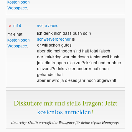
kostenlosen
Webspace
.
m14
9:23, 3.7.2004
ich denk nich dass bush so n
m14 hat
schwerverbrecher
is
kostenlosen
er will schon gutes
Webspace
.
aber die methoden sind halt total falsch
der irak-krieg war ein riesen fehler weil bush
jetz die truppen nich zur?ckzieht und er ohne
einverst?ndnis vieler anderer nationen
gehandelt hat
aber er wird ja dieses jahr noch abgew?hlt
Diskutiere mit und stelle Fragen: Jetzt
kostenlos anmelden
!
lima-city: Gratis werbefreier Webspace für deine eigene Homepage