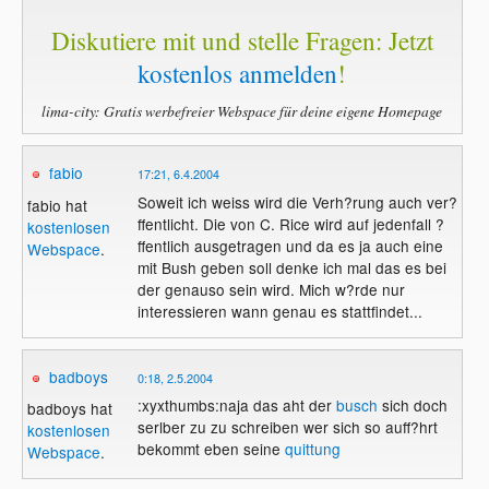
Diskutiere mit und stelle Fragen: Jetzt
kostenlos anmelden
!
lima-city: Gratis werbefreier Webspace für deine eigene Homepage
fabio
17:21, 6.4.2004
Soweit ich weiss wird die Verh?rung auch ver?
fabio hat
ffentlicht. Die von C. Rice wird auf jedenfall ?
kostenlosen
ffentlich ausgetragen und da es ja auch eine
Webspace
.
mit Bush geben soll denke ich mal das es bei
der genauso sein wird. Mich w?rde nur
interessieren wann genau es stattfindet...
badboys
0:18, 2.5.2004
:xyxthumbs:naja das aht der
busch
sich doch
badboys hat
serlber zu zu schreiben wer sich so auff?hrt
kostenlosen
bekommt eben seine
quittung
Webspace
.