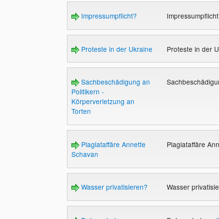
Impressumpflicht?
Impressumpflich
Proteste in der Ukraine
Proteste in der 
Sachbeschädigung an
Sachbeschädigung
Politikern -
Körperverletzung an
Torten
Plagiataffäre Annette
Plagiataffäre A
Schavan
Wasser privatisieren?
Wasser privatisi