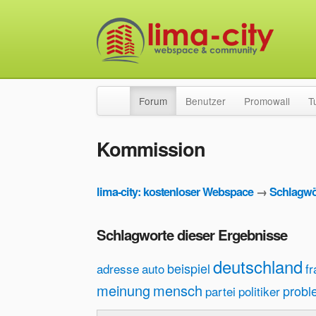
Forum
Benutzer
Promowall
T
Kommission
lima-city: kostenloser Webspace
→
Schlagwö
Schlagworte dieser Ergebnisse
deutschland
beispiel
adresse
auto
f
meinung
mensch
probl
partei
politiker