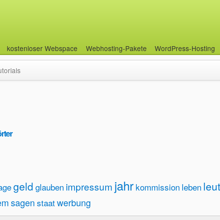
kostenloser Webspace
Webhosting-Pakete
WordPress-Hosting
utorials
rter
jahr
geld
leu
impressum
rage
glauben
kommission
leben
em
sagen
werbung
staat