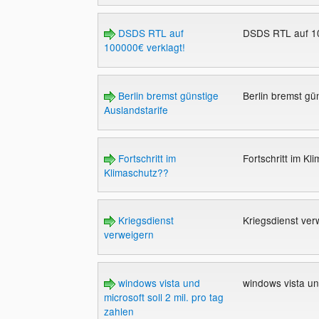
DSDS RTL auf
DSDS RTL auf 10
100000€ verklagt!
Berlin bremst günstige
Berlin bremst gü
Auslandstarife
Fortschritt im
Fortschritt im K
Klimaschutz??
Kriegsdienst
Kriegsdienst ve
verweigern
windows vista und
windows vista und
microsoft soll 2 mil. pro tag
zahlen