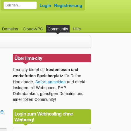
Login
Registrierung
Domains
Cloud-VPS
Community
Hilfe
Über lima-city
lima-city bietet dir
kostenlosen und
für Deine
werbefreien Speicherplatz
Homepage.
Sofort anmelden
und direkt
loslegen mit Webspace, PHP,
Datenbanken, günstigen Domains und
einer tollen Community!
te
Login zum Webhosting ohne
Werbung!