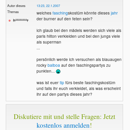
Autor dieses
13:23, 22.1.2007
Themas
welches
fasching
skostüm könnte dieses
jahr
der burner auf den feten sein?
h********r
ich glaub bei den mädels werden sich viele als
paris hilton verkleiden und bei den jungs viele
als superman
...
persönlich werde ich versuchen als blauaugen
rocky
balboa
auf den faschingspartys zu
punkten...
was ist euer
tip
fürs beste faschingskostüm
und falls ihr euch verkleidet, als was erscheint
ihr auf den partys dieses jahr?
Diskutiere mit und stelle Fragen: Jetzt
kostenlos anmelden
!