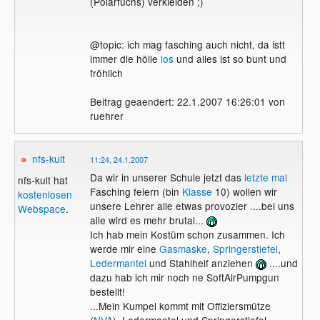
(Polarfuchs) verkleiden ;)
@topic: ich mag fasching auch nicht, da istt
immer die hölle
los
und alles ist so bunt und
fröhlich
Beitrag geaendert: 22.1.2007 16:26:01 von
ruehrer
nfs-kult
11:24, 24.1.2007
Da wir in unserer Schule jetzt das
letzte mal
nfs-kult hat
Fasching feiern (bin
Klasse
10) wollen wir
kostenlosen
unsere Lehrer alle etwas provozier ....bei uns
Webspace
.
alle wird es mehr brutal...
Ich hab mein Kostüm schon zusammen. Ich
werde mir eine
Gasmaske
,
Springerstiefel
,
Ledermantel
und Stahlhelf anziehen
....und
dazu hab ich mir noch ne SoftAirPumpgun
bestellt!
...Mein Kumpel kommt mit Offiziersmütze