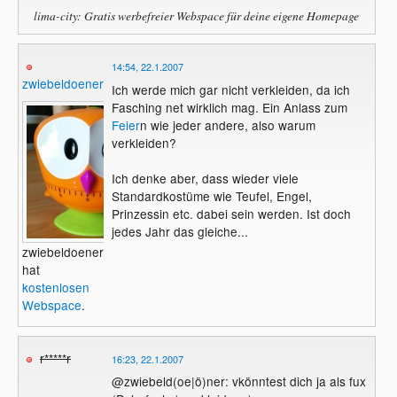
lima-city: Gratis werbefreier Webspace für deine eigene Homepage
14:54, 22.1.2007
zwiebeldoener
Ich werde mich gar nicht verkleiden, da ich
Fasching net wirklich mag. Ein Anlass zum
Feier
n wie jeder andere, also warum
verkleiden?
Ich denke aber, dass wieder viele
Standardkostüme wie Teufel, Engel,
Prinzessin etc. dabei sein werden. Ist doch
jedes Jahr das gleiche...
zwiebeldoener
hat
kostenlosen
Webspace
.
r*****r
16:23, 22.1.2007
@zwiebeld(oe|ö)ner: vkönntest dich ja als fux