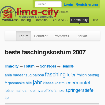
Login
Registrierung
kostenloser Webspace
Webhosting-Pakete
WordPress-Hosting
Domains
Cloud-VPS
Community
Hilfe
Forum
Benutzer
Promowall
Tutorials
beste faschingskostüm 2007
lima-city
→
Forum
→
Sonstiges
→
Reallife
fasching
feier
anla
badeanzug
balboa
frhlich beitrag
jahr
ledermantel
fr
gasmaske
hlle
klasse
kostm
springerstiefel
letzte mal
los
mdel
nva
offiziersmtze
tip