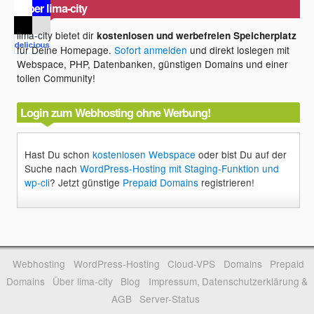
Über lima-city
lima-city bietet dir
kostenlosen und werbefreien Speicherplatz
für Deine Homepage.
Sofort anmelden
und direkt loslegen mit
Webspace, PHP, Datenbanken, günstigen Domains und einer
tollen Community!
Login zum Webhosting ohne Werbung!
Hast Du schon
kostenlosen Webspace
oder bist Du auf der
Suche nach
WordPress-Hosting mit Staging-Funktion und
wp-cli
? Jetzt günstige
Prepaid Domains
registrieren!
Webhosting
WordPress-Hosting
Cloud-VPS
Domains
Prepaid
Domains
Über lima-city
Blog
Impressum, Datenschutzerklärung &
AGB
Server-Status