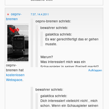
oepnv-
7:37, 14.4.2011
bremen
oepnv-bremen schrieb:
bewahrer schrieb:
galaktica schrieb:
Es war gerechtfertigt das er gehen
musste.
Warum?
Was interessiert mich was ein
oepnv-
Schauspieler in seiner Freizeit macht?
bremen hat
Aufklappen
Tom Cruise ist auch beknackt - und
kostenlosen
auch noch bei der Scientologie, Mission
Webspace
.
impossible finde ich trotzdem geil - und
Top Gun habe ich auch schon ein paar
Der ist im wahren Leben lustiger als in
bewahrer schrieb:
mal gesehen.
seiner Serie [eingespielter Lacher:
galaktica schrieb:
hahaha], das habe ich ja auch schon
Als Schauspieler ist Charlie gut, und
Dich interessiert vielleicht nicht , mich
geschrieben. Sitcoms sind wie GZSZ, bloß
das zählt - zumindest für mich.
schon. Wenn ein Schauspieler seinen
aus Amerika. Was ist daran denn toll?