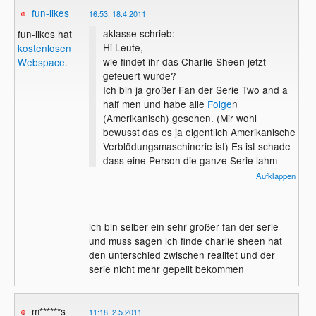
fun-likes
16:53, 18.4.2011
Und die Figur "Charlie Harper" soll wohl
aklasse schrieb:
fun-likes hat
eher keinen Vorbild Charakter darstellen.
Hi Leute,
kostenlosen
Er säuft den ganzen Tag, hat jede Nacht
wie findet ihr das Charlie Sheen jetzt
Webspace
.
eine Andere im Bett, und hat keinen
gefeuert wurde?
Respekt vor gegenüber Frauen.
Ich bin ja großer Fan der Serie Two and a
Im Pinzip spielt er sich selbst. Im TV wird
half men und habe alle
Folge
n
darüber gelacht, und weil er im Privatleben
(Amerikanisch) gesehen. (Mir wohl
so ist soll er nicht mehr drehen dürfen?
bewusst das es ja eigentlich Amerikanische
Verblödungsmaschinerie ist) Es ist schade
dass eine Person die ganze Serie lahm
Seltsame Welt
legen kann, und dabei finde ich das
Aufklappen
Charlie Sheen als Schauspieler ja nichtmal
so unverzichtbar ist.
Warum gerade jemand wie er, so viel
ich bin selber ein sehr großer fan der serie
bezahlt
bekommen
hat, verstehe ich nicht.
und muss sagen ich finde charlie sheen hat
den unterschied zwischen realitet und der
Grüße,
serie nicht mehr gepeilt bekommen
Stefan
m******s
11:18, 2.5.2011