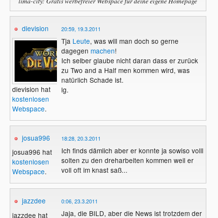
lima-city: Gratis werbefreier Webspace für deine eigene Homepage
dievision
20:59, 19.3.2011
Tja
Leute
, was will man doch so gerne
dagegen
machen
!
Ich selber glaube nicht daran dass er zurück
zu Two and a Half men kommen wird, was
natürlich Schade ist.
dievision hat
lg.
kostenlosen
Webspace
.
josua996
18:28, 20.3.2011
Ich finds dämlich aber er konnte ja sowiso volll
josua996 hat
solten zu den dreharbeiten kommen weil er
kostenlosen
voll oft im knast saß...
Webspace
.
jazzdee
0:06, 23.3.2011
Jaja, die BILD, aber die News ist trotzdem der
jazzdee hat