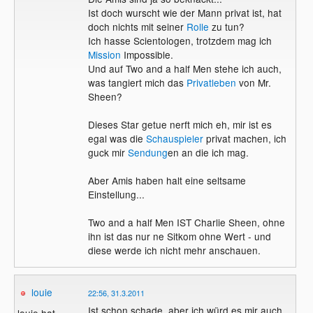
Ist doch wurscht wie der Mann privat ist, hat
doch nichts mit seiner
Rolle
zu tun?
Ich hasse Scientologen, trotzdem mag ich
Mission
Impossible.
Und auf Two and a half Men stehe ich auch,
was tangiert mich das
Privatleben
von Mr.
Sheen?
Dieses Star getue nerft mich eh, mir ist es
egal was die
Schauspieler
privat machen, ich
guck mir
Sendung
en an die ich mag.
Aber Amis haben halt eine seltsame
Einstellung...
Two and a half Men IST Charlie Sheen, ohne
ihn ist das nur ne Sitkom ohne Wert - und
diese werde ich nicht mehr anschauen.
louie
22:56, 31.3.2011
Ist schon schade, aber ich würd es mir auch
louie hat