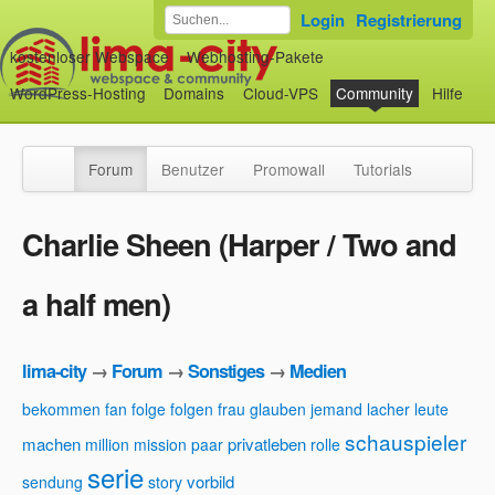
Login
Registrierung
kostenloser Webspace
Webhosting-Pakete
WordPress-Hosting
Domains
Cloud-VPS
Community
Hilfe
Forum
Benutzer
Promowall
Tutorials
Charlie Sheen (Harper / Two and
a half men)
lima-city
→
Forum
→
Sonstiges
→
Medien
bekommen
fan
folge
folgen
frau
glauben
jemand
lacher
leute
schauspieler
machen
privatleben
million
mission
paar
rolle
serie
vorbild
sendung
story