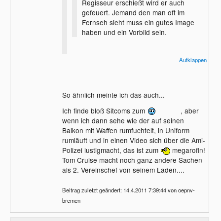
Regisseur erschießt wird er auch
[eingespieltes: meeeeeeeeeeeeeeeen]
gefeuert. Jemand den man oft im
Fernseh sieht muss ein gutes Image
haben und ein Vorbild sein.
Wenn er jemand erschießt - ist er im Knast
Aufklappen
und die Frage stellt sich nicht.
Was soll dieser Vorbild-Unsinn?
Das ist FERNSEHEN! Einen Schauspieler
So ähnlich meinte ich das auch...
als Vorbild ist doch seltsam.
Wir erfahren nur über das Privatleben der
Ich finde bloß Sitcoms zum
, aber
"Stars", weil irgendwelche irren Paparazzi
wenn ich dann sehe wie der auf seinen
keinen Anstand besitzen und ihnen ihr
Balkon mit Waffen rumfuchtelt, in Uniform
Privatleben stehlen.
rumläuft und in einen Video sich über die Ami-
Und dann gibt es Hornochsen die sich
Polizei lustigmacht, das ist zum
megarofln!
auch noch dafür interessieren.
Tom Cruise macht noch ganz andere Sachen
Das ist doch Krank.
als 2. Vereinschef von seinem Laden....
Ich schaue mir was im TV oder Kino an,
Beitrag zuletzt geändert: 14.4.2011 7:39:44 von oepnv-
und freue mich über die Abwechslung -
bremen
und das war´s!