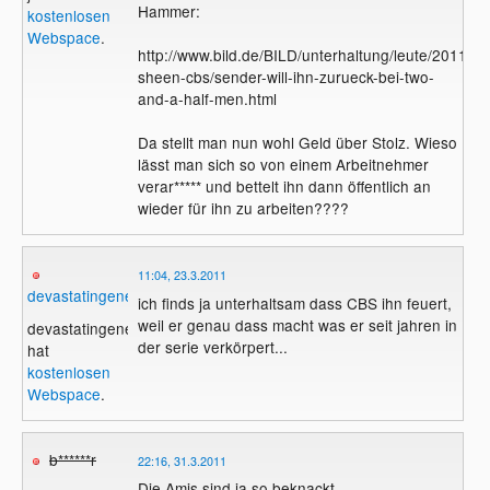
Hammer:
kostenlosen
Webspace
.
http://www.bild.de/BILD/unterhaltung/leute/2011/03/
sheen-cbs/sender-will-ihn-zurueck-bei-two-
and-a-half-men.html
Da stellt man nun wohl Geld über Stolz. Wieso
lässt man sich so von einem Arbeitnehmer
verar***** und bettelt ihn dann öffentlich an
wieder für ihn zu arbeiten????
11:04, 23.3.2011
devastatingenemy
ich finds ja unterhaltsam dass CBS ihn feuert,
weil er genau dass macht was er seit jahren in
devastatingenemy
der serie verkörpert...
hat
kostenlosen
Webspace
.
b******r
22:16, 31.3.2011
Die Amis sind ja so beknackt...