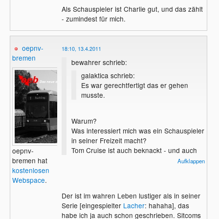
Als Schauspieler ist Charlie gut, und das zählt
- zumindest für mich.
oepnv-
18:10, 13.4.2011
bremen
bewahrer schrieb:
galaktica schrieb:
Es war gerechtfertigt das er gehen
musste.
Warum?
Was interessiert mich was ein Schauspieler
in seiner Freizeit macht?
Tom Cruise ist auch beknackt - und auch
oepnv-
noch bei der Scientologie, Mission
bremen hat
Aufklappen
impossible finde ich trotzdem geil - und Top
kostenlosen
Gun habe ich auch schon ein paar mal
Webspace
.
gesehen.
Der ist im wahren Leben lustiger als in seiner
Serie [eingespielter
Lacher
: hahaha], das
Als Schauspieler ist Charlie gut, und das
habe ich ja auch schon geschrieben. Sitcoms
zählt - zumindest für mich.