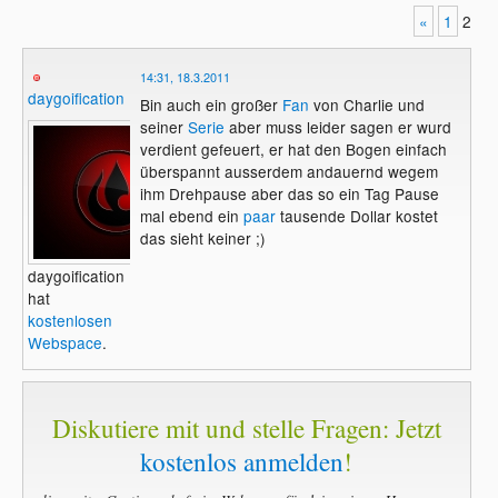
«
1
2
14:31, 18.3.2011
daygoification
Bin auch ein großer
Fan
von Charlie und
seiner
Serie
aber muss leider sagen er wurd
verdient gefeuert, er hat den Bogen einfach
überspannt ausserdem andauernd wegem
ihm Drehpause aber das so ein Tag Pause
mal ebend ein
paar
tausende Dollar kostet
das sieht keiner ;)
daygoification
hat
kostenlosen
Webspace
.
Diskutiere mit und stelle Fragen: Jetzt
kostenlos anmelden
!