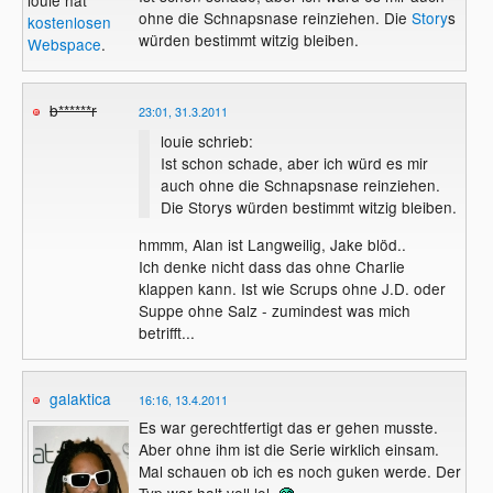
ohne die Schnapsnase reinziehen. Die
Story
s
kostenlosen
würden bestimmt witzig bleiben.
Webspace
.
b******r
23:01, 31.3.2011
louie schrieb:
Ist schon schade, aber ich würd es mir
auch ohne die Schnapsnase reinziehen.
Die Storys würden bestimmt witzig bleiben.
hmmm, Alan ist Langweilig, Jake blöd..
Ich denke nicht dass das ohne Charlie
klappen kann. Ist wie Scrups ohne J.D. oder
Suppe ohne Salz - zumindest was mich
betrifft...
galaktica
16:16, 13.4.2011
Es war gerechtfertigt das er gehen musste.
Aber ohne ihm ist die Serie wirklich einsam.
Mal schauen ob ich es noch guken werde. Der