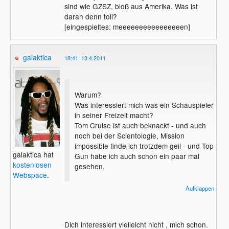
sind wie GZSZ, bloß aus Amerika. Was ist
daran denn toll?
[eingespieltes: meeeeeeeeeeeeeeeen]
galaktica
18:41, 13.4.2011
Warum?
Was interessiert mich was ein Schauspieler
in seiner Freizeit macht?
Tom Cruise ist auch beknackt - und auch
noch bei der Scientologie, Mission
impossible finde ich trotzdem geil - und Top
galaktica hat
Gun habe ich auch schon ein paar mal
kostenlosen
gesehen.
Webspace
.
Als Schauspieler ist Charlie gut, und das
Aufklappen
zählt - zumindest für mich.
Dich interessiert vielleicht nicht , mich schon.