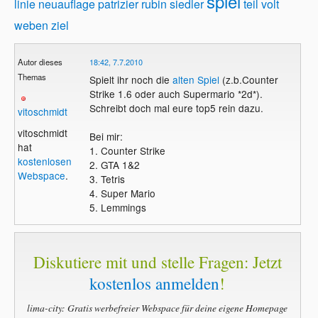
spiel
linie
neuauflage
patrizier
rubin
siedler
teil
volt
weben
ziel
Autor dieses
18:42, 7.7.2010
Themas
Spielt ihr noch die
alten Spiel
(z.b.Counter
Strike 1.6 oder auch Supermario *2d*).
Schreibt doch mal eure top5 rein dazu.
vitoschmidt
vitoschmidt
Bei mir:
hat
1. Counter Strike
kostenlosen
2. GTA 1&2
Webspace
.
3. Tetris
4. Super Mario
5. Lemmings
Diskutiere mit und stelle Fragen: Jetzt
kostenlos anmelden
!
lima-city: Gratis werbefreier Webspace für deine eigene Homepage