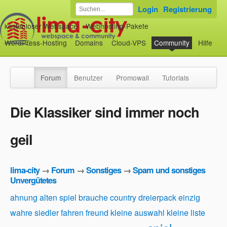
Login
Registrierung
kostenloser Webspace
Webhosting-Pakete
WordPress-Hosting
Domains
Cloud-VPS
Community
Hilfe
Forum
Benutzer
Promowall
Tutorials
Die Klassiker sind immer noch
geil
lima-city
→
Forum
→
Sonstiges
→
Spam und sonstiges
Unvergütetes
ahnung
alten spiel
brauche
country
dreierpack
einzig
wahre siedler
fahren
freund
kleine auswahl
kleine liste