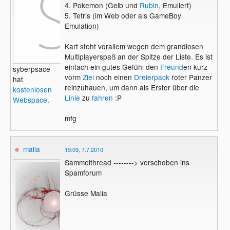
4. Pokemon (Gelb und
Rubin
, Emuliert)
5. Tetris (im Web oder als GameBoy
Emulation)
Kart steht vorallem wegen dem grandiosen
Multiplayerspaß an der Spitze der Liste. Es ist
einfach ein gutes Gefühl den
Freund
en kurz
syberpsace
vorm
Ziel
noch einen
Dreierpack
roter Panzer
hat
reinzuhauen, um dann als Erster über die
kostenlosen
Linie
zu
fahren
:P
Webspace
.
mfg
malia
19:09, 7.7.2010
Sammelthread --------> verschoben ins
Spamforum
Grüsse Malia