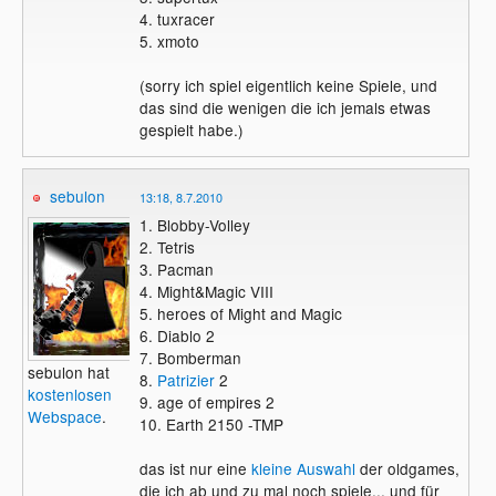
4. tuxracer
5. xmoto
(sorry ich spiel eigentlich keine Spiele, und
das sind die wenigen die ich jemals etwas
gespielt habe.)
sebulon
13:18, 8.7.2010
1. Blobby-Volley
2. Tetris
3. Pacman
4. Might&Magic VIII
5. heroes of Might and Magic
6. Diablo 2
7. Bomberman
sebulon hat
8.
Patrizier
2
kostenlosen
9. age of empires 2
Webspace
.
10. Earth 2150 -TMP
das ist nur eine
kleine Auswahl
der oldgames,
die ich ab und zu mal noch spiele... und für