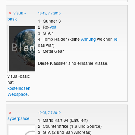
visual-
18:45, 7.7.2010
basic
1. Gunner 3
2. Re-
Volt
3. GTA 1
4. Tomb Raider (keine
Ahnung
welcher
Teil
das war)
5. Metal Gear
Diese Klassiker sind einsame Klasse.
visual-basic
hat
kostenlosen
Webspace
.
19:05, 7.7.2010
syberpsace
1. Mario Kart 64 (Emuliert)
2. Counterstrike (1.6 und Source)
3. GTA (2 und San Andreas)