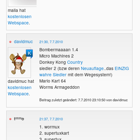
malia hat
kostenlosen
Webspace
.
davidmuc
21:30, 7.7.2010
Bombermaaaan 1.4
Micro Machines 2
Donkey Kong
Country
siedler 2 (bzw deren
Neuauflage
..das
EINZIG
wahre Siedler
mit dem Wegesystem!)
Mario Kart 64
davidmuc hat
Worms Armageddon
kostenlosen
Webspace
.
Beitrag zuletzt geändert: 7.7.2010 23:10:50 von davidmuc
t****o
21:37, 7.7.2010
1. wormux
2. supertuxkart
3. supertux