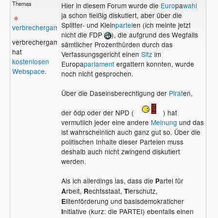
Themas
Hier in diesem Forum wurde die
Euro
pa
wahl
ja schon fleißig diskutiert, aber über die
Splitter- und Klein
partei
en (ich meinte jetzt
verbrechergame
nicht die FDP
), die aufgrund des Wegfalls
verbrechergame
sämtlicher Prozenthürden durch das
hat
Verfassungsgericht einen
Sitz
im
kostenlosen
Europa
parlament
ergattern konnten, wurde
Webspace
.
noch nicht gesprochen.
Über die Daseinsberechtigung der
Pirat
en,
der ödp oder der NPD (
) hat
vermutlich jeder eine andere
Meinung
und das
ist wahrscheinlich auch ganz gut so. Über die
politischen Inhalte dieser Parteien muss
deshalb auch nicht zwingend diskutiert
werden.
Als ich allerdings las, dass die
artei für
P
rbeit,
echtsstaat,
ierschutz,
A
R
T
litenförderung und basisdemokraticher
E
nitiative (kurz: die PARTEI) ebenfalls einen
I