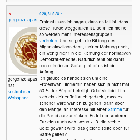
9:29, 31.5.2014
gorgonzolapasta
Erstmal muss ich sagen, dass es toll ist, dass
diese Hürde weggefallen ist, denn ich meine,
so werden mehr Interessensgruppen
vertreten
. Und so geht die Bildung des
Allgemeinwillens dann, meiner Meinung nach,
ein wenig mehr in die Richtung der normativen
Demokratietheorie. Natürlich fehlt bis dahin
noch ein riesen Sprung, aber es ist ein
Anfang.
Ich glaube es handelt sich um eine
gorgonzolapasta
Protestwahl, immerhin haben sich ja nicht mal
hat
50 % der Bürger beteiligt. Oder vielleicht hat
kostenlosen
sich ein kleiner Teil auch gedacht, dass es
Webspace
.
schöner wäre wählen zu gehen, dann aber
den Mangel an Interesse mit einer
Stimme
für
die Partei auszudrücken. Es tut den anderen
Parteien auch weh, wenn z. B. die rechte
Seite gewählt wird, das gleiche sollte doch für
Satire gelten?