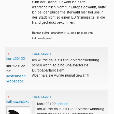
Sinn der Sache. Obwohl ich hätte
wahrscheinlich nicht für Europa gewählt, hätte
ich bei der Bürgermeisterwahl hier bei uns in
der Stadt nicht so einen EU Stimmzettel in die
Hand gedrückt bekommen.
Beitrag zuletzt geändert: 31.5.2014 19:45:01 von
kalinawalsjakoff
12:52, 1.6.2014
korra20122
Ich würde es ja als Steuerverschwendung
sehen wenn so eine Spaßpartei ins
korra20122
Europaparlamt zieht!
hat
Aber naja sie wurde numal gewählt!
kostenlosen
Webspace
.
14:33, 1.6.2014
kalinawalsjakoff
korra20122
schrieb
:
Ich würde es ja als Steuerverschwendung
sehen wenn so eine Spaßpartei ins