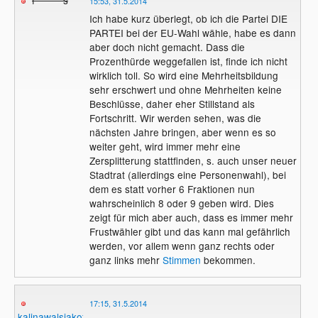
f********s
15:53, 31.5.2014
Ich habe kurz überlegt, ob ich die Partei DIE
PARTEI bei der EU-Wahl wähle, habe es dann
aber doch nicht gemacht. Dass die
Prozenthürde weggefallen ist, finde ich nicht
wirklich toll. So wird eine Mehrheitsbildung
sehr erschwert und ohne Mehrheiten keine
Beschlüsse, daher eher Stillstand als
Fortschritt. Wir werden sehen, was die
nächsten Jahre bringen, aber wenn es so
weiter geht, wird immer mehr eine
Zersplitterung stattfinden, s. auch unser neuer
Stadtrat (allerdings eine Personenwahl), bei
dem es statt vorher 6 Fraktionen nun
wahrscheinlich 8 oder 9 geben wird. Dies
zeigt für mich aber auch, dass es immer mehr
Frustwähler gibt und das kann mal gefährlich
werden, vor allem wenn ganz rechts oder
ganz links mehr
Stimmen
bekommen.
17:15, 31.5.2014
kalinawalsjakoff