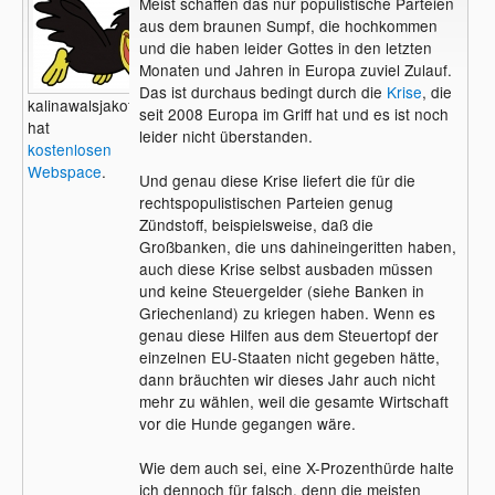
Meist schaffen das nur populistische Parteien
aus dem braunen Sumpf, die hochkommen
und die haben leider Gottes in den letzten
Monaten und Jahren in Europa zuviel Zulauf.
Das ist durchaus bedingt durch die
Krise
, die
kalinawalsjakoff
seit 2008 Europa im Griff hat und es ist noch
hat
leider nicht überstanden.
kostenlosen
Webspace
.
Und genau diese Krise liefert die für die
rechtspopulistischen Parteien genug
Zündstoff, beispielsweise, daß die
Großbanken, die uns dahineingeritten haben,
auch diese Krise selbst ausbaden müssen
und keine Steuergelder (siehe Banken in
Griechenland) zu kriegen haben. Wenn es
genau diese Hilfen aus dem Steuertopf der
einzelnen EU-Staaten nicht gegeben hätte,
dann bräuchten wir dieses Jahr auch nicht
mehr zu wählen, weil die gesamte Wirtschaft
vor die Hunde gegangen wäre.
Wie dem auch sei, eine X-Prozenthürde halte
ich dennoch für falsch, denn die meisten