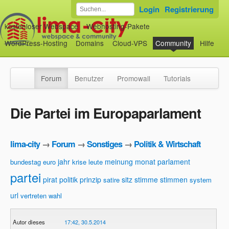
Login
Registrierung
kostenloser Webspace
Webhosting-Pakete
WordPress-Hosting
Domains
Cloud-VPS
Community
Hilfe
Forum
Benutzer
Promowall
Tutorials
Die Partei im Europaparlament
lima-city
→
Forum
→
Sonstiges
→
Politik & Wirtschaft
jahr
meinung
monat
parlament
bundestag
euro
krise
leute
partei
pirat
politik
prinzip
sitz
stimme
stimmen
satire
system
url
vertreten
wahl
Autor dieses
17:42, 30.5.2014