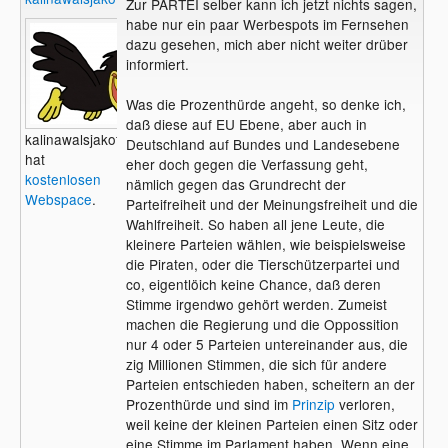
Zur PARTEI selber kann ich jetzt nichts sagen,
habe nur ein paar Werbespots im Fernsehen
dazu gesehen, mich aber nicht weiter drüber
informiert.
Was die Prozenthürde angeht, so denke ich,
daß diese auf EU Ebene, aber auch in
kalinawalsjakoff
Deutschland auf Bundes und Landesebene
hat
eher doch gegen die Verfassung geht,
kostenlosen
nämlich gegen das Grundrecht der
Webspace
.
Parteifreiheit und der Meinungsfreiheit und die
Wahlfreiheit. So haben all jene Leute, die
kleinere Parteien wählen, wie beispielsweise
die Piraten, oder die Tierschützerpartei und
co, eigentlöich keine Chance, daß deren
Stimme irgendwo gehört werden. Zumeist
machen die Regierung und die Oppossition
nur 4 oder 5 Parteien untereinander aus, die
zig Millionen Stimmen, die sich für andere
Parteien entschieden haben, scheitern an der
Prozenthürde und sind im
Prinzip
verloren,
weil keine der kleinen Parteien einen Sitz oder
eine Stimme im Parlament haben. Wenn eine