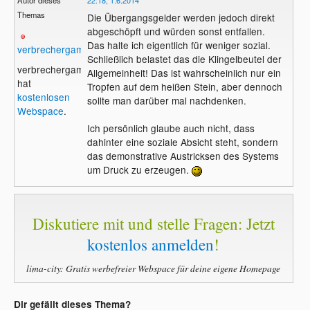
Autor dieses
22:18, 1.6.2014
Themas
Die Übergangsgelder werden jedoch direkt
abgeschöpft und würden sonst entfallen.
Das halte ich eigentlich für weniger sozial.
verbrechergame
Schließlich belastet das die Klingelbeutel der
verbrechergame
Allgemeinheit! Das ist wahrscheinlich nur ein
hat
Tropfen auf dem heißen Stein, aber dennoch
kostenlosen
sollte man darüber mal nachdenken.
Webspace
.
Ich persönlich glaube auch nicht, dass
dahinter eine soziale Absicht steht, sondern
das demonstrative Austricksen des Systems
um Druck zu erzeugen.
Diskutiere mit und stelle Fragen: Jetzt
kostenlos anmelden
!
lima-city: Gratis werbefreier Webspace für deine eigene Homepage
Dir gefällt dieses Thema?