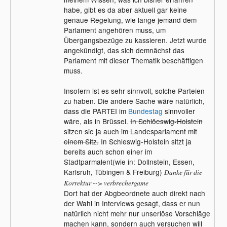
habe, gibt es da aber aktuell gar keine
genaue Regelung, wie lange jemand dem
Parlament angehören muss, um
Übergangsbezüge zu kassieren. Jetzt wurde
angekündigt, das sich demnächst das
Parlament mit dieser Thematik beschäftigen
muss.
Insofern ist es sehr sinnvoll, solche Parteien
zu haben. Die andere Sache wäre natürlich,
dass die PARTEI im
Bundestag
sinnvoller
wäre, als in Brüssel.
In Schlöeswig-Holstein
sitzen sie ja auch im Landesparlament mit
einem Sitz.
In Schleswig-Holstein sitzt ja
bereits auch schon einer im
Stadtparmalent(wie in: Dollnstein, Essen,
Karlsruh, Tübingen & Freiburg)
Danke für die
Korrektur --> verbrechergame
Dort hat der Abgbeordnete auch direkt nach
der Wahl in Interviews gesagt, dass er nun
natürlich nicht mehr nur unseriöse Vorschläge
machen kann, sondern auch versuchen will