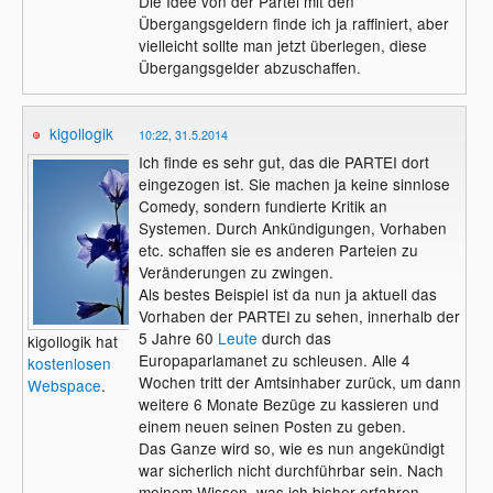
Die Idee von der Partei mit den
Übergangsgeldern finde ich ja raffiniert, aber
vielleicht sollte man jetzt überlegen, diese
Übergangsgelder abzuschaffen.
kigollogik
10:22, 31.5.2014
Ich finde es sehr gut, das die PARTEI dort
eingezogen ist. Sie machen ja keine sinnlose
Comedy, sondern fundierte Kritik an
Systemen. Durch Ankündigungen, Vorhaben
etc. schaffen sie es anderen Parteien zu
Veränderungen zu zwingen.
Als bestes Beispiel ist da nun ja aktuell das
Vorhaben der PARTEI zu sehen, innerhalb der
5 Jahre 60
Leute
durch das
kigollogik hat
Europaparlamanet zu schleusen. Alle 4
kostenlosen
Wochen tritt der Amtsinhaber zurück, um dann
Webspace
.
weitere 6 Monate Bezüge zu kassieren und
einem neuen seinen Posten zu geben.
Das Ganze wird so, wie es nun angekündigt
war sicherlich nicht durchführbar sein. Nach
meinem Wissen, was ich bisher erfahren