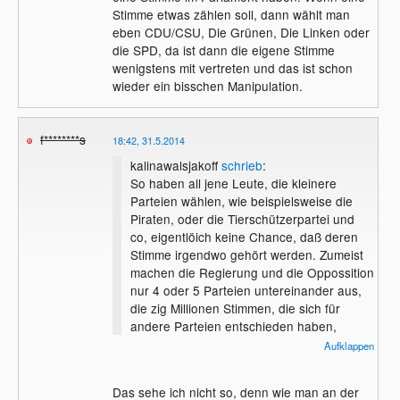
Stimme etwas zählen soll, dann wählt man
eben CDU/CSU, Die Grünen, Die Linken oder
die SPD, da ist dann die eigene Stimme
wenigstens mit vertreten und das ist schon
wieder ein bisschen Manipulation.
f********s
18:42, 31.5.2014
kalinawalsjakoff
schrieb
:
So haben all jene Leute, die kleinere
Parteien wählen, wie beispielsweise die
Piraten, oder die Tierschützerpartei und
co, eigentlöich keine Chance, daß deren
Stimme irgendwo gehört werden. Zumeist
machen die Regierung und die Oppossition
nur 4 oder 5 Parteien untereinander aus,
die zig Millionen Stimmen, die sich für
andere Parteien entschieden haben,
scheitern an der Prozenthürde und sind im
Aufklappen
Prinzip verloren, weil keine der kleinen
Parteien einen Sitz oder eine Stimme im
Das sehe ich nicht so, denn wie man an der
Parlament haben.