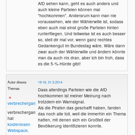
AfD sehen kann, geht es auch anders und
auch kleine Parteien können mal
"hochkommen". Andersrum kann man nie
voraussehen, wie der Wählerwille ist, sodass
eben auch mal einst große Parteien hinten
runterfliegen. Und teilweise ist es auch besser
so, stell dir mal vor, wenn ganz rechtes
Gedankengut im Bundestag wäre. Wäre dann
zwar auch der Wählerwille und ändern könnte
man da auch nix dran, aber ich bin froh, dass
es die 5-%-Hürde gibt!
Autor dieses
19:16, 31.5.2014
Themas
Dass allerdings Parteien wie die AfD
hochkommen ist meiner Meinung nach
trotzdem ein Warnsignal.
verbrechergame
Als die Piraten das geschafft haben, fanden
verbrechergame
das noch alle toll, weil die immerhin ein Thema
hat
hatten, mit denen sich ein Großteil der
kostenlosen
Bevölkerung identifizieren konnte.
Webspace
.