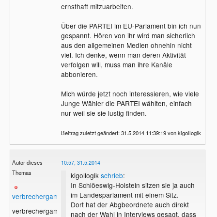
ernsthaft mitzuarbeiten.
Über die PARTEI im EU-Parlament bin ich nun
gespannt. Hören von ihr wird man sicherlich
aus den allgemeinen Medien ohnehin nicht
viel. Ich denke, wenn man deren Aktivität
verfolgen will, muss man ihre Kanäle
abbonieren.
Mich würde jetzt noch interessieren, wie viele
Junge Wähler die PARTEI wählten, einfach
nur weil sie sie lustig finden.
Beitrag zuletzt geändert: 31.5.2014 11:39:19 von kigollogik
Autor dieses
10:57, 31.5.2014
Themas
kigollogik
schrieb
:
In Schlöeswig-Holstein sitzen sie ja auch
im Landesparlament mit einem Sitz.
verbrechergame
Dort hat der Abgbeordnete auch direkt
verbrechergame
nach der Wahl in Interviews gesagt, dass