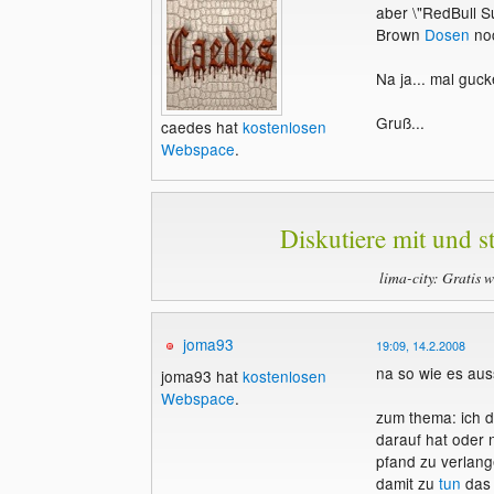
aber \"RedBull S
Brown
Dosen
noc
Na ja... mal guc
Gruß...
caedes hat
kostenlosen
Webspace
.
Diskutiere mit und st
lima-city: Gratis 
joma93
19:09, 14.2.2008
na so wie es aus
joma93 hat
kostenlosen
Webspace
.
zum thema: ich d
darauf hat oder n
pfand zu verlang
damit zu
tun
das 