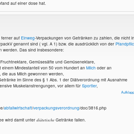
pfand auf einer dose hat.
t ferner auf
Einweg
-Verpackungen von Getränken zu zahlen, die nicht i
rpackV genannt sind ( vgl. A 1) bzw. die ausdrücklich von der
Pfandpflic
werden. Das sind insbesondere:
e, Fruchtnektare, Gemüsesäfte und Gemüsenektare,
t einem Mindestanteil von 50 vom Hundert an
Milch
oder an
, die aus Milch gewonnen werden,
 Getränke im Sinne des § 1 Abs. 1 der Diätverordnung mit Ausnahme
ntensive Muskelanstrengungen, vor allem für
Sportler
,
irituose
n.
Aufklap
e/
abfallwirtschaft
/
verpackungsverordnung
/doc/3816.php
ee wird damit unter
Getränke fallen.
diätetische