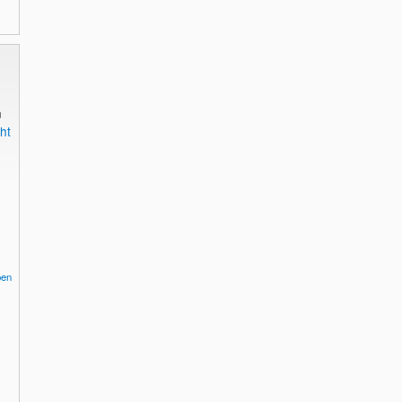
n
ht
pen