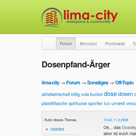
Forum
Benutzer
Promowall
T
Dosenpfand-Ärger
lima-city
→
Forum
→
Sonstiges
→
Off-Topic
dose
dosen
abfallwirtschaft
billig cola
buckel
plastikflasche
spirituose
sportler
tun
umwelt
verp
Autor dieses Themas
13:43, 11.2.2008
Ok... das
Dose
n
caedes
aber ist euch mal