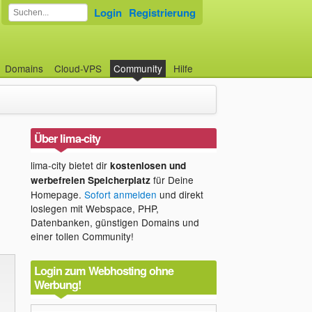
Login
Registrierung
Domains
Cloud-VPS
Community
Hilfe
Über lima-city
lima-city bietet dir
kostenlosen und
für Deine
werbefreien Speicherplatz
Homepage.
Sofort anmelden
und direkt
loslegen mit Webspace, PHP,
Datenbanken, günstigen Domains und
einer tollen Community!
Login zum Webhosting ohne
Werbung!