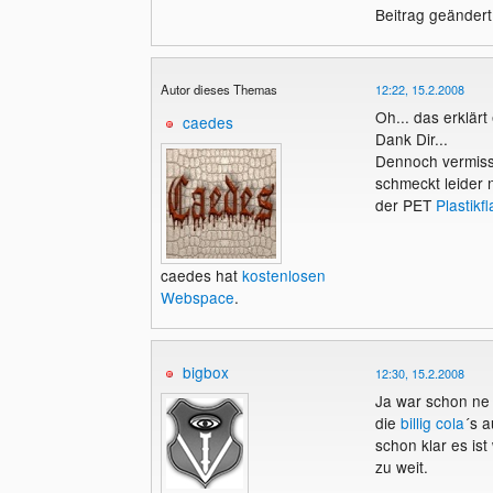
Beitrag geändert
Autor dieses Themas
12:22, 15.2.2008
Oh... das erklärt 
caedes
Dank Dir...
Dennoch vermiss
schmeckt leider 
der PET
Plastikf
caedes hat
kostenlosen
Webspace
.
bigbox
12:30, 15.2.2008
Ja war schon ne 
die
billig cola
´s a
schon klar es ist
zu weit.