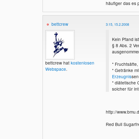
häufiger das es 
bettcrew
3:15, 15.2.2008
Kein Pfand is
§ 8 Abs. 2 Ve
ausgenommen 
bettcrew hat
kostenlosen
* Fruchtsäft
Webspace
.
* Getränke mi
Erzeugnis
sen
* diätetische
solcher für i
*
Wein
und
Sp
http://www.bmu.d
Red Bull Sugarfr