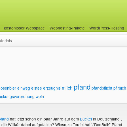
kostenloser Webspace
Webhosting-Pakete
WordPress-Hosting
utorials
pfand
milch
dosenbier
einweg
eistee
erzeugnis
pfandpflicht
pfirsich
ackungsverordnung
wein
pfand
hat jetzt schon ein paar Jahre auf dem
Buckel
in Deutschland ,
 die Willkür dabei aufgefallen? Wieso zu Teufel hat \"RedBull\" Pfand