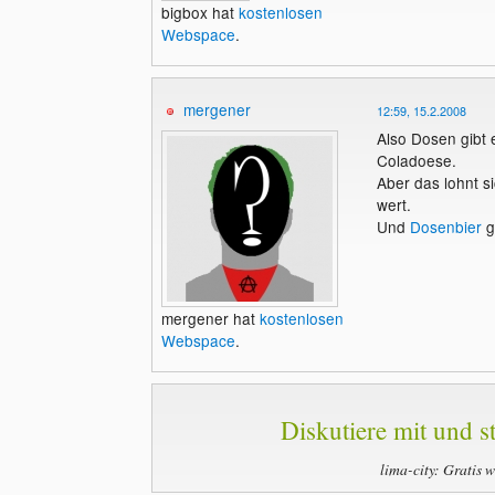
bigbox hat
kostenlosen
Webspace
.
mergener
12:59, 15.2.2008
Also Dosen gibt 
Coladoese.
Aber das lohnt s
wert.
Und
Dosenbier
gi
mergener hat
kostenlosen
Webspace
.
Diskutiere mit und st
lima-city: Gratis 