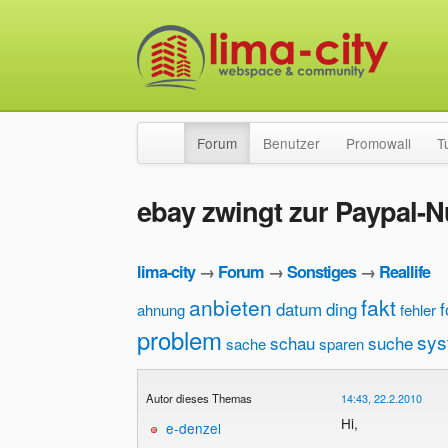
Forum
Benutzer
Promowall
T
ebay zwingt zur Paypal-
lima-city
→
Forum
→
Sonstiges
→
Reallife
anbieten
fakt
datum
ding
ahnung
fehler
problem
sys
schau
suche
sache
sparen
Autor dieses Themas
14:43, 22.2.2010
Hi,
e-denzel