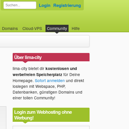
Login
Registrierung
Domains
Cloud-VPS
Community
Hilfe
Über lima-city
lima-city bietet dir
kostenlosen und
für Deine
werbefreien Speicherplatz
Homepage.
Sofort anmelden
und direkt
loslegen mit Webspace, PHP,
Datenbanken, günstigen Domains und
einer tollen Community!
Login zum Webhosting ohne
Werbung!