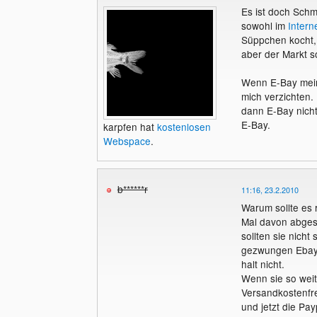
Es ist doch Schm
sowohl im
Intern
Süppchen kocht,
aber der Markt s
Wenn E-Bay meint
mich verzichten.
dann E-Bay nicht
E-Bay.
karpfen hat
kostenlosen
Webspace
.
b******r
11:16, 23.2.2010
Warum sollte es 
Mal davon abgese
sollten sie nich
gezwungen Ebay 
halt nicht.
Wenn sie so wei
Versandkostenfr
und jetzt die Pa