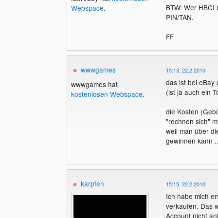
BTW: Wer HBCI nu
Webspace
.
PIN/TAN.
FF
wwwgames
15:13, 22.2.2010
das ist bei eBay 
wwwgames hat
(ist ja auch ein
kostenlosen Webspace
.
die Kosten (Geb
"rechnen sich" m
weil man über di
gewinnen kann ..
karpfen
15:15, 22.2.2010
Ich habe mich ers
verkaufen. Das w
Account nicht anl