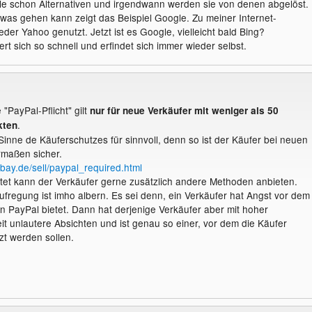
eile schon Alternativen und irgendwann werden sie von denen abgelöst.
twas gehen kann zeigt das Beispiel Google. Zu meiner Internet-
eder Yahoo genutzt. Jetzt ist es Google, vielleicht bald Bing?
rt sich so schnell und erfindet sich immer wieder selbst.
"PayPal-Pflicht" gilt
nur für neue Verkäufer mit weniger als 50
.
kten
Sinne de Käuferschutzes für sinnvoll, denn so ist der Käufer bei neuen
rmaßen sicher.
ebay.de/sell/paypal_required.html
et kann der Verkäufer gerne zusätzlich andere Methoden anbieten.
Aufregung ist imho albern. Es sei denn, ein Verkäufer hat Angst vor dem
n PayPal bietet. Dann hat derjenige Verkäufer aber mit hoher
it unlautere Absichten und ist genau so einer, vor dem die Käufer
t werden sollen.