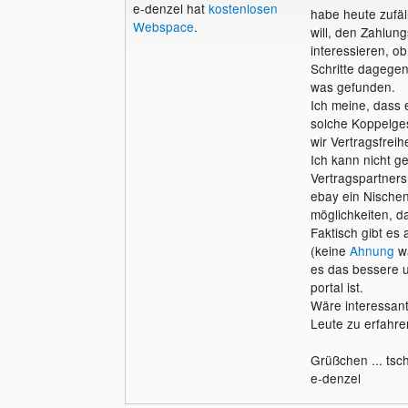
e-denzel hat
kostenlosen
habe heute zufäl
Webspace
.
will, den Zahlun
interessieren, o
Schritte dagegen
was gefunden.
Ich meine, dass
solche Koppelges
wir Vertragsfreih
Ich kann nicht 
Vertragspartners
ebay ein Nische
möglichkeiten, 
Faktisch gibt es
(keine
Ahnung
wa
es das bessere u
portal ist.
Wäre interessant,
Leute zu erfahre
Grüßchen ... tsc
e-denzel