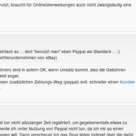
tzt, braucht für Onlineüberweisungen auch nicht zwangsläufig eine
einfach so ... dort "benutzt man" eben Paypal als Standard ... :)
 Tochterunternehmen von eBay)
ühren) sind in sofern OK, wenn Umsatz kommt, also die Gebühren
eist sogar,
esen zusätzlichen Zahlungs-Weg (paypal) evtl. schneller einen
Kunde
n
.
t vor nicht allzulanger Zeit registriert, um gegebenenfalls etwas zu
erde ich unter Nutzung von Paypal nicht tun, da ich mir so einen
egen will. Dann verscheuer ich das Zeug lieber indirekt über die dafür