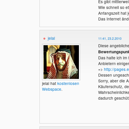
Es gibt mittlerw
Wie schnell so e
Anfangszeit hat j
Das Internet ände
jelal
11:41, 23.2.2010
Diese angebliche 
Bewertungspun
Das halte ich im 
Anbietern einige
=>
http://pages.
Dessen ungeacht
Sorry, aber die 
jelal hat
kostenlosen
Käuferschutz, de
Webspace
.
Wahrscheinlichke
dadurch geschütz