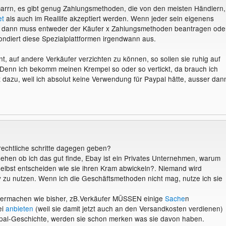
arrn, es gibt genug Zahlungsmethoden, die von den meisten Händlern,
et
als auch im Reallife akzeptiert werden. Wenn jeder sein eigenens
 dann muss entweder der Käufer x Zahlungsmethoden beantragen ode
ondiert diese Spezialplattformen irgendwann aus.
, auf andere Verkäufer verzichten zu können, so sollen sie ruhig auf
 Denn ich bekomm meinen Krempel so oder so vertickt, da brauch ich
 dazu, weil ich absolut keine Verwendung für Paypal hätte, ausser dan
rechtliche schritte dagegen geben?
hen ob ich das gut finde, Ebay ist ein Privates Unternehmen, warum
t selbst entscheiden wie sie ihren Kram abwickeln?. Niemand wird
zu nutzen. Wenn ich die Geschäftsmethoden nicht mag, nutze ich sie
termachen wie bisher, zB.Verkäufer MÜSSEN einige
Sache
n
ei
anbieten
(weil sie damit jetzt auch an den Versandkosten verdienen)
ypal-Geschichte, werden sie schon merken was sie davon haben.