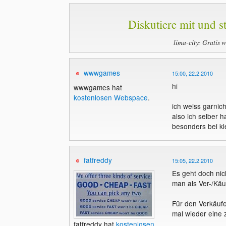
Diskutiere mit und st
lima-city: Gratis 
wwwgames
15:00, 22.2.2010
hi
wwwgames hat
kostenlosen Webspace
.
ich weiss garnich
also ich selber 
besonders bei k
fatfreddy
15:05, 22.2.2010
Es geht doch nic
man als Ver-/Käu
Für den Verkäufe
mal wieder eine 
fatfreddy hat
kostenlosen