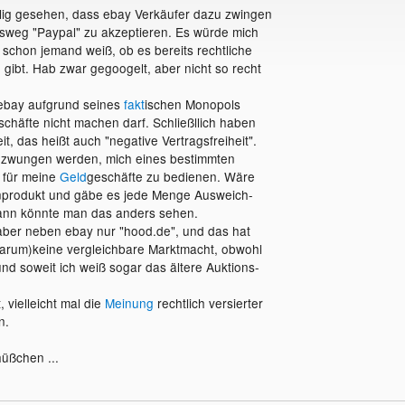
lig gesehen, dass ebay Verkäufer dazu zwingen
gsweg "Paypal" zu akzeptieren. Es würde mich
b schon jemand weiß, ob es bereits rechtliche
 gibt. Hab zwar gegoogelt, aber nicht so recht
 ebay aufgrund seines
fakt
ischen Monopols
chäfte nicht machen darf. Schließllich haben
eit, das heißt auch "negative Vertragsfreiheit".
gezwungen werden, mich eines bestimmten
 für meine
Geld
geschäfte zu bedienen. Wäre
nprodukt und gäbe es jede Menge Ausweich-
dann könnte man das anders sehen.
 aber neben ebay nur "hood.de", und das hat
rum)keine vergleichbare Marktmacht, obwohl
nd soweit ich weiß sogar das ältere Auktions-
 vielleicht mal die
Meinung
rechtlich versierter
n.
hüßchen ...