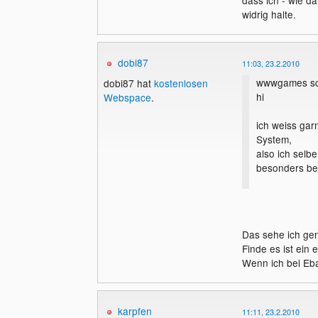
dass ich - wie d
widrig halte.
dobi87
11:03, 23.2.2010
wwwgames sc
dobi87 hat
kostenlosen
hi
Webspace
.
ich weiss gar
System,
also ich selb
besonders be
Das sehe ich gen
Finde es ist ein
Wenn ich bei Eba
karpfen
11:11, 23.2.2010