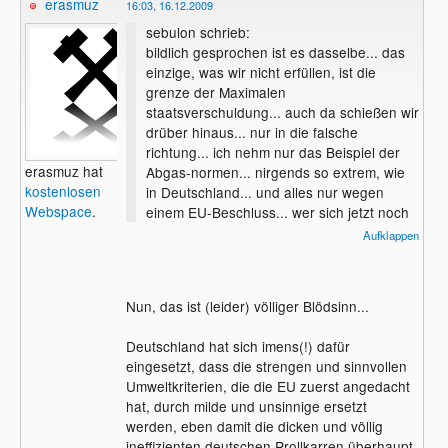
erasmuz
16:03, 16.12.2009
sebulon schrieb:
bildlich gesprochen ist es dasselbe... das
einzige, was wir nicht erfüllen, ist die
grenze der Maximalen
staatsverschuldung... auch da schießen wir
drüber hinaus... nur in die falsche
richtung... ich nehm nur das Beispiel der
erasmuz hat
Abgas-normen... nirgends so extrem, wie
kostenlosen
in Deutschland... und alles nur wegen
Webspace
.
einem EU-Beschluss... wer sich jetzt noch
ein auto kauft, ist wahnsinnig... denn schon
Aufklappen
morgen kann er/sie es schweren herzens
zwangsverschrotten...
Nun, das ist (leider) völliger Blödsinn...
Deutschland hat sich imens(!) dafür
eingesetzt, dass die strengen und sinnvollen
Umweltkriterien, die die EU zuerst angedacht
hat, durch milde und unsinnige ersetzt
werden, eben damit die dicken und völlig
ineffizienten deutschen Prollkarren überhaupt