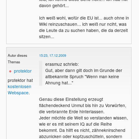
Das Problem der EU sind ja gerade Leute,
davon gehört...
die nicht mal wissen, was diese Institution
denn tut, wofür sie gegründet wurde usw.
Ich weiß wohl, wofür die EU ist... auch ohne in
usf. das, was auf nervig vielen seiten der
Wiki reinzuschauen... ich weiß nur nciht, was
Wikipedia von irgendwelchen eingebildeten
die Leute da zu suchen haben, die da derzeit
Schlaumeiern auf total schlauer Sprache
sitzen...
erklärt wird eben.
Aber eben das ist wichtig um überhaupt
erst zu verstehen, welche Verträge dort
Autor dieses
15:23, 17.12.2009
wie von welchen Leuten gemacht und
Themas
beeinflusst werden.
erasmuz schrieb:
Wenn man etwas ließt, dann sollte man
Gut, aber dann gilt doch im Grunde der
protektor
nicht nur wissen, WAS es behandelt,
altbekannte Spruch "Wenn man keine
protektor hat
sondern auch WER es geschrieben hat
Ahnung hat..."
kostenlosen
und WIE die Politische Einstellung dieser
Webspace
.
Person ist. Kurz zusammengefasst lässt
Genau diese Einstellung erzeugt
sich dieses Vorgehen auch als
flächendeckend Unmut bis hin zu Vorwürfen,
"Sesamstraße Teil I" beschreiben.
die verbrannte Erde hinterlassen.
Jeder möchte die Welt so verstanden wissen,
wie er es mit seinem IQ auf die Reihe
bekommt. Da hilft es nicht, zähneknirschend
abzunicken oder kopfzuschütteln, sondern