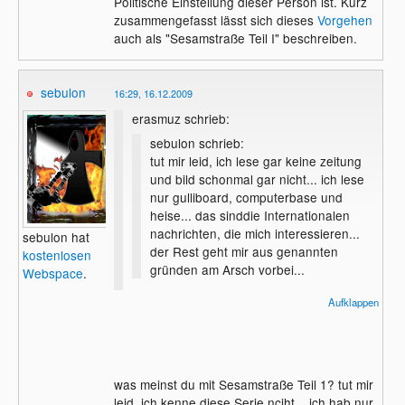
Politische Einstellung dieser Person ist. Kurz
zusammengefasst lässt sich dieses
Vorgehen
auch als "Sesamstraße Teil I" beschreiben.
sebulon
16:29, 16.12.2009
erasmuz schrieb:
sebulon schrieb:
tut mir leid, ich lese gar keine zeitung
und bild schonmal gar nicht... ich lese
nur gulliboard, computerbase und
heise... das sinddie Internationalen
nachrichten, die mich interessieren...
sebulon hat
der Rest geht mir aus genannten
kostenlosen
gründen am Arsch vorbei...
Webspace
.
Aufklappen
Gut, aber dann gilt doch im Grunde der
altbekannte Spruch "Wenn man keine
Ahnung hat..."
was meinst du mit Sesamstraße Teil 1? tut mir
leid, ich kenne diese Serie nciht... ich hab nur