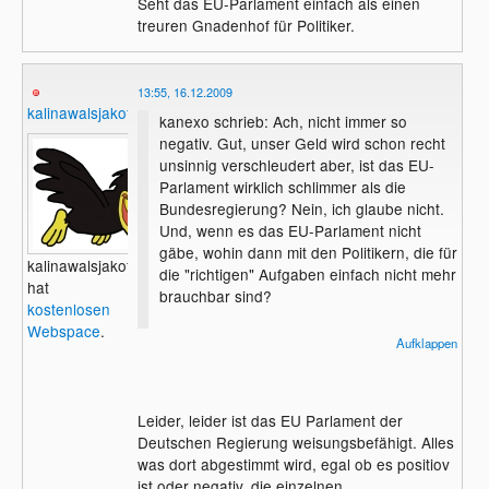
Seht das EU-Parlament einfach als einen
treuren Gnadenhof für Politiker.
13:55, 16.12.2009
kalinawalsjakoff
kanexo schrieb: Ach, nicht immer so
negativ. Gut, unser Geld wird schon recht
unsinnig verschleudert aber, ist das EU-
Parlament wirklich schlimmer als die
Bundesregierung? Nein, ich glaube nicht.
Und, wenn es das EU-Parlament nicht
gäbe, wohin dann mit den Politikern, die für
kalinawalsjakoff
die "richtigen" Aufgaben einfach nicht mehr
hat
brauchbar sind?
kostenlosen
Webspace
.
Seht das EU-Parlament einfach als einen
Aufklappen
treuren Gnadenhof für Politiker.
Leider, leider ist das EU Parlament der
Deutschen Regierung weisungsbefähigt. Alles
was dort abgestimmt wird, egal ob es positiov
ist oder negativ, die einzelnen