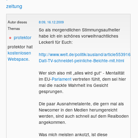
zeitung
Autor dieses
8:09, 16.12.2009
Themas
So als morgendlichen Stimmungsaufheller
habe ich ein schönes vorweihnachtliches
protektor
Leckerli für Euch:
protektor hat
kostenlosen
http://www.welt.de/politik/ausland/article5539162/
Webspace
.
Dati-TV-schneidet-peinliche-Beichte-mit.html
Wer sich also mit „alles wird gut“ - Mentalität
im EU-
Parlament
vertreten fühlt, dem sei hier
mal die nackte Wahrheit ins Gesicht
gesprungen.
Die paar Ausnahmetalente, die gern mal als
Newcomer in den Medien herumgereicht
werden, sind auch schnell auf dem Realboden
angekommen.
Was mich meisten ankotzt, ist diese