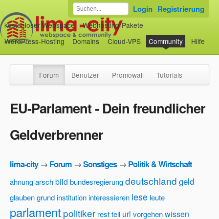
Login
Registrierung
kostenloser Webspace
Webhosting-Pakete
WordPress-Hosting
Domains
Cloud-VPS
Community
Hilfe
Forum
Benutzer
Promowall
Tutorials
EU-Parlament - Dein freundlicher
Geldverbrenner
lima-city
→
Forum
→
Sonstiges
→
Politik & Wirtschaft
deutschland
geld
bild
ahnung
arsch
bundesregierung
lese
glauben
grund
institution
interessieren
leute
parlament
politiker
url
wissen
rest
teil
vorgehen