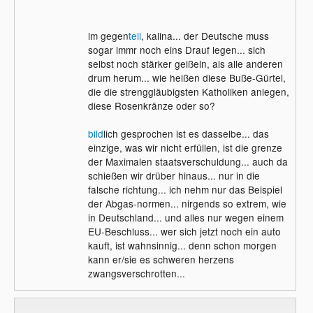
Seht das EU-Parlament einfach als
einen treuren Gnadenhof für Politiker.
im gegen
teil
, kalina... der Deutsche muss
Leider, leider ist das EU Parlament der
sogar immr noch eins Drauf legen... sich
Deutschen Regierung weisungsbefähigt.
selbst noch stärker geißeln, als alle anderen
Alles was dort abgestimmt wird, egal ob es
drum herum... wie heißen diese Buße-Gürtel,
positiov ist oder negativ, die einzelnen
die die strenggläubigsten Katholiken anlegen,
Länderregierungen müssen das auch bei
diese Rosenkränze oder so?
sich im Staat durchsetzen. Was manchmal
rauskommt dabei sieht man ja. Und
bild
lich gesprochen ist es dasselbe... das
Deutschland ist eines der eifrigsten
einzige, was wir nicht erfüllen, ist die grenze
Länder, die alles sobald es in Brüssel
der Maximalen staatsverschuldung... auch da
Straßburg oder woanders in der EU
schießen wir drüber hinaus... nur in die
beschlossen wurde, so schnell wie möglich
falsche richtung... ich nehm nur das Beispiel
einführt.
der Abgas-normen... nirgends so extrem, wie
in Deutschland... und alles nur wegen einem
EU-Beschluss... wer sich jetzt noch ein auto
kauft, ist wahnsinnig... denn schon morgen
kann er/sie es schweren herzens
zwangsverschrotten...