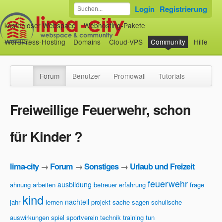
Login
Registrierung
kostenloser Webspace
Webhosting-Pakete
WordPress-Hosting
Domains
Cloud-VPS
Community
Hilfe
Forum
Benutzer
Promowall
Tutorials
Freiweillige Feuerwehr, schon
für Kinder ?
lima-city
→
Forum
→
Sonstiges
→
Urlaub und Freizeit
feuerwehr
ausbildung
ahnung
arbeiten
betreuer
erfahrung
frage
kind
nachteil
jahr
lernen
projekt
sache
sagen
schulische
auswirkungen
spiel
sportverein
technik
training
tun