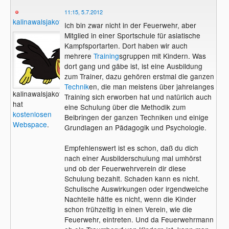
11:15, 5.7.2012
kalinawalsjakoff
Ich bin zwar nicht in der Feuerwehr, aber
Mitglied in einer Sportschule für asiatische
Kampfsportarten. Dort haben wir auch
mehrere
Training
sgruppen mit Kindern. Was
dort gang und gäbe ist, ist eine Ausbildung
zum Trainer, dazu gehören erstmal die ganzen
Technik
en, die man meistens über jahrelanges
kalinawalsjakoff
Training sich erworben hat und natürlich auch
hat
eine Schulung über die Methodik zum
kostenlosen
Beibringen der ganzen Techniken und einige
Webspace
.
Grundlagen an Pädagogik und Psychologie.
Empfehlenswert ist es schon, daß du dich
nach einer Ausbilderschulung mal umhörst
und ob der Feuerwehrverein dir diese
Schulung bezahlt. Schaden kann es nicht.
Schulische Auswirkungen oder irgendwelche
Nachteile hätte es nicht, wenn die Kinder
schon frühzeitig in einen Verein, wie die
Feuerwehr, eintreten. Und da Feuerwehrmann