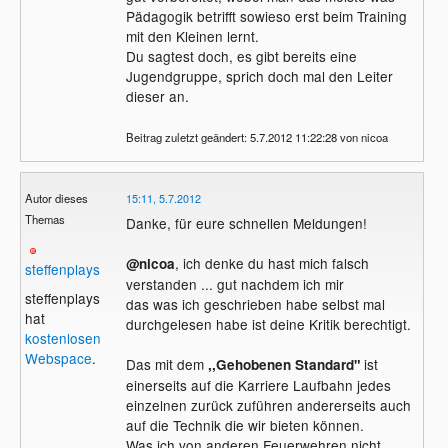
Pädagogik betrifft sowieso erst beim Training
mit den Kleinen lernt.
Du sagtest doch, es gibt bereits eine
Jugendgruppe, sprich doch mal den Leiter
dieser an.
Beitrag zuletzt geändert: 5.7.2012 11:22:28 von nicoa
Autor dieses
15:11, 5.7.2012
Themas
Danke, für eure schnellen Meldungen!
, ich denke du hast mich falsch
@nicoa
steffenplays
verstanden ... gut nachdem ich mir
steffenplays
das was ich geschrieben habe selbst mal
hat
durchgelesen habe ist deine Kritik berechtigt.
kostenlosen
Webspace
.
Das mit dem
ist
,,Gehobenen Standard"
einerseits auf die Karriere Laufbahn jedes
einzelnen zurück zuführen andererseits auch
auf die Technik die wir bieten können.
Was ich von anderen Feuerwehren nicht