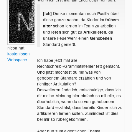
Denke momentan noch
ositiv über
[Ich]
P
diese ganze
ache, da Kinder im
s
frühem
schon lernen im Team zu arbeiten
alter
und
sich gut zu
, da
leren
Artikulieren
unsere Feuerwehr einen
Gehobenen
Standard genießt.
nicoa hat
kostenlosen
Webspace
.
Ich habe jetzt mal alle
Rechtschreib-/Grammatikfehler fett gemacht.
Und jetzt möchtest du mir was von
gehobenem Standard erzählen und von
richtiger Artikulation?
Desweiteren finde ich, entschuldige, dass ich
dir meine Meinung hier einfach so mitteile, es
überheblich, wenn du so von gehobenem
Standard erzählst, dass bereits Kinder sich zu
artikulieren lernen sollen. Zumindest ist dies
bei mir so rübergekommen.
Aber nun zum eigentlichen Thema: