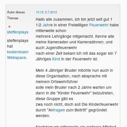
Autor dieses
10:15, 5.7.2012
Themas
Hallo alle zusammen, ich bin jetzt seit gut 1
1/2
Jahr
e in einer Freiwilligen
Feuerwehr
habe
mitlerweile schon
steffenplays
mehrere Lehrgänge mitgemacht. Kenne alle
steffenplays
meine Kameraden und Kameradinnen, und
hat
auch Jugendfeuerwehr
kostenlosen
nach einer Zeit bekam ich mit das sogar ein 7
Webspace
.
Jähriges
Kind
in der Feuerwehr ist.
Mein 4 Jähriger Bruder möchte nun auch in
diese Organisation, nach absprache mit
meinem Ortswehrführer
solle mein Bruder nach 2 Jahre warten um
dann in die "Kinder Feuerwehr" beizutreten,
diese Gruppe gibt es
zwa noch nicht, doch soll Die Kinderfeuerwehr
durch "An
frage
n zum Beitritt" gegründet
werden.
Nachdem wir mitlerweile ein weiteres Mitglied