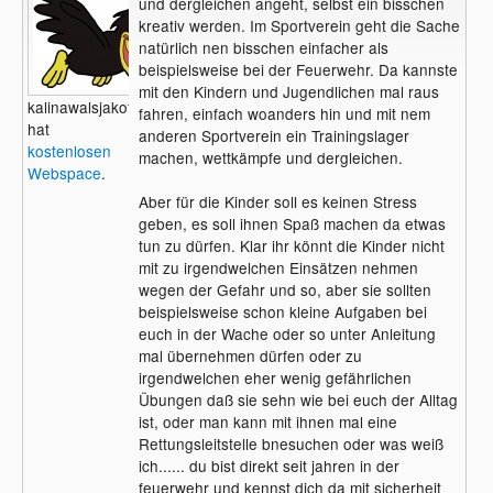
und dergleichen angeht, selbst ein bisschen
kreativ werden. Im Sportverein geht die Sache
natürlich nen bisschen einfacher als
beispielsweise bei der Feuerwehr. Da kannste
mit den Kindern und Jugendlichen mal raus
kalinawalsjakoff
fahren, einfach woanders hin und mit nem
hat
anderen Sportverein ein Trainingslager
kostenlosen
machen, wettkämpfe und dergleichen.
Webspace
.
Aber für die Kinder soll es keinen Stress
geben, es soll ihnen Spaß machen da etwas
tun zu dürfen. Klar ihr könnt die Kinder nicht
mit zu irgendwelchen Einsätzen nehmen
wegen der Gefahr und so, aber sie sollten
beispielsweise schon kleine Aufgaben bei
euch in der Wache oder so unter Anleitung
mal übernehmen dürfen oder zu
irgendwelchen eher wenig gefährlichen
Übungen daß sie sehn wie bei euch der Alltag
ist, oder man kann mit ihnen mal eine
Rettungsleitstelle bnesuchen oder was weiß
ich...... du bist direkt seit jahren in der
feuerwehr und kennst dich da mit sicherheit