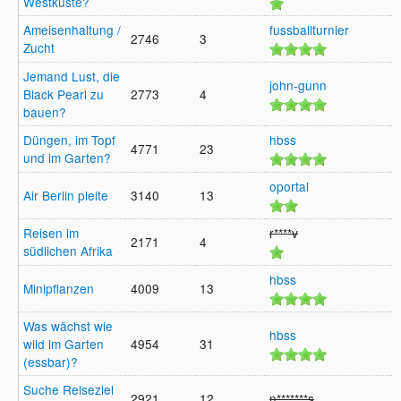
Westküste?
Ameisenhaltung /
fussballturnier
2746
3
Zucht
1
Jemand Lust, die
john-gunn
Black Pearl zu
2773
4
9
bauen?
Düngen, im Topf
hbss
4771
23
und im Garten?
1
oportal
Air Berlin pleite
3140
13
1
Reisen im
r****v
2171
4
südlichen Afrika
9
hbss
Minipflanzen
4009
13
9
Was wächst wie
hbss
wild im Garten
4954
31
1
(essbar)?
Suche Reiseziel
2921
12
n*******s