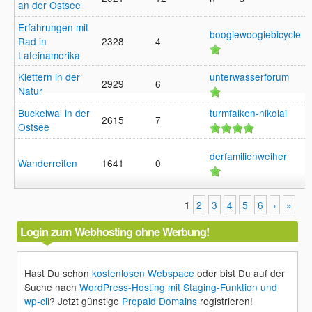
an der Ostsee
1
Erfahrungen mit
boogiewoogiebicycle
Rad in
2328
4
1
Lateinamerika
Klettern in der
unterwasserforum
2929
6
Natur
2
Buckelwal in der
turmfalken-nikolai
2615
7
Ostsee
1
derfamilienweiher
Wanderreiten
1641
0
1
1
2
3
4
5
6
›
»
Login zum Webhosting ohne Werbung!
Hast Du schon
kostenlosen Webspace
oder bist Du auf der
Suche nach
WordPress-Hosting mit Staging-Funktion und
wp-cli
? Jetzt günstige
Prepaid Domains
registrieren!