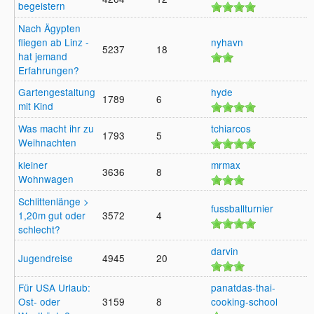
begeistern
1
Nach Ägypten
fliegen ab Linz -
nyhavn
5237
18
hat jemand
1
Erfahrungen?
Gartengestaltung
hyde
1789
6
mit Kind
1
Was macht ihr zu
tchiarcos
1793
5
Weihnachten
2
kleiner
mrmax
3636
8
Wohnwagen
1
Schlittenlänge >
fussballturnier
1,20m gut oder
3572
4
1
schlecht?
darvin
Jugendreise
4945
20
1
Für USA Urlaub:
panatdas-thai-
Ost- oder
3159
8
cooking-school
2