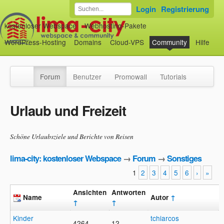
Login
Registrierung
kostenloser Webspace
Webhosting-Pakete
WordPress-Hosting
Domains
Cloud-VPS
Community
Hilfe
Forum
Benutzer
Promowall
Tutorials
Urlaub und Freizeit
Schöne Urlaubsziele und Berichte von Reisen
lima-city: kostenloser Webspace
→
Forum
→
Sonstiges
1
2
3
4
5
6
›
»
Ansichten
Antworten
Name
Autor
↑
↑
↑
Kinder
tchiarcos
4264
12