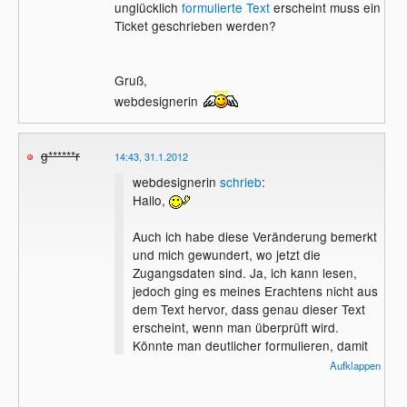
unglücklich
formulierte Text
erscheint muss ein
Ticket geschrieben werden?
Gruß,
webdesignerin
g******r
14:43, 31.1.2012
webdesignerin
schrieb
:
Hallo,
Auch ich habe diese Veränderung bemerkt
und mich gewundert, wo jetzt die
Zugangsdaten sind. Ja, ich kann lesen,
jedoch ging es meines Erachtens nicht aus
dem Text hervor, dass genau dieser Text
erscheint, wenn man überprüft wird.
Könnte man deutlicher formulieren, damit
man weiß, dass es keine allgemeine
Aufklappen
Information ist, sondern eine Aufforderung
zum Ticket schreiben. Ich hatte den Text