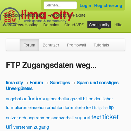
Login
Registrierung
kostenloser Webspace
Webhosting-Pakete
WordPress-Hosting
Domains
Cloud-VPS
Community
Hilfe
Forum
Benutzer
Promowall
Tutorials
FTP Zugangsdaten weg...
lima-city
→
Forum
→
Sonstiges
→
Spam und sonstiges
Unvergütetes
aufforderung
angebot
bearbeitungszeit
bitten
deutlicher
ftp
formulieren
einsehen
erachten
formulierte text
freigabe
ticket
text
support
nutzer
ordnung
rahmen
sachverhalt
url
zugang
verstehen