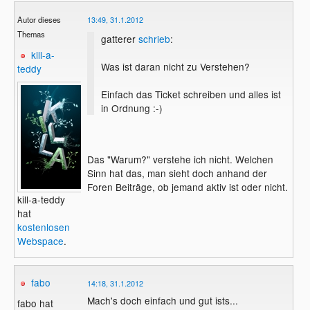
Autor dieses
13:49, 31.1.2012
Themas
gatterer
schrieb
:
kill-a-
Was ist daran nicht zu Verstehen?
teddy
Einfach das Ticket schreiben und alles ist
in Ordnung :-)
Das "Warum?" verstehe ich nicht. Welchen
Sinn hat das, man sieht doch anhand der
Foren Beiträge, ob jemand aktiv ist oder nicht.
kill-a-teddy
hat
kostenlosen
Webspace
.
fabo
14:18, 31.1.2012
Mach's doch einfach und gut ists...
fabo hat