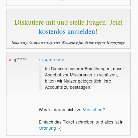
leider nicht sofort zur Verfügung. Das ist
aber kein Problem, du brauchst den
Zugang jetzt nur einmalig per
Support
-
Ticket freischalten lassen!
Diskutiere mit und stelle Fragen: Jetzt
Bitte beachte, dass die
Freigabe
manuell
kostenlos anmelden
!
erfolgt und die
Bearbeitungszeit
manchmal
ein paar Stunden dauert. Du bekommst
lima-city: Gratis werbefreier Webspace für deine eigene Homepage
automatisch eine Benachrichtigung, wenn
dein
Support-Ticket
beantwortet wurde.
Mehrfache Freischaltungsanfragen
g******r
13:24, 31.1.2012
verlangsamen die Bearbeitungszeit.
Im Rahmen unserer Bemühungen, unser
Angebot vor Missbrauch zu schützen,
bitten wir Nutzer gelegentlich, ihre
Accounts zu bestätigen.
Was ist daran nicht zu
Verstehen
?
Einfach das Ticket schreiben und alles ist in
Ordnung
:-)