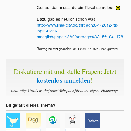
nämlich lediglich als Information über den
Genau, dan musst du ein Ticket schreiben
neuen Sachverhalt verstanden und nicht
als Aufforderung ala "Wenn Du Deine
Dazu gab es neulich schon was:
Zugangsdaten einsehen willst, schreibe ein
http://www.lima-city.de/thread/28-1-2012-ftp-
Supportticket". Nur damit ich das richtig
login-nicht-
verstehe: Wenn dieser besagte,
moeglich/page%3A0/perpage%3A15#1041178
unglücklich formulierte Text erscheint muss
ein Ticket geschrieben werden?
Beitrag zuletzt geändert: 31.1.2012 14:45:43 von gatterer
Gruß,
webdesignerin
Diskutiere mit und stelle Fragen: Jetzt
kostenlos anmelden
!
lima-city: Gratis werbefreier Webspace für deine eigene Homepage
Dir gefällt dieses Thema?