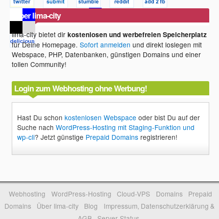
Über lima-city
lima-city bietet dir
kostenlosen und werbefreien Speicherplatz
für Deine Homepage.
Sofort anmelden
und direkt loslegen mit
Webspace, PHP, Datenbanken, günstigen Domains und einer
tollen Community!
Login zum Webhosting ohne Werbung!
Hast Du schon
kostenlosen Webspace
oder bist Du auf der
Suche nach
WordPress-Hosting mit Staging-Funktion und
wp-cli
? Jetzt günstige
Prepaid Domains
registrieren!
Webhosting
WordPress-Hosting
Cloud-VPS
Domains
Prepaid
Domains
Über lima-city
Blog
Impressum, Datenschutzerklärung &
AGB
Server-Status