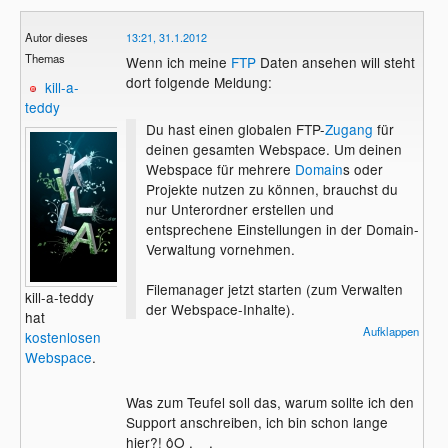
Autor dieses
13:21, 31.1.2012
Themas
Wenn ich meine
FTP
Daten ansehen will steht
dort folgende Meldung:
kill-a-
teddy
Du hast einen globalen FTP-
Zugang
für
deinen gesamten Webspace. Um deinen
Webspace für mehrere
Domain
s oder
Projekte nutzen zu können, brauchst du
nur Unterordner erstellen und
entsprechene Einstellungen in der Domain-
Verwaltung vornehmen.
Filemanager jetzt starten (zum Verwalten
kill-a-teddy
der Webspace-Inhalte).
hat
Aufklappen
kostenlosen
Im
Rahmen
unserer Bemühungen, unser
Webspace
.
Angebot
vor Missbrauch zu schützen,
bitten
wir
Nutzer
gelegentlich, ihre
Was zum Teufel soll das, warum sollte ich den
Accounts zu bestätigen. Deshalb steht dir
Support anschreiben, ich bin schon lange
der FTP-Zugang aus Sicherheitsgründen
hier?! ôO .__.