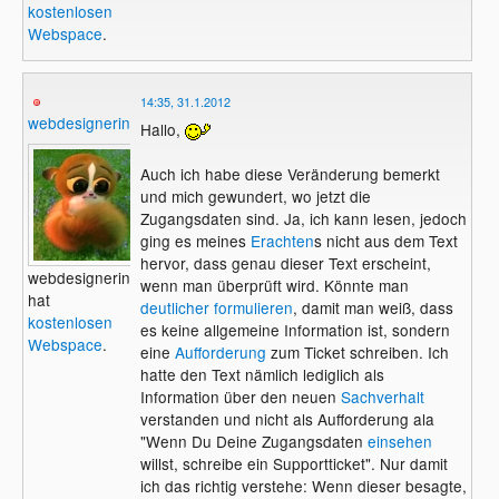
kostenlosen
Webspace
.
14:35, 31.1.2012
webdesignerin
Hallo,
Auch ich habe diese Veränderung bemerkt
und mich gewundert, wo jetzt die
Zugangsdaten sind. Ja, ich kann lesen, jedoch
ging es meines
Erachten
s nicht aus dem Text
hervor, dass genau dieser Text erscheint,
webdesignerin
wenn man überprüft wird. Könnte man
hat
deutlicher formulieren
, damit man weiß, dass
kostenlosen
es keine allgemeine Information ist, sondern
Webspace
.
eine
Aufforderung
zum Ticket schreiben. Ich
hatte den Text nämlich lediglich als
Information über den neuen
Sachverhalt
verstanden und nicht als Aufforderung ala
"Wenn Du Deine Zugangsdaten
einsehen
willst, schreibe ein Supportticket". Nur damit
ich das richtig verstehe: Wenn dieser besagte,