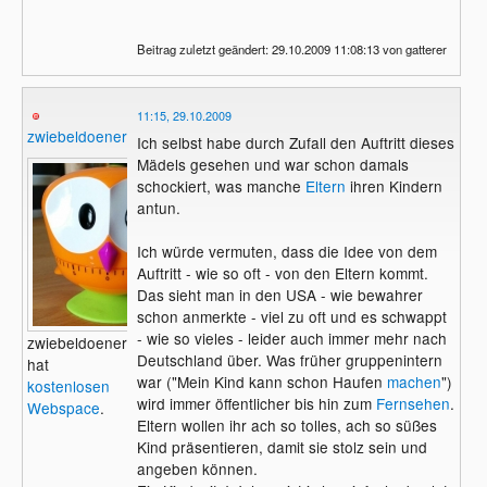
Beitrag zuletzt geändert: 29.10.2009 11:08:13 von gatterer
11:15, 29.10.2009
zwiebeldoener
Ich selbst habe durch Zufall den Auftritt dieses
Mädels gesehen und war schon damals
schockiert, was manche
Eltern
ihren Kindern
antun.
Ich würde vermuten, dass die Idee von dem
Auftritt - wie so oft - von den Eltern kommt.
Das sieht man in den USA - wie bewahrer
schon anmerkte - viel zu oft und es schwappt
- wie so vieles - leider auch immer mehr nach
zwiebeldoener
Deutschland über. Was früher gruppenintern
hat
war ("Mein Kind kann schon Haufen
machen
")
kostenlosen
wird immer öffentlicher bis hin zum
Fernsehen
.
Webspace
.
Eltern wollen ihr ach so tolles, ach so süßes
Kind präsentieren, damit sie stolz sein und
angeben können.