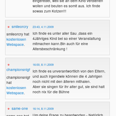
eingeredet, weil sie an dem Kind verdienen
wollen und beuten es somit aus. Ich finde
sowas zum Kotzen!!!
smileorcry
23:43, 4.11.2009
Ich finde es unter aller Sau ,dass ein
smileorcry hat
4Jähriges Kind bei so einer Veranstaltung
kostenlosen
mitmachen kann.Bin auch für eine
Webspace
.
Altersbeschränkung !
16:00, 8.11.2009
championsnight
Ich finde es unverantwortlich von den Eltern,
und auch irgendwie können die 4 Jahrigen
championsnight
noch nicht mit den älteren mithalen.
hat
Aber sie singen für ihr alter gut, sie sind halt
kostenlosen
noch nix für die Bühne
Webspace
.
same-one
16:14, 8.11.2009
Um deine Frage zu beantworten - Natürlich
same-one hat