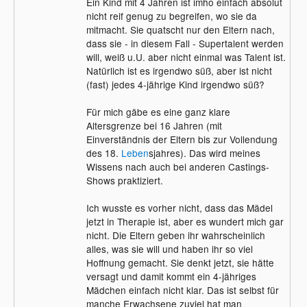
Ein Kind mit 4 Jahren ist imho einfach absolut
nicht reif genug zu begreifen, wo sie da
mitmacht. Sie quatscht nur den Eltern nach,
dass sie - in diesem Fall - Supertalent werden
will, weiß u.U. aber nicht einmal was Talent ist.
Natürlich ist es irgendwo süß, aber ist nicht
(fast) jedes 4-jährige Kind irgendwo süß?
Für mich gäbe es eine ganz klare
Altersgrenze bei 16 Jahren (mit
Einverständnis der Eltern bis zur Vollendung
des 18.
Leben
sjahres). Das wird meines
Wissens nach auch bei anderen Castings-
Shows praktiziert.
Ich wusste es vorher nicht, dass das Mädel
jetzt in Therapie ist, aber es wundert mich gar
nicht. Die Eltern geben ihr wahrscheinlich
alles, was sie will und haben ihr so viel
Hoffnung gemacht. Sie denkt jetzt, sie hätte
versagt und damit kommt ein 4-jähriges
Mädchen einfach nicht klar. Das ist selbst für
manche Erwachsene zuviel hat man