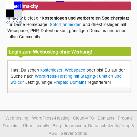
Über lima-city
lima-city bietet dir
kostenlosen und werbefreien Speicherplatz
für Deine Homepage.
Sofort anmelden
und direkt loslegen mit
Webspace, PHP, Datenbanken, günstigen Domains und einer
tollen Community!
Login zum Webhosting ohne Werbung!
Hast Du schon
kostenlosen Webspace
oder bist Du auf der
Suche nach
WordPress-Hosting mit Staging-Funktion und
wp-cli
? Jetzt günstige
Prepaid Domains
registrieren!
Webhosting
WordPress-Hosting
Cloud-VPS
Domains
Prepaid
Domains
Über lima-city
Blog
Impressum, Datenschutzerklärung &
AGB
Server-Status