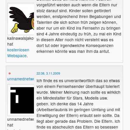
vorgeführt werden auch wenn die Eltern nur
stolz darauf sind. Kinder sollen gefördert
werden, enstprechend ihren Begabungen und
Talenten die sich schon früh zeigen können,
aber nur um ein Kind ins Fernsehn zu bringen
sind 4 Jahre eindeutig zu früh, zu mal ein Kind
kalinawalsjakoff
in diesem Alter noch nicht versteht was es
hat
dort tut oder irgendwelche Konsequenzen
kostenlosen
erkennen könnte was man ihm da antut.
Webspace
.
22:38, 3.11.2009
unnamednetwork
Ich finde es es unverantwortlich das so etwas
von einem Fernsehsender überhaupt toleriert
wurde. Meiner Meinung nach sollte es wirklich
ein Mindestalter für Stars, Modells usw.
geben. ich denke das 14 Jahre
(Arbeitserlaubnis im geringen Umfang und mit
Einwilligung der Eltern) erlaubt sein sollte. Da
unnamednetwork
liegt aber gerade das Problem. Die Eltern. Ich
hat
finde es abscheulich das Eltern so besessen