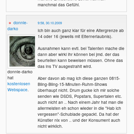
manchmal das Gefühl.
donnie-
9:58, 30.10.2009
darko
Ich bin auch ganz klar für eine Altergrenze ab
14 oder 16 (jeweils mit Elternerlaubnis).
Ausnahmen kann evtl. bei Talenten mache die
dann aber wirkl ihr können bei jmd. der das
beurteilen kann beweisen müssen. Ohne das
das ins TV ausgestrahlt wird.
donnie-darko
hat
Aber davon ab mag ich diese ganzen 0815-
kostenlosen
Bling-Bling-15-Minuten-Ruhm-Shows
Webspace
.
überhaupt nicht. Drum gucke ich mir solche
senden wie DSDS, Popstars, Supertalen etc.
auch nicht an .. Nach einem Jahr hat man die
allermeisten eh schon wieder in die "Hab ich
vergessen"-Schublade gepackt. Da hat der
Künstler nix von .. und der Konsument auch
nicht wirklich.