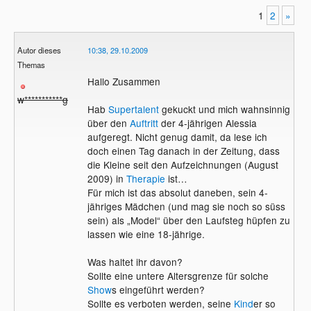
1
2
»
Autor dieses
10:38, 29.10.2009
Themas
Hallo Zusammen
w***********g
Hab
Supertalent
gekuckt und mich wahnsinnig
über den
Auftritt
der 4-jährigen Alessia
aufgeregt. Nicht genug damit, da lese ich
doch einen Tag danach in der Zeitung, dass
die Kleine seit den Aufzeichnungen (August
2009) in
Therapie
ist…
Für mich ist das absolut daneben, sein 4-
jähriges Mädchen (und mag sie noch so süss
sein) als „Model“ über den Laufsteg hüpfen zu
lassen wie eine 18-jährige.
Was haltet ihr davon?
Sollte eine untere Altersgrenze für solche
Show
s eingeführt werden?
Sollte es verboten werden, seine
Kind
er so