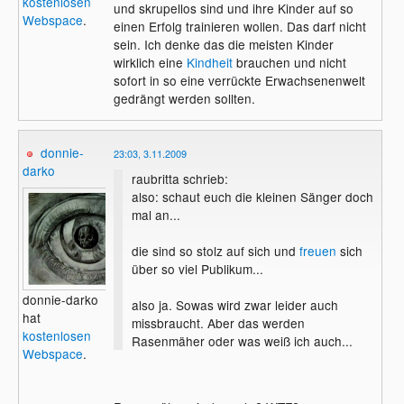
kostenlosen
und skrupellos sind und ihre Kinder auf so
Webspace
.
einen Erfolg trainieren wollen. Das darf nicht
sein. Ich denke das die meisten Kinder
wirklich eine
Kindheit
brauchen und nicht
sofort in so eine verrückte Erwachsenenwelt
gedrängt werden sollten.
donnie-
23:03, 3.11.2009
darko
raubritta schrieb:
also: schaut euch die kleinen Sänger doch
mal an...
die sind so stolz auf sich und
freuen
sich
über so viel Publikum...
donnie-darko
also ja. Sowas wird zwar leider auch
hat
missbraucht. Aber das werden
kostenlosen
Rasenmäher oder was weiß ich auch...
Webspace
.