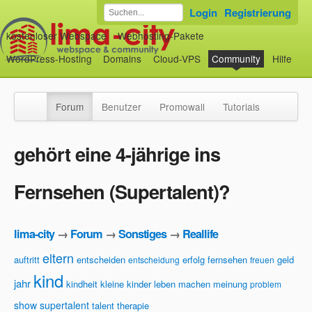
Login
Registrierung
kostenloser Webspace
Webhosting-Pakete
WordPress-Hosting
Domains
Cloud-VPS
Community
Hilfe
Forum
Benutzer
Promowall
Tutorials
gehört eine 4-jährige ins
Fernsehen (Supertalent)?
lima-city
→
Forum
→
Sonstiges
→
Reallife
eltern
auftritt
entscheiden
erfolg
fernsehen
geld
entscheidung
freuen
kind
jahr
kindheit
kleine kinder
leben
machen
meinung
problem
show
supertalent
talent
therapie