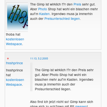
The Gimp ist wirklich f?r den
Preis
sehr gut.
Aber
Photo
Shop hat wohl ein bisschen mehr
auf'm
Kasten
. Irgendwo muss ja immerhin
auch der
Preisunterschied
liegen
.
thoba hat
kostenlosen
Webspace
.
11:13, 5.2.2005
freshprince
The Gimp ist wirklich f?r den Preis sehr
freshprince
gut. Aber Photo Shop hat wohl ein
hat
bisschen mehr auf'm Kasten. Irgendwo
kostenlosen
muss ja immerhin auch der
Webspace
.
Preisunterschied liegen.
Also find ich jetzt nicht so! Gimp kann sich
ohne sich zu sch?men mit PS
messen
!