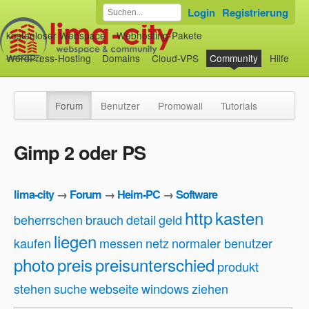
Login
Registrierung
kostenloser Webspace
Webhosting-Pakete
WordPress-Hosting
Domains
Cloud-VPS
Community
Hilfe
Forum
Benutzer
Promowall
Tutorials
Gimp 2 oder PS
lima-city
→
Forum
→
Heim-PC
→
Software
http
kasten
beherrschen
brauch
detail
geld
liegen
kaufen
messen
netz
normaler benutzer
photo
preis
preisunterschied
produkt
stehen
suche
webseite
windows
ziehen