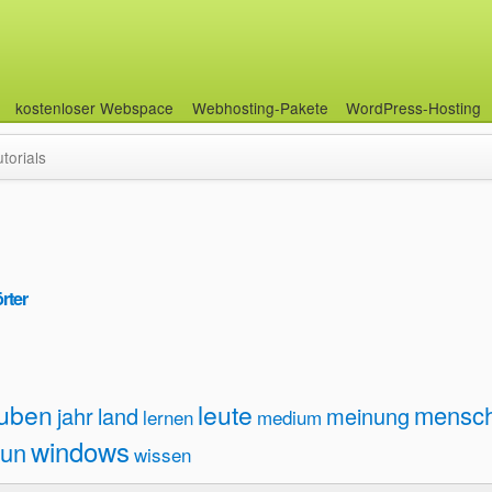
kostenloser Webspace
Webhosting-Pakete
WordPress-Hosting
utorials
rter
auben
leute
mensc
jahr
land
meinung
lernen
medium
windows
tun
wissen