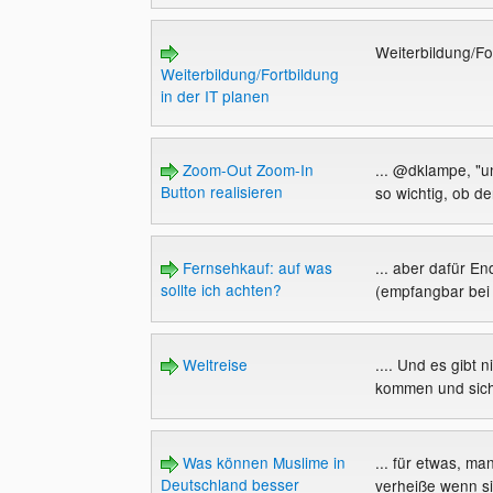
Weiterbildung/Fo
Weiterbildung/Fortbildung
in der IT planen
Zoom-Out Zoom-In
... @dklampe, "u
Button realisieren
so wichtig, ob der
Fernsehkauf: auf was
... aber dafür En
sollte ich achten?
(empfangbar bei 
Weltreise
.... Und es gibt 
kommen und sich
Was können Muslime in
... für etwas, ma
Deutschland besser
verheiße wenn si