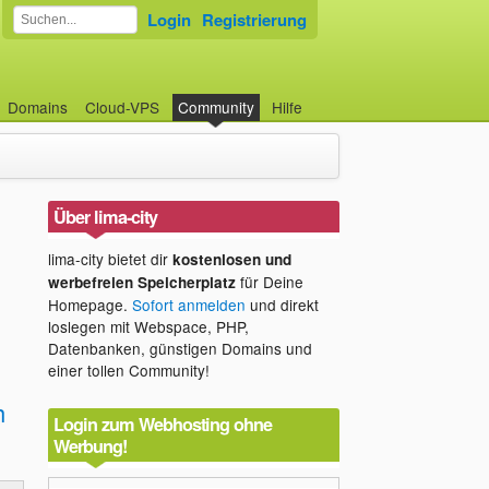
Login
Registrierung
Domains
Cloud-VPS
Community
Hilfe
Über lima-city
lima-city bietet dir
kostenlosen und
für Deine
werbefreien Speicherplatz
Homepage.
Sofort anmelden
und direkt
loslegen mit Webspace, PHP,
Datenbanken, günstigen Domains und
einer tollen Community!
h
Login zum Webhosting ohne
Werbung!