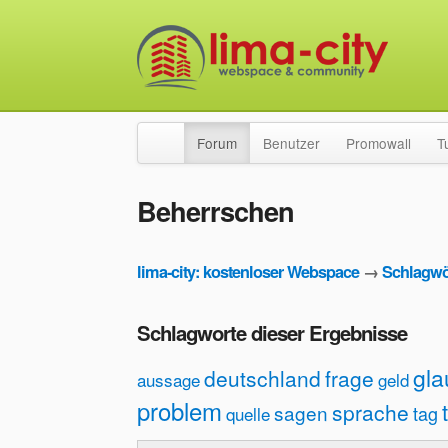
Forum
Benutzer
Promowall
T
Beherrschen
lima-city: kostenloser Webspace
→
Schlagwö
Schlagworte dieser Ergebnisse
gl
deutschland
frage
aussage
geld
problem
sprache
sagen
tag
quelle