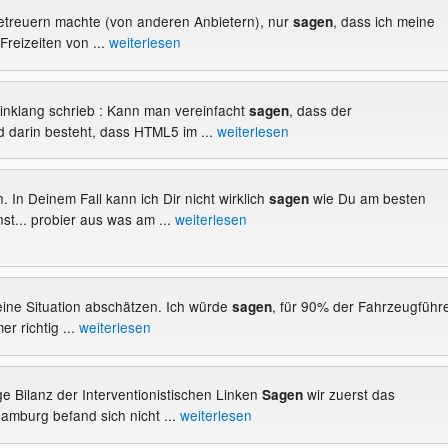
Betreuern machte (von anderen Anbietern), nur
, dass ich meine
sagen
Freizeiten von ...
weiterlesen
einklang schrieb : Kann man vereinfacht
, dass der
sagen
 darin besteht, dass HTML5 im ...
weiterlesen
. In Deinem Fall kann ich Dir nicht wirklich
wie Du am besten
sagen
st... probier aus was am ...
weiterlesen
 eine Situation abschätzen. Ich würde
, für 90% der Fahrzeugführ
sagen
er richtig ...
weiterlesen
fige Bilanz der Interventionistischen Linken
wir zuerst das
Sagen
Hamburg befand sich nicht ...
weiterlesen