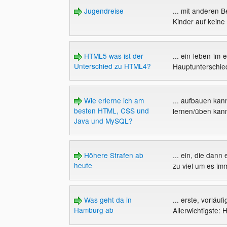
Jugendreise
... mit anderen 
Kinder auf keine 
HTML5 was ist der
... ein-leben-im-
Unterschied zu HTML4?
Hauptunterschied
Wie erlerne ich am
... aufbauen kann
besten HTML, CSS und
lernen/üben kann
Java und MySQL?
Höhere Strafen ab
... ein, die dann
heute
zu viel um es imm
Was geht da in
... erste, vorläu
Hamburg ab
Allerwichtigste: 