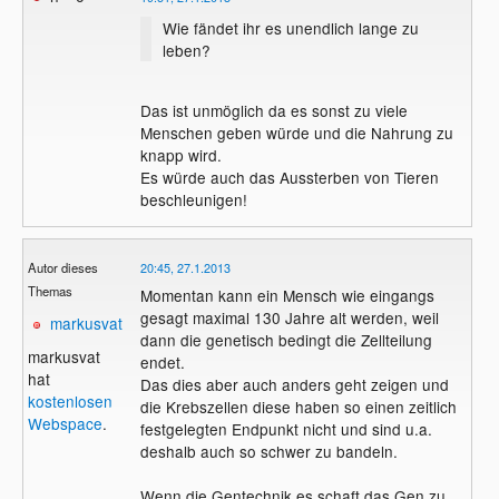
Wie fändet ihr es unendlich lange zu
leben?
Das ist unmöglich da es sonst zu viele
Menschen geben würde und die Nahrung zu
knapp wird.
Es würde auch das Aussterben von Tieren
beschleunigen!
Autor dieses
20:45, 27.1.2013
Themas
Momentan kann ein Mensch wie eingangs
gesagt maximal 130 Jahre alt werden, weil
markusvat
dann die genetisch bedingt die Zellteilung
markusvat
endet.
hat
Das dies aber auch anders geht zeigen und
kostenlosen
die Krebszellen diese haben so einen zeitlich
Webspace
.
festgelegten Endpunkt nicht und sind u.a.
deshalb auch so schwer zu bandeln.
Wenn die Gentechnik es schaft das Gen zu