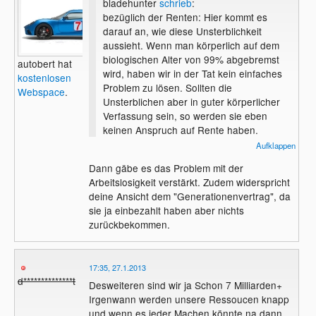
bladehunter
schrieb
:
bezüglich der Renten: Hier kommt es
darauf an, wie diese Unsterblichkeit
aussieht. Wenn man körperlich auf dem
biologischen Alter von 99% abgebremst
autobert hat
wird, haben wir in der Tat kein einfaches
kostenlosen
Problem zu lösen. Sollten die
Webspace
.
Unsterblichen aber in guter körperlicher
Verfassung sein, so werden sie eben
keinen Anspruch auf Rente haben.
Schließlich ist Rente genau für diesen
Aufklappen
Zweck da: Um die Leute, die sich nicht
Dann gäbe es das Problem mit der
mehr selbst finanziell versorgen können,
Arbeitslosigkeit verstärkt. Zudem widerspricht
zu versorgen.
deine Ansicht dem "Generationenvertrag", da
sie ja einbezahlt haben aber nichts
zurückbekommen.
17:35, 27.1.2013
d**************t
Desweiteren sind wir ja Schon 7 Milliarden+
Irgenwann werden unsere Ressoucen knapp
und wenn es jeder Machen könnte na dann