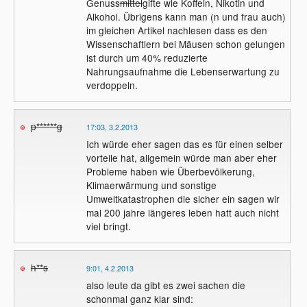
Genuss
mittel
gifte wie Koffein, Nikotin und
wieder aufgebaut werden. Gelänge es
Alkohol. Übrigens kann man (n und frau auch)
nun, Telomere in allen Zellen zu
im gleichen Artikel nachlesen dass es den
verlängern, könnte der Zelltod sehr lange
Wissenschaftlern bei Mäusen schon gelungen
aufgeschoben werden.
ist durch um 40% reduzierte
Nahrungsaufnahme die Lebenserwartung zu
verdoppeln.
p******g
17:03, 3.2.2013
Ich würde eher sagen das es für einen selber
vorteile hat, allgemein würde man aber eher
Probleme haben wie Überbevölkerung,
Klimaerwärmung und sonstige
Umweltkatastrophen die sicher ein sagen wir
mal 200 jahre längeres leben hatt auch nicht
viel bringt.
h**s
9:01, 4.2.2013
also leute da gibt es zwei sachen die
schonmal ganz klar sind: