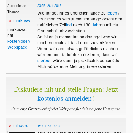
Autor dieses
23:53, 26.1.2013
Themas
Wie fändet ihr es unendlich lange zu
leben
?
Ich meine es wird ja momentan geforscht den
markusvat
natürlichen Zell
tod
nach 130
Jahr
en mittels
markusvat
Gentechnik abzuschaffen.
hat
So ist es ja momentan so das egal was wir
kostenlosen
machen maximal das Leben zu verkürzen.
Webspace
.
Wenn wir dann etwas gefährliches machen
würden und dadurch zu riskieren, dass wir
sterben
wäre dann ja praktisch lebensmüde.
Mich würde eure Meinung interessieren.
Diskutiere mit und stelle Fragen: Jetzt
kostenlos anmelden
!
lima-city: Gratis werbefreier Webspace für deine eigene Homepage
mineore
1:11, 27.1.2013
Also ich bin mir unschlüssig. Ich meine, wenn