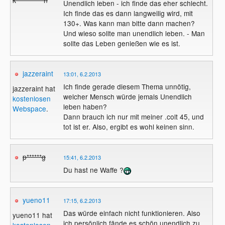
Unendlich leben - ich finde das eher schlecht.
Ich finde das es dann langweilig wird, mit
130+. Was kann man bitte dann machen?
Und wieso sollte man unendlich leben. - Man
sollte das Leben genießen wie es ist.
jazzeraint
13:01, 6.2.2013
Ich finde gerade diesem Thema unnötig,
jazzeraint hat
welcher Mensch würde jemals Unendlich
kostenlosen
leben haben?
Webspace
.
Dann brauch ich nur mit meiner .colt 45, und
tot ist er. Also, ergibt es wohl keinen sinn.
p******g
15:41, 6.2.2013
Du hast ne Waffe ?
yueno11
17:15, 6.2.2013
Das würde einfach nicht funktionieren. Also
yueno11 hat
ich persönlich fände es schön unendlich zu
kostenlosen