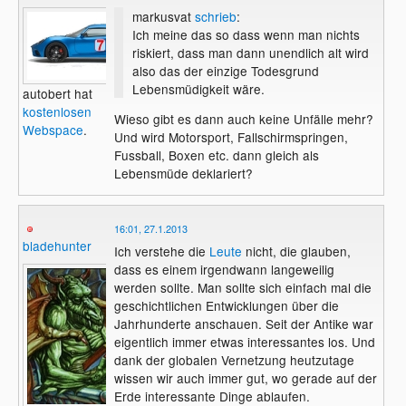
markusvat
schrieb
:
Ich meine das so dass wenn man nichts
riskiert, dass man dann unendlich alt wird
also das der einzige Todesgrund
Lebensmüdigkeit wäre.
autobert hat
kostenlosen
Wieso gibt es dann auch keine Unfälle mehr?
Webspace
.
Und wird Motorsport, Fallschirmspringen,
Fussball, Boxen etc. dann gleich als
Lebensmüde deklariert?
16:01, 27.1.2013
bladehunter
Ich verstehe die
Leute
nicht, die glauben,
dass es einem irgendwann langeweilig
werden sollte. Man sollte sich einfach mal die
geschichtlichen Entwicklungen über die
Jahrhunderte anschauen. Seit der Antike war
eigentlich immer etwas interessantes los. Und
dank der globalen Vernetzung heutzutage
wissen wir auch immer gut, wo gerade auf der
Erde interessante Dinge ablaufen.