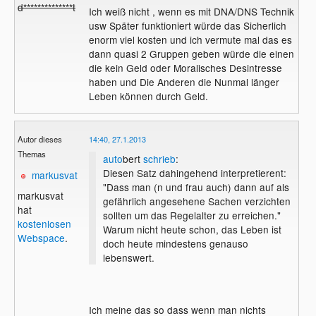
d**************t
Ich weiß nicht , wenn es mit DNA/DNS Technik
usw Später funktioniert würde das Sicherlich
enorm viel kosten und ich vermute mal das es
dann quasi 2 Gruppen geben würde die einen
die kein Geld oder Moralisches Desintresse
haben und Die Anderen die Nunmal länger
Leben können durch Geld.
Autor dieses
14:40, 27.1.2013
Themas
auto
bert
schrieb
:
Diesen Satz dahingehend interpretierent:
markusvat
"Dass man (n und frau auch) dann auf als
markusvat
gefährlich angesehene Sachen verzichten
hat
sollten um das Regelalter zu erreichen."
kostenlosen
Warum nicht heute schon, das Leben ist
Webspace
.
doch heute mindestens genauso
lebenswert.
Ich meine das so dass wenn man nichts