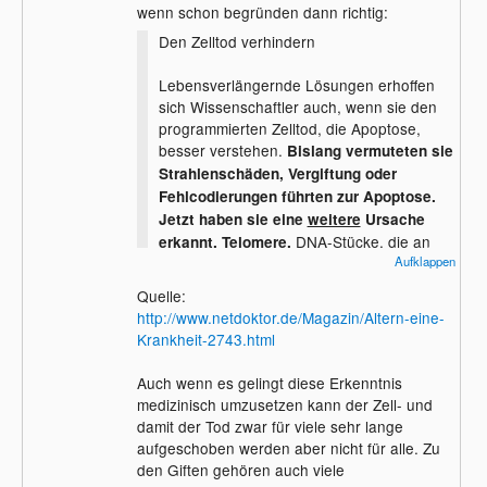
wenn schon begründen dann richtig:
zu finden welches diese maximale Anzahl
an Teilung regelt und dieses so verändert
Den Zelltod verhindern
das es unendlich wieder Teilung gibt ( wie
bei Embryonen ) dann könnte ein Mensch
Lebensverlängernde Lösungen erhoffen
sehr sehr sehr alt werden.
sich Wissenschaftler auch, wenn sie den
programmierten Zelltod, die Apoptose,
So viel zu Biologischen Seite.
besser verstehen.
Bislang vermuteten sie
Strahlenschäden, Vergiftung oder
Fehlcodierungen führten zur Apoptose.
Jetzt haben sie eine
weitere
Ursache
DNA-Stücke, die an
erkannt. Telomere,
Aufklappen
den Enden der Chromosomen sitzen und
keine Erbinformation enthalten, verkürzen
Quelle:
sich bei jeder Zellteilung. Das ist anfangs
http://www.netdoktor.de/Magazin/Altern-eine-
nicht weiter tragisch, da das Telomer keine
Krankheit-2743.html
Erbinformationen enthält. Sind aber alle
Telomere aufgebraucht, werden die
Auch wenn es gelingt diese Erkenntnis
Chromosomen selbst angegriffen und mit
medizinisch umzusetzen kann der Zell- und
jeder weiteren Zellteilung gehen Gene
damit der Tod zwar für viele sehr lange
verloren. In Krebs- und Geschlechtszellen
aufgeschoben werden aber nicht für alle. Zu
wurde beobachtet, dass
mit Hilfe des
den Giften gehören auch viele
Enzyms Telomerase verkürzte Telomere