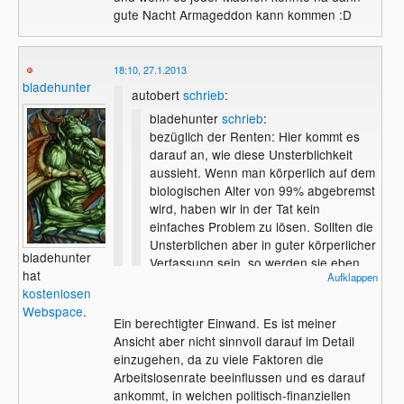
gute Nacht Armageddon kann kommen :D
18:10, 27.1.2013
bladehunter
autobert
schrieb
:
bladehunter
schrieb
:
bezüglich der Renten: Hier kommt es
darauf an, wie diese Unsterblichkeit
aussieht. Wenn man körperlich auf dem
biologischen Alter von 99% abgebremst
wird, haben wir in der Tat kein
einfaches Problem zu lösen. Sollten die
Unsterblichen aber in guter körperlicher
bladehunter
Verfassung sein, so werden sie eben
hat
Aufklappen
keinen Anspruch auf Rente haben.
kostenlosen
Schließlich ist Rente genau für diesen
Dann gäbe es das Problem mit der
Webspace
.
Zweck da: Um die Leute, die sich nicht
Ein berechtigter Einwand. Es ist meiner
Arbeitslosigkeit verstärkt. Zudem
mehr selbst finanziell versorgen
Ansicht aber nicht sinnvoll darauf im Detail
widerspricht deine Ansicht dem
können, zu versorgen.
einzugehen, da zu viele Faktoren die
"Generationenvertrag", da sie ja einbezahlt
Arbeitslosenrate beeinflussen und es darauf
haben aber nichts zurückbekommen.
ankommt, in welchen politisch-finanziellen