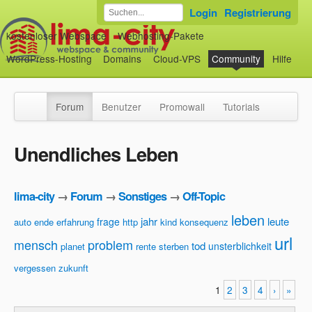
Login
Registrierung
kostenloser Webspace
Webhosting-Pakete
WordPress-Hosting
Domains
Cloud-VPS
Community
Hilfe
Forum
Benutzer
Promowall
Tutorials
Unendliches Leben
lima-city
→
Forum
→
Sonstiges
→
Off-Topic
leben
jahr
leute
frage
auto
ende
erfahrung
http
kind
konsequenz
url
mensch
problem
tod
unsterblichkeit
planet
rente
sterben
vergessen
zukunft
1
2
3
4
›
»