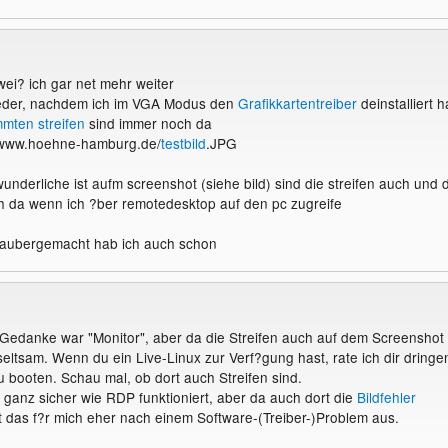
wei? ich gar net mehr weiter
wieder, nachdem ich im VGA Modus den
Grafikkartentreiber
deinstalliert 
mten streifen
sind immer noch da
://www.hoehne-hamburg.de/
testbild
.JPG
nderliche ist aufm screenshot (siehe bild) sind die streifen auch und d
ch da wenn ich ?ber remotedesktop auf den pc zugreife
aubergemacht hab ich auch schon
 Gedanke war "Monitor", aber da die Streifen auch auf dem Screenshot
 seltsam. Wenn du ein Live-Linux zur Verf?gung hast, rate ich dir dringe
u booten. Schau mal, ob dort auch Streifen sind.
ht ganz sicher wie RDP funktioniert, aber da auch dort die
Bildfehler
t das f?r mich eher nach einem Software-(Treiber-)Problem aus.