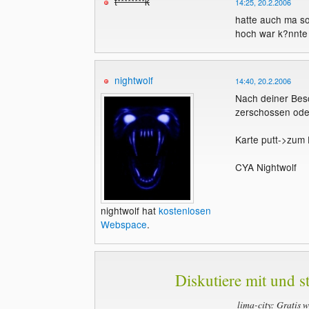
t********k
14:25, 20.2.2006
hatte auch ma so
hoch war k?nnte d
nightwolf
14:40, 20.2.2006
Nach deiner Bes
zerschossen oder
Karte putt->zum 
CYA Nightwolf
nightwolf hat
kostenlosen
Webspace
.
Diskutiere mit und st
lima-city: Gratis 