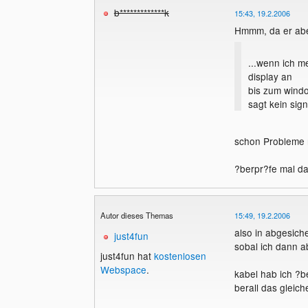
b*************k
15:43, 19.2.2006
Hmmm, da er aber
...wenn ich m
display an
bis zum windo
sagt kein signa
schon Probleme mi
?berpr?fe mal das
Autor dieses Themas
15:49, 19.2.2006
also in abgesich
just4fun
sobal ich dann ab
just4fun hat
kostenlosen
Webspace
.
kabel hab ich ?b
berall das gleich