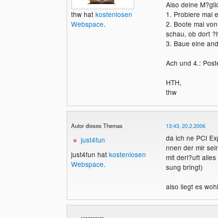
Also deine M?gl
1. Probiere mal e
thw hat
kostenlosen
2. Boote mal von
Webspace
.
schau, ob dort ?h
3. Baue eine and
Ach und 4.: Pos
HTH,
thw
Autor dieses Themas
13:43, 20.2.2006
da ich ne PCI Ex
just4fun
nnen der mir sei
just4fun hat
kostenlosen
mit derl?uft all
Webspace
.
sung bringt)
also liegt es woh