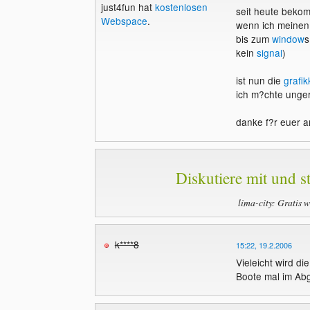
just4fun hat
kostenlosen
seit heute bekom
Webspace
.
wenn ich meinen
bis zum
window
s
kein
signal
)
ist nun die
grafik
ich m?chte unger
danke f?r euer a
Diskutiere mit und st
lima-city: Gratis 
k****8
15:22, 19.2.2006
Vieleicht wird di
Boote mal im Ab