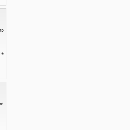
hab
ie
nd