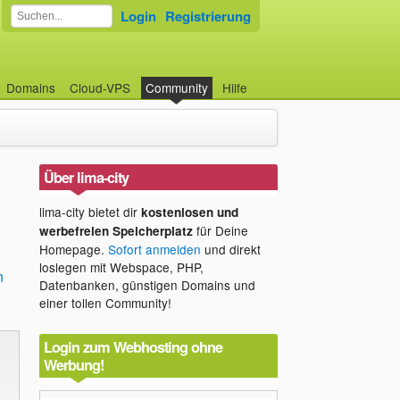
Login
Registrierung
Domains
Cloud-VPS
Community
Hilfe
Über lima-city
lima-city bietet dir
kostenlosen und
für Deine
werbefreien Speicherplatz
Homepage.
Sofort anmelden
und direkt
loslegen mit Webspace, PHP,
n
Datenbanken, günstigen Domains und
einer tollen Community!
Login zum Webhosting ohne
Werbung!