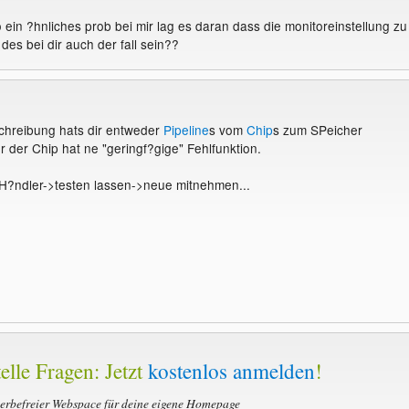
 ein ?hnliches prob bei mir lag es daran dass die monitoreinstellung zu
es bei dir auch der fall sein??
chreibung hats dir entweder
Pipeline
s vom
Chip
s zum SPeicher
 der Chip hat ne "geringf?gige" Fehlfunktion.
H?ndler->testen lassen->neue mitnehmen...
elle Fragen: Jetzt
kostenlos anmelden
!
werbefreier Webspace für deine eigene Homepage