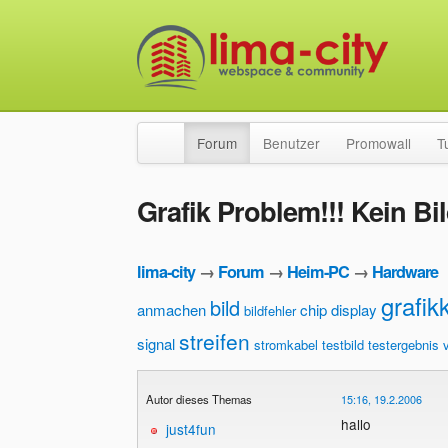
Forum
Benutzer
Promowall
T
Grafik Problem!!! Kein Bi
lima-city
→
Forum
→
Heim-PC
→
Hardware
grafik
bild
anmachen
chip
display
bildfehler
streifen
signal
stromkabel
testbild
testergebnis
Autor dieses Themas
15:16, 19.2.2006
hallo
just4fun