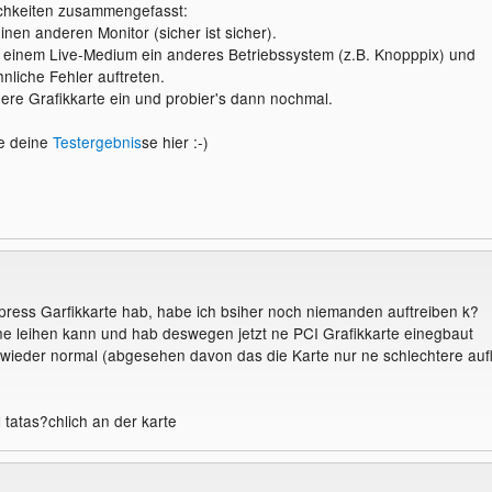
ichkeiten zusammengefasst:
inen anderen Monitor (sicher ist sicher).
 einem Live-Medium ein anderes Betriebssystem (z.B. Knopppix) und
nliche Fehler auftreten.
ere Grafikkarte ein und probier's dann nochmal.
te deine
Testergebnis
se hier :-)
press Garfikkarte hab, habe ich bsiher noch niemanden auftreiben k?
ne leihen kann und hab deswegen jetzt ne PCI Grafikkarte einegbaut
es wieder normal (abgesehen davon das die Karte nur ne schlechtere auf
l tatas?chlich an der karte