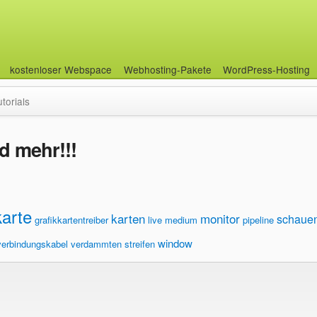
kostenloser Webspace
Webhosting-Pakete
WordPress-Hosting
utorials
ld mehr!!!
karte
karten
monitor
schaue
grafikkartentreiber
live medium
pipeline
window
verbindungskabel
verdammten streifen