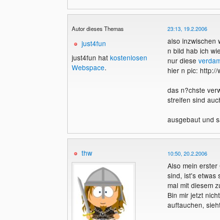
Autor dieses Themas
23:13, 19.2.2006
also inzwischen 
just4fun
n bild hab ich 
just4fun hat
kostenlosen
nur diese
verdam
Webspace
.
hier n pic: http
das n?chste verwu
streifen sind au
ausgebaut und s
thw
10:50, 20.2.2006
Also mein erster
sind, ist's etwas
mal mit diesem z
Bin mir jetzt nic
auftauchen, sieh