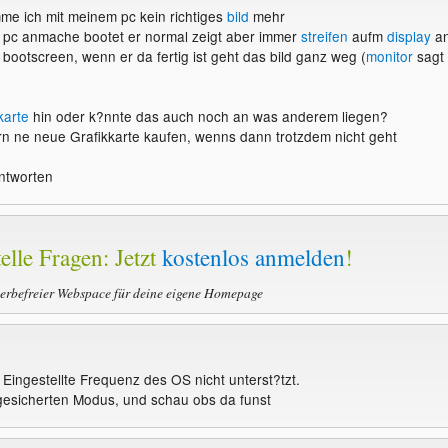
me ich mit meinem pc kein richtiges
bild
mehr
 pc anmache bootet er normal zeigt aber immer
streifen
aufm
display
a
 bootscreen, wenn er da fertig ist geht das bild ganz weg (
monitor
sagt
karte
hin oder k?nnte das auch noch an was anderem liegen?
n ne neue Grafikkarte kaufen, wenns dann trotzdem nicht geht
ntworten
elle Fragen: Jetzt
kostenlos anmelden
!
werbefreier Webspace für deine eigene Homepage
e Eingestellte Frequenz des OS nicht unterst?tzt.
gesicherten Modus, und schau obs da funst