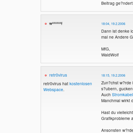
Beitrag ge?ndert
w******f
18:04, 19.2.2006
Dann ist denke i
mal ne Andere G
MfG,
WaldWolf
retr0virus
18:15, 19.2.2006
Zun?chst w?rde i
retr0virus hat
kostenlosen
s?ubern, gucken 
Webspace
.
Auch
Stromkabel
Manchmal wirkt d
Hast du vielleic
Grafikprobleme 
Ansonsten w?rde 