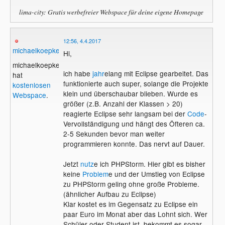
lima-city: Gratis werbefreier Webspace für deine eigene Homepage
12:56, 4.4.2017
michaelkoepke
Hi,
michaelkoepke
ich habe
jahr
elang mit Eclipse gearbeitet. Das
hat
funktionierte auch super, solange die Projekte
kostenlosen
klein und überschaubar blieben. Wurde es
Webspace
.
größer (z.B. Anzahl der Klassen > 20)
reagierte Eclipse sehr langsam bei der
Code
-
Vervollständigung und hängt des Öfteren ca.
2-5 Sekunden bevor man weiter
programmieren konnte. Das nervt auf Dauer.
Jetzt
nutz
e ich PHPStorm. Hier gibt es bisher
keine
Problem
e und der Umstieg von Eclipse
zu PHPStorm geling ohne große Probleme.
(ähnlicher Aufbau zu Eclipse)
Klar kostet es im Gegensatz zu Eclipse ein
paar Euro im Monat aber das Lohnt sich. Wer
Schüler oder Student ist, bekommt es sogar