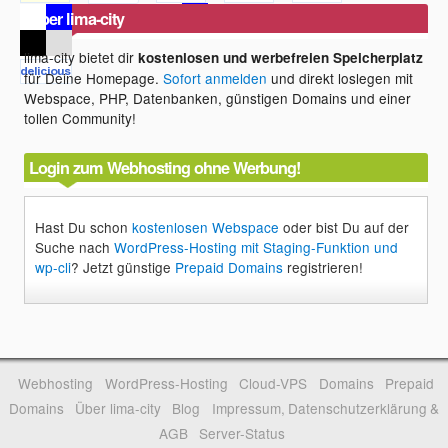
Über lima-city
lima-city bietet dir
kostenlosen und werbefreien Speicherplatz
für Deine Homepage.
Sofort anmelden
und direkt loslegen mit
Webspace, PHP, Datenbanken, günstigen Domains und einer
tollen Community!
Login zum Webhosting ohne Werbung!
Hast Du schon
kostenlosen Webspace
oder bist Du auf der
Suche nach
WordPress-Hosting mit Staging-Funktion und
wp-cli
? Jetzt günstige
Prepaid Domains
registrieren!
Webhosting
WordPress-Hosting
Cloud-VPS
Domains
Prepaid
Domains
Über lima-city
Blog
Impressum, Datenschutzerklärung &
AGB
Server-Status