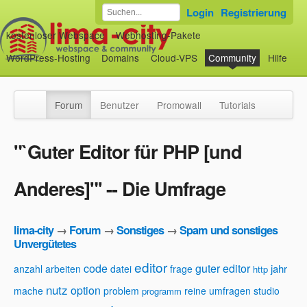
Login
Registrierung
kostenloser Webspace
Webhosting-Pakete
WordPress-Hosting
Domains
Cloud-VPS
Community
Hilfe
Forum
Benutzer
Promowall
Tutorials
"`Guter Editor für PHP [und
Anderes]"' -- Die Umfrage
lima-city
→
Forum
→
Sonstiges
→
Spam und sonstiges
Unvergütetes
editor
code
guter editor
jahr
anzahl
arbeiten
datei
frage
http
nutz
option
mache
problem
reine umfragen
studio
programm