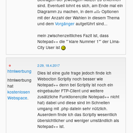
sind. Eventuell lohnt es sich, am Ende mal ein
Diagramm zu machen, in dem
Optionen
alle
mit der Anzahl der Wahlen in diesem Thema
und dem
Vorgänger
aufgeführt sind...
mein zwischenzeitliches Fazit ist, dass
Notepad++ die "`klare Nummer 1"' der Lima-
City User ist
2:29, 18.4.2017
htmlwerbung
Dies ist eine gute frage jedoch finde ich
Webocton Scriptly noch besser wie
htmlwerbung
Notepad++ denn bei Scriptly ist noch ein
hat
eingebauter FTP-Client und weitere
kostenlosen
zusätzliche Funktionen(die Notepad++ nicht
Webspace
.
hat) dabei und diese sind im Schnellen
umgang mit .php datein sehr nützlich.
Auserdem finde ich das Scriptly wesentlich
übersichtlicher und weniger umständlich als
Notepad++ ist.