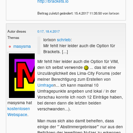
http://brackets.io
Beitrag zuletzt geändert: 15.4.2017 11:35:50 von lorixon
Autor dieses
0:17, 18.4.2017
Themas
lorixon
schrieb
:
Mir fehlt hier leider auch die Option für
masysma
Brackets. [...]
Mir fehlt hier leider auch die Option für VIM,
den ich selbst verwende
... das ist eine
Unzulänglichkeit des Lima-City Forums (oder
meiner Berechtigung zum Erstellen von
Umfrage
n... ich kann maximal 10
Umfragepunkte angeben und lokal / in der
Vorschau konnte ich noch 12 Einträge haben,
masysma hat
bei denen dann die letzten beiden
kostenlosen
verschwanden...).
Webspace
.
Man muss sich also damit behelfen, dass
einige der "`Abstimmergebnisse"' nur aus den
Beiträgen der jeweiligen Nutzer zu erkennen