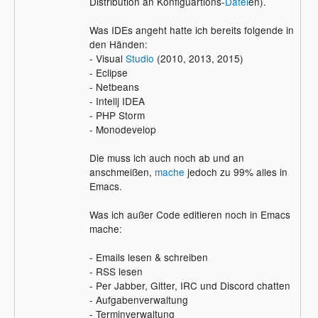
Distribution an Konfiguartions-
Datei
en).
Was IDEs angeht hatte ich bereits folgende in
den Händen:
- Visual
Studio
(2010, 2013, 2015)
- Eclipse
- Netbeans
- Intellj IDEA
- PHP Storm
- Monodevelop
Die muss ich auch noch ab und an
anschmeißen,
mache
jedoch zu 99% alles in
Emacs.
Was ich außer Code editieren noch in Emacs
mache:
- Emails lesen & schreiben
- RSS lesen
- Per Jabber, Gitter, IRC und Discord chatten
- Aufgabenverwaltung
- Terminverwaltung