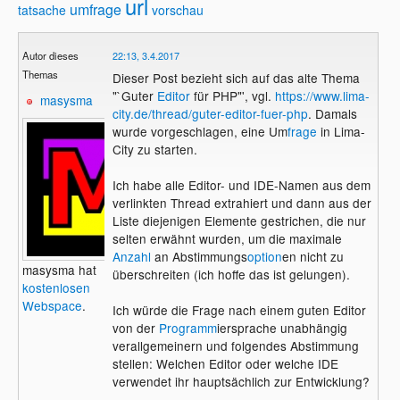
url
umfrage
tatsache
vorschau
Autor dieses
22:13, 3.4.2017
Themas
Dieser Post bezieht sich auf das alte Thema
"`Guter
Editor
für PHP"', vgl.
https://www.lima-
masysma
city.de/thread/guter-editor-fuer-php
. Damals
wurde vorgeschlagen, eine Um
frage
in Lima-
City zu starten.
Ich habe alle Editor- und IDE-Namen aus dem
verlinkten Thread extrahiert und dann aus der
Liste diejenigen Elemente gestrichen, die nur
selten erwähnt wurden, um die maximale
Anzahl
an Abstimmungs
option
en nicht zu
masysma hat
überschreiten (ich hoffe das ist gelungen).
kostenlosen
Webspace
.
Ich würde die Frage nach einem guten Editor
von der
Programm
iersprache unabhängig
verallgemeinern und folgendes Abstimmung
stellen: Welchen Editor oder welche IDE
verwendet ihr hauptsächlich zur Entwicklung?