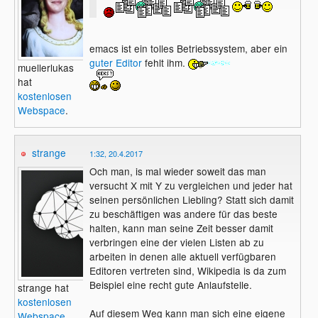
emacs ist ein tolles Betriebssystem, aber ein
guter Editor
fehlt ihm.
muellerlukas
hat
kostenlosen
Webspace
.
strange
1:32, 20.4.2017
Och man, is mal wieder soweit das man
versucht X mit Y zu vergleichen und jeder hat
seinen persönlichen Liebling? Statt sich damit
zu beschäftigen was andere für das beste
halten, kann man seine Zeit besser damit
verbringen eine der vielen Listen ab zu
arbeiten in denen alle aktuell verfügbaren
Editoren vertreten sind, Wikipedia is da zum
Beispiel eine recht gute Anlaufstelle.
strange hat
kostenlosen
Auf diesem Weg kann man sich eine eigene
Webspace
.