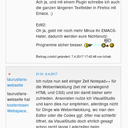
Ach ja, und mit einem Plugin schreibe ich auch
die ganzen längeren Textfelder in Firefox mit
Emacs. ;)
Edit2:
Oh ja, gebt mir noch mehr Minus ihr EMACS-
Hater, dadurch werden eure Nichtsnutz-
Programme sicher besser.
Beitrag zuletzt geändert: 7.4.2017 17:42:48 von tchab
21:01, 6.4.2017
taurusfans-
Ich nutze nun seit einiger Zeit Notepad++ für
webseite
die Webentwicklung (bei mir vorwiegend
HTML und CSS) und bin damit bisher sehr
taurusfans-
zufrieden. Ansonsten nutze ich VisualStudio
webseite hat
und kann dies nur empfehlen, allerdings nicht
kostenlosen
für Dinge wie Webentwicklung, wo man den
Webspace
.
Editor oder die Codes ggf. öfter mal schließt/
öffnet, da VisualStudio doch ehrlich gesagt
schon recht lange Ladezeiten beim