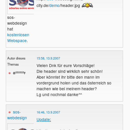
city.de/
demo
/header.jpg
sos-
webdesign
hat
kostenlosen
Webspace
.
Autor dieses
15:58, 13.9.2007
Themas
Vielen Dnk für eure Vorschläge!
Die header sind wirklich sehr schön!
a******r
Aber könntet ihr bitte den mann im
vordergrund holen und das österreich so
machen wie bei meinem header?
Lg und nochmal danke^^
sos-
16:46, 13.9.2007
webdesign
Update
: