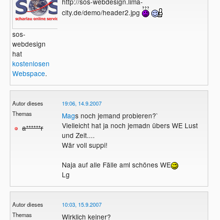
http://sos-webdesign.lima-
city.de/demo/header2.jpg
sos-
webdesign
hat
kostenlosen
Webspace
.
Autor dieses
19:06, 14.9.2007
Themas
Mag
s noch jemand probieren?`
Vielleicht hat ja noch jemadn übers WE Lust
a******r
und Zeit....
Wär voll suppi!
Naja auf alle Fälle aml schönes WE
Lg
Autor dieses
10:03, 15.9.2007
Themas
Wirklich keiner?