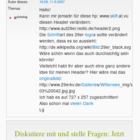
Autor dieses
16:29, 11.9.2007
Themas
Hallo!
Kann mir jemadn für diese hp: www.
skiff
.at.vu
a******r
diesen Header verändern:
http://www.aut29er.redio.de/header2.png
Die
Schrift
art des 29er
logo
s sollte verändert
werden, dass es so aussieht:
http://de.wikipedia.org/wiki/
Bild
:29er_black.svg
Wäre schön wenn das auch durchsichtig sein
könnte!
Vielleicht habt ihr aber auch eine ganz andere
idee für meinen Header? Hier wäre mal das
originalbild
:
http://www.29erkv.de/
Gallerie
s/
Wittensee
_img/Wit
03%20042.jpg.jpg
Ich hab es auf 727 x 257 zugeschnitten!
Also schon mal
vielen Dank
Lg
Diskutiere mit und stelle Fragen: Jetzt