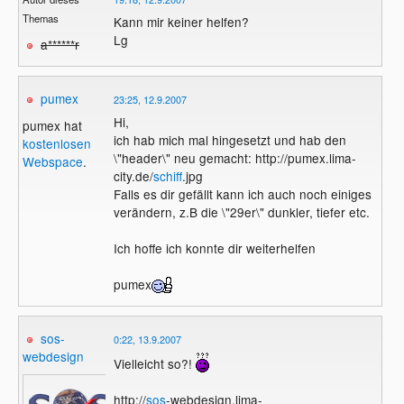
Themas
Kann mir keiner helfen?
Lg
a******r
pumex
23:25, 12.9.2007
Hi,
pumex hat
ich hab mich mal hingesetzt und hab den
kostenlosen
\"header\" neu gemacht: http://pumex.lima-
Webspace
.
city.de/
schiff
.jpg
Falls es dir gefällt kann ich auch noch einiges
verändern, z.B die \"29er\" dunkler, tiefer etc.
Ich hoffe ich konnte dir weiterhelfen
pumex
sos-
0:22, 13.9.2007
webdesign
Vielleicht so?!
http://
sos
-webdesign.lima-