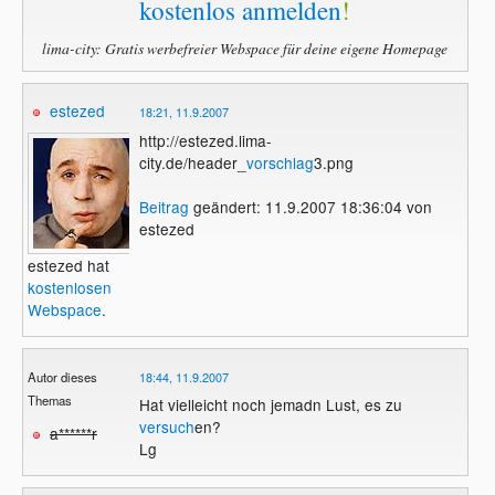
kostenlos anmelden
!
lima-city: Gratis werbefreier Webspace für deine eigene Homepage
estezed
18:21, 11.9.2007
http://estezed.lima-
city.de/header_
vorschlag
3.png
Beitrag
geändert: 11.9.2007 18:36:04 von
estezed
estezed hat
kostenlosen
Webspace
.
Autor dieses
18:44, 11.9.2007
Themas
Hat vielleicht noch jemadn Lust, es zu
versuch
en?
a******r
Lg