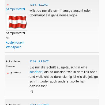
19:58, 11.9.2007
pampersfritzi
willst du nur die schrift ausgetauscht oder
überhaupt ein ganz neues logo?
pampersfritzi
hat
kostenlosen
Webspace
.
Autor dieses
20:09, 11.9.2007
Themas
Eig nur die Schrift ausgetauscht in eine
schriftart
, die so aussieht wie in dem link oben
a******r
und vielleicht so durchsichtig ist wie die jetzige
schrift....oder auch anders...sollte halt
dazupassen!
Lg
Autor dieses
19:18, 12.9.2007