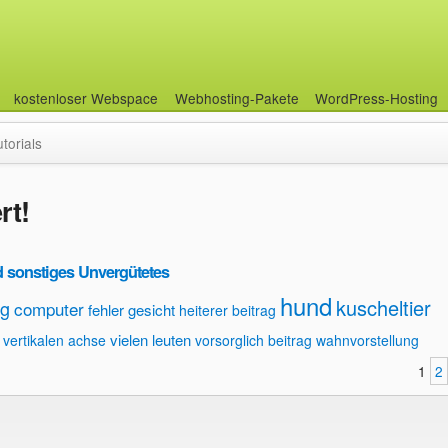
kostenloser Webspace
Webhosting-Pakete
WordPress-Hosting
utorials
rt!
 sonstiges Unvergütetes
hund
kuscheltier
ag
computer
fehler
gesicht
heiterer beitrag
vielen leuten
vertikalen achse
vorsorglich beitrag
wahnvorstellung
1
2