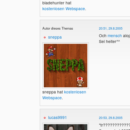
bladehunter hat
kostenlosen Webspace
.
Autor dieses Themas
20:51, 29.8.2005
Och
mensch
alo
sneppa
Sei heiter^^
sneppa hat
kostenlosen
Webspace
.
lucas9991
20:53, 29.8.2005
*tr???????????