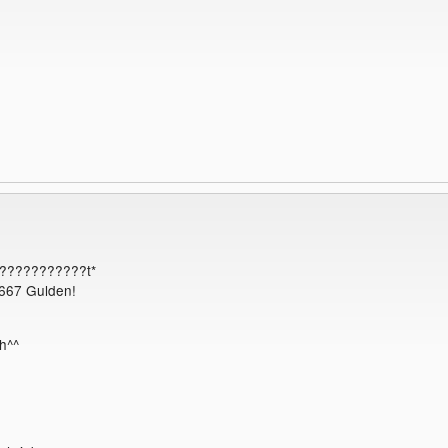
????????????t*
667 Gulden!
h^^