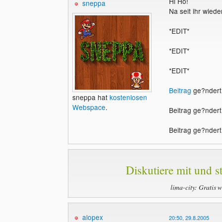
Hi Ho!
sneppa
Na seit ihr wiede
*EDIT*
*EDIT*
*EDIT*
Beitrag
ge?ndert
sneppa hat
kostenlosen
Webspace
.
Beitrag ge?nder
Beitrag ge?nder
Diskutiere mit und st
lima-city: Gratis 
alopex
20:50, 29.8.2005