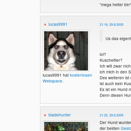
*mega heiter bin
lucas9991
21:16, 29.8.2005
Us das eigent
lol?
Kuscheltier?
Ich will zwar ni
ich mich in den S
lucas9991 hat
kostenlosen
Des weiteren ist
Webspace
.
ist auch kein Ku
Es ist ein Hund 
Denn diesen Hund
bladehunter
21:22, 29.8.2005
Der Hund wurde
der beiden
Gesic