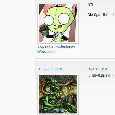
N?!
Die Spamthreads 
alopex hat
kostenlosen
Webspace
.
bladehunter
20:51, 29.8.2005
for($i=0;$i<infinit