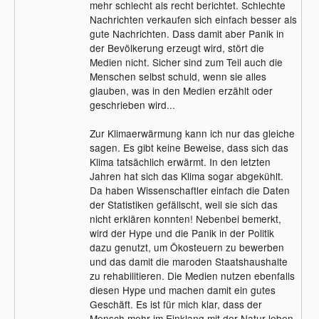
mehr schlecht als recht berichtet. Schlechte
oder sind wir noch wir selbst?
Nachrichten verkaufen sich einfach besser als
gute Nachrichten. Dass damit aber Panik in
ICH denke dass diese Dinge nur
der Bevölkerung erzeugt wird, stört die
hochgepuscht werden weil man sehr viel
Medien nicht. Sicher sind zum Teil auch die
damit verdienen kann.
Menschen selbst schuld, wenn sie alles
Die Medien durch Auflagesteigerung und
glauben, was in den Medien erzählt oder
Fernsehzuschauer/ Werbeeinnahmen.
geschrieben wird...
Energiefirmen die teure Ökoalternativen
anbieten usw.
Zur Klimaerwärmung kann ich nur das gleiche
Der Staat durch Ökosteuern und
sagen. Es gibt keine Beweise, dass sich das
Mineralölsteuern, Umsatzsteuer usw.
Klima tatsächlich erwärmt. In den letzten
Jahren hat sich das Klima sogar abgekühlt.
Ich habe manchmal das Gefühl das nur
Da haben Wissenschaftler einfach die Daten
noch Marionetten ohne eigene Meinung
der Statistiken gefällscht, weil sie sich das
rumlaufen. "Wenn die BILD das sagt -
nicht erklären konnten! Nebenbei bemerkt,
muss es wohl stimmen."
wird der Hype und die Panik in der Politik
dazu genutzt, um Ökosteuern zu bewerben
Ich bekomme langsam Angst...
und das damit die maroden Staatshaushalte
zu rehabilitieren. Die Medien nutzen ebenfalls
diesen Hype und machen damit ein gutes
Stimmt alles was so behauptet wird oder nicht?
Geschäft. Es ist für mich klar, dass der
Eure Meinung würde mich interessieren...
Mensch mehr im Einklang mit der Natur leben