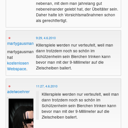
nebenan, mit dem man jahrelang gut
nebeneinander gelebt hat, der Übeltäter sein.
Daher halte ich Vorsichtsmaßnahmen schon
als gerechtfertigt.
9:29, 4.6.2010
martygausman
Killerspiele werden nur verteufelt, weil man
dann trotzdem noch so schön im
martygausman
Schützenheim sein Bierchen trinken kann
hat
bevor man mit der 9-Millimeter auf die
kostenlosen
Zielscheiben ballert.
Webspace
.
11:27, 4.6.2010
adelwoehrer
Killerspiele werden nur verteufelt, weil man
dann trotzdem noch so schön im
Schützenheim sein Bierchen trinken kann
bevor man mit der 9-Millimeter auf die
Zielscheiben ballert.