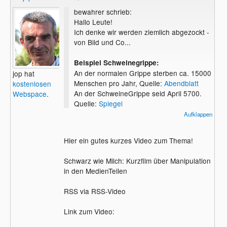
bewahrer schrieb:
Hallo Leute!
Ich denke wir werden ziemlich abgezockt -
von Bild und Co...
Beispiel Schweinegrippe:
An der normalen Grippe sterben ca. 15000
jop hat
Menschen pro Jahr, Quelle:
Abendblatt
kostenlosen
An der SchweineGrippe seid April 5700.
Webspace
.
Quelle:
Spiegel
Aufklappen
Beispiel Klima:
Jeder weiß das es schon immer
Hier ein gutes kurzes Video zum Thema!
Trockenperioden, Eiszeit und
Überschwemmungen auf der Erde gab.
Schwarz wie Milch: Kurzfilm über Manipulation
Das Klima ändert sich ebenfalls stetig.
in den MedienTeilen
Bereits VOR der Industriealisierung!
Kurzfristig wurde sogar über renomierte
RSS via RSS-Video
Wissenschaftler berichtet die behaupteten
die Menschen haben nichts mit dem
Link zum Video:
Klimawandel zu tun, die sind
seltsamerweise schnell wieder von der