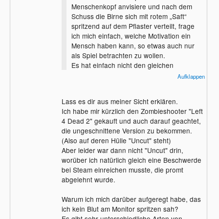
Menschenkopf anvisiere und nach dem
Schuss die Birne sich mit rotem „Saft“
spritzend auf dem Pflaster verteilt, frage
ich mich einfach, welche Motivation ein
Mensch haben kann, so etwas auch nur
als Spiel betrachten zu wollen.
Es hat einfach nicht den gleichen
Stellenwert wie ein Taktikshooter oder ein
Aufklappen
Brettspiel, wo man sich üblicherweise nie
ärgern soll.
Lass es dir aus meiner Sicht erklären.
Ich habe mir kürzlich den Zombieshooter "Left
4 Dead 2" gekauft und auch darauf geachtet,
die ungeschnittene Version zu bekommen.
(Also auf deren Hülle "Uncut" steht)
Aber leider war dann nicht "Uncut" drin,
worüber ich natürlich gleich eine Beschwerde
bei Steam einreichen musste, die promt
abgelehnt wurde.
Warum ich mich darüber aufgeregt habe, das
ich kein Blut am Monitor spritzen sah?
Es gibt sehr unterschiedliche Arten von