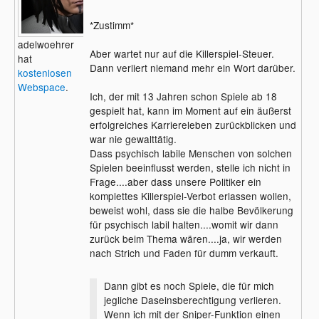
*Zustimm*
adelwoehrer
Aber wartet nur auf die Killerspiel-Steuer.
hat
Dann verliert niemand mehr ein Wort darüber.
kostenlosen
Webspace
.
Ich, der mit 13 Jahren schon Spiele ab 18
gespielt hat, kann im Moment auf ein äußerst
erfolgreiches Karriereleben zurückblicken und
war nie gewalttätig.
Dass psychisch labile Menschen von solchen
Spielen beeinflusst werden, stelle ich nicht in
Frage....aber dass unsere Politiker ein
komplettes Killerspiel-Verbot erlassen wollen,
beweist wohl, dass sie die halbe Bevölkerung
für psychisch labil halten....womit wir dann
zurück beim Thema wären....ja, wir werden
nach Strich und Faden für dumm verkauft.
Dann gibt es noch Spiele, die für mich
jegliche Daseinsberechtigung verlieren.
Wenn ich mit der Sniper-Funktion einen