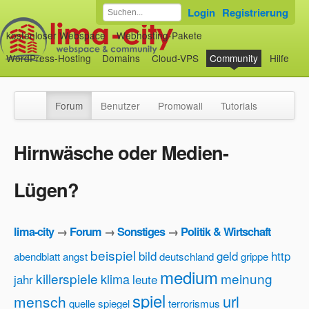
Login
Registrierung
kostenloser Webspace
Webhosting-Pakete
WordPress-Hosting
Domains
Cloud-VPS
Community
Hilfe
Forum
Benutzer
Promowall
Tutorials
Hirnwäsche oder Medien-
Lügen?
lima-city
→
Forum
→
Sonstiges
→
Politik & Wirtschaft
beispiel
bild
geld
http
abendblatt
angst
deutschland
grippe
medium
killerspiele
meinung
klima
jahr
leute
spiel
url
mensch
quelle
spiegel
terrorismus