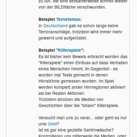
zu tun, die sind seltsamerweise schnell wieder
von der BILDfläche verschwunden.
Beispiel
Terrorismus
:
In
Deutschland
gab es schon lange keine
Terroranschläge, trotzdem wird immer mehr
gewarnt und aufgerüstet.
Beispiel "
Killerspiele
":
Es ist bisher kein Beweis erbracht worden das
"Killerspiele" einen Einfluss auf dass Verhalten
eines Menschen nimmt, im Gegenteil - es
wurden mal Tests gemacht in denen
Hirnströme gemessen wurden. Im Spiel
werden komplett ander Hirnregionen aktiviert
als bei Realen Aktionen.
Trotzdem strotzen die Medien von
Geschichten über die "bösen" Killerspiele.
Versucht man uns zu verar... oder geht es nur
ums
Geld
?
Ist es gar eine gezielte Gehirnwäsche?
Kontrollieren uns mitlerweile die Medien, oder