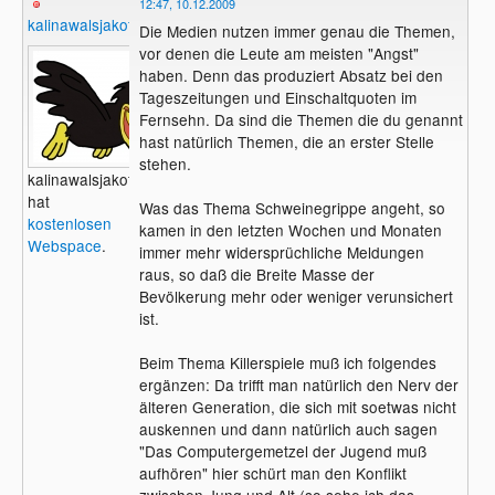
12:47, 10.12.2009
kalinawalsjakoff
Die Medien nutzen immer genau die Themen,
vor denen die Leute am meisten "Angst"
haben. Denn das produziert Absatz bei den
Tageszeitungen und Einschaltquoten im
Fernsehn. Da sind die Themen die du genannt
hast natürlich Themen, die an erster Stelle
stehen.
kalinawalsjakoff
hat
Was das Thema Schweinegrippe angeht, so
kostenlosen
kamen in den letzten Wochen und Monaten
Webspace
.
immer mehr widersprüchliche Meldungen
raus, so daß die Breite Masse der
Bevölkerung mehr oder weniger verunsichert
ist.
Beim Thema Killerspiele muß ich folgendes
ergänzen: Da trifft man natürlich den Nerv der
älteren Generation, die sich mit soetwas nicht
auskennen und dann natürlich auch sagen
"Das Computergemetzel der Jugend muß
aufhören" hier schürt man den Konflikt
zwischen Jung und Alt (so sehe ich das