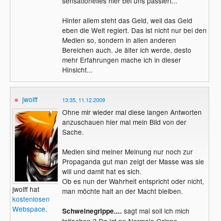
sensationelles hier bei uns passiert...
Hinter allem steht das Geld, weil das Geld
eben die Welt regiert. Das ist nicht nur bei den
Medien so, sondern in allen anderen
Bereichen auch. Je älter ich werde, desto
mehr Erfahrungen mache ich in dieser
Hinsicht...
jwolff
13:35, 11.12.2009
Ohne mir wieder mal diese langen Antworten
anzuschauen hier mal mein Bild von der
Sache.
Medien sind meiner Meinung nur noch zur
Propaganda gut man zeigt der Masse was sie
will und damit hat es sich.
Ob es nun der Wahrheit entspricht oder nicht,
jwolff hat
man möchte halt an der Macht bleiben.
kostenlosen
Webspace
.
sagt mal soll ich mich
Schweinegrippe....
totlachen ? Da ist ne Normale Grippe