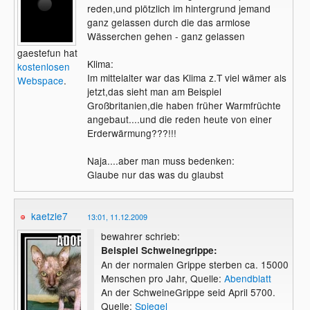
reden,und plötzlich im hintergrund jemand
ganz gelassen durch die das armlose
Wässerchen gehen - ganz gelassen
gaestefun hat
Klima:
kostenlosen
Im mittelalter war das Klima z.T viel wämer als
Webspace
.
jetzt,das sieht man am Beispiel
Großbritanien,die haben früher Warmfrüchte
angebaut....und die reden heute von einer
Erderwärmung???!!!
Naja....aber man muss bedenken:
Glaube nur das was du glaubst
kaetzle7
13:01, 11.12.2009
bewahrer schrieb:
Beispiel Schweinegrippe:
An der normalen Grippe sterben ca. 15000
Menschen pro Jahr, Quelle:
Abendblatt
An der SchweineGrippe seid April 5700.
Quelle:
Spiegel