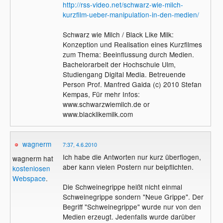
http://rss-video.net/schwarz-wie-milch-
BILDfläche verschwunden.
kurzfilm-ueber-manipulation-in-den-medien/
Beispiel Terrorismus:
Schwarz wie Milch / Black Like Milk:
In Deutschland gab es schon lange keine
Konzeption und Realisation eines Kurzfilmes
Terroranschläge, trotzdem wird immer
zum Thema: Beeinflussung durch Medien.
mehr gewarnt und aufgerüstet.
Bachelorarbeit der Hochschule Ulm,
Studiengang Digital Media. Betreuende
Beispiel "Killerspiele":
Person Prof. Manfred Gaida (c) 2010 Stefan
Es ist bisher kein Beweis erbracht worden
Kempas, Für mehr Infos:
das "Killerspiele" einen Einfluss auf dass
www.schwarzwiemilch.de or
Verhalten eines Menschen nimmt, im
www.blacklikemilk.com
Gegenteil - es wurden mal Tests gemacht
in denen Hirnströme gemessen wurden. Im
Spiel werden komplett ander Hirnregionen
wagnerm
7:37, 4.6.2010
aktiviert als bei Realen Aktionen.
Ich habe die Antworten nur kurz überflogen,
wagnerm hat
Trotzdem strotzen die Medien von
aber kann vielen Postern nur beipflichten.
kostenlosen
Geschichten über die "bösen" Killerspiele.
Webspace
.
Die Schweinegrippe heißt nicht einmal
Versucht man uns zu verar... oder geht es
Schweinegrippe sondern "Neue Grippe". Der
nur ums Geld?
Begriff "Schweinegrippe" wurde nur von den
Ist es gar eine gezielte Gehirnwäsche?
Medien erzeugt. Jedenfalls wurde darüber
Kontrollieren uns mitlerweile die Medien,