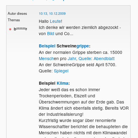
Autor dieses
10:13, 10.12.2009
Themas
Hallo
Leute
!
Ich denke wir werden ziemlich abgezockt -
b******r
von
Bild
und Co...
Beispiel
Schweine
grippe
:
An der normalen Grippe sterben ca. 15000
Mensch
en pro
Jahr
,
Quelle
:
Abendblatt
An der SchweineGrippe seid April 5700.
Quelle:
Spiegel
Beispiel
Klima
:
Jeder weiß das es schon immer
Trockenperioden, Eiszeit und
Überschwemmungen auf der Erde gab. Das
Klima ändert sich ebenfalls stetig. Bereits VOR
der Industriealisierung!
Kurzfristig wurde sogar über renomierte
Wissenschaftler berichtet die behaupteten die
Menschen haben nichts mit dem Klimawandel