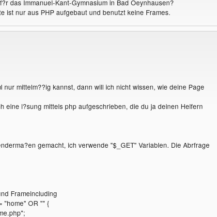
lig f?r das Immanuel-Kant-Gymnasium in Bad Oeynhausen?
te ist nur aus PHP aufgebaut und benutzt keine Frames.
 nur mittelm??ig kannst, dann will ich nicht wissen, wie deine Page
h eine l?sung mittels php aufgeschrieben, die du ja deinen Helfern
genderma?en gemacht, ich verwende "$_GET" Variablen. Die Abrfrage
und Frameincluding
== "home" OR "" {
ome.php";