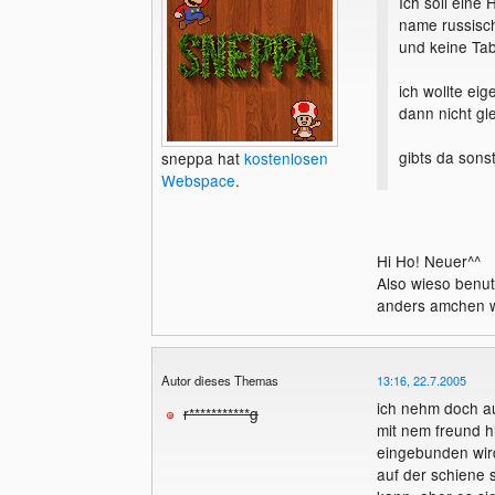
Ich soll eine
name russisch
und keine Tabe
ich wollte ei
dann nicht gl
gibts da sonst
sneppa hat
kostenlosen
Webspace
.
ich kenn mich 
Philipp Keck
Hi Ho! Neuer^^
Also wieso benu
anders amchen w
Autor dieses Themas
13:16, 22.7.2005
ich nehm doch au
r***********g
mit nem freund hi
eingebunden wir
auf der schiene