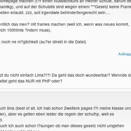
 Homepage machen (f?r einen Russischkurs an meiner Schule, darum de
amikg), und auf der Schulsite sind wegen einem ***Gesetz keine Fram
llen erlaubt. zzz, soll irgendwie behindertengerecht sein....
gentlich das men? mit frames machen (weil ich, wenn was neues kommt,
eich 100htmls ?ndern muss).
 noch ne m?glichkeit (au?er direkt in die Datei)
mit html mittel aus, php und java gar nicht
Aufklap
tzt du nicht einfach Lima?!?! Da geht das doch wundeerbar? Wennde d
illst geht das NUR mit PHP oder?
ch lima (best of all, ich hab schon 2weitere pages f?r meine klasse un
er), aber es gelten eben leider die regeln der schulhp, weil es
d.
 such ich auch schon l?sungen ob man dieses gesetz nicht umgehen