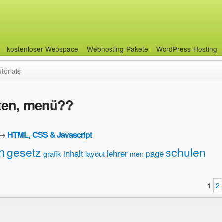
kostenloser Webspace
Webhosting-Pakete
WordPress-Hosting
utorials
ten, menü??
→
HTML, CSS & Javascript
m
gesetz
schulen
inhalt
lehrer
page
grafik
layout
men
1
2