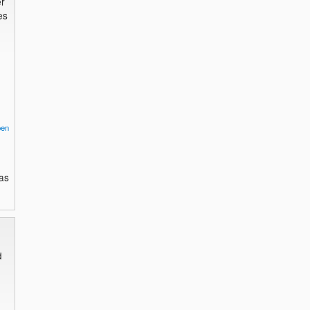
r
es
pen
as
d