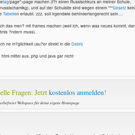
me
tag
/page">page machen (f?r einen Russischkurs an meiner Schule,
ussischamikg), und auf der Schulsite sind wegen einem ***
Gesetz
kei
ne
Tabelle
n erlaubt. zzz, soll irgendwie behindertengerecht sein....
tlich das men? mit frames machen (weil ich, wenn was neues kommt, da
htmls ?ndern muss).
ch ne m?glichkeit (au?er direkt in die
Datei
)
 html mittel aus, php und java gar nicht
elle Fragen: Jetzt
kostenlos anmelden
!
werbefreier Webspace für deine eigene Homepage