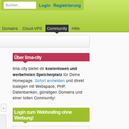
Login
Registrierung
Domains
Cloud-VPS
Community
Hilfe
Über lima-city
lima-city bietet dir
kostenlosen und
für Deine
werbefreien Speicherplatz
Homepage.
Sofort anmelden
und direkt
loslegen mit Webspace, PHP,
Datenbanken, günstigen Domains und
einer tollen Community!
»
Login zum Webhosting ohne
Werbung!