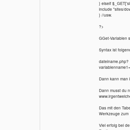
} elseif $_GET['s
include "sites/d
} //usw.
?>
GGet-Variablen si
Syntax ist folgen
dateiname.php?
variablenname1
Dann kann man in
Dann musst du nu
www.irgentwelc
Das mit den Tabel
Werkzeuge zum P
Viel erfolg bei d