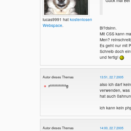
Guck mal Bei 
lucas9991 hat
kostenlosen
Webspace
.
Bl?dsinn.
Mit CSS kann man
Men? reinschrei
Es geht nur mit 
Schreib doch ein
und fertig!
Autor dieses Themas
13:51, 22.7.2005
also ich darf ke
r***********g
verwenden, was a
hat auch 0ahnun
ich kann kein ph
Autor dieses Themas
14:00, 22.7.2005