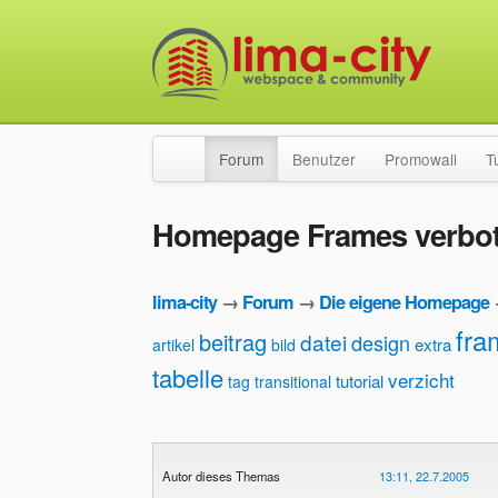
Forum
Benutzer
Promowall
T
Homepage Frames verbo
lima-city
→
Forum
→
Die eigene Homepage
fra
beitrag
datei
design
extra
artikel
bild
tabelle
verzicht
tutorial
tag
transitional
Autor dieses Themas
13:11, 22.7.2005