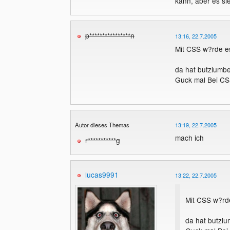
kann, aber es sie
p****************n
13:16, 22.7.2005
Mit CSS w?rde e
da hat butzlumbe
Guck mal Bei C
Autor dieses Themas
13:19, 22.7.2005
mach ich
r***********g
lucas9991
13:22, 22.7.2005
Mit CSS w?rd
da hat butzlu