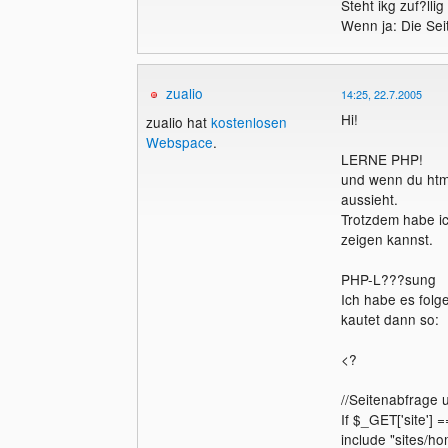
Steht ikg zuf?l
Wenn ja: Die Sei
zualio
14:25, 22.7.2005
Hi!
zualio hat
kostenlosen
Webspace
.
LERNE PHP!
und wenn du html
aussieht.
Trotzdem habe ic
zeigen kannst.
PHP-L???sung
Ich habe es fol
kautet dann so:
<?
//Seitenabfrage 
If $_GET['site'] 
include "sites/h