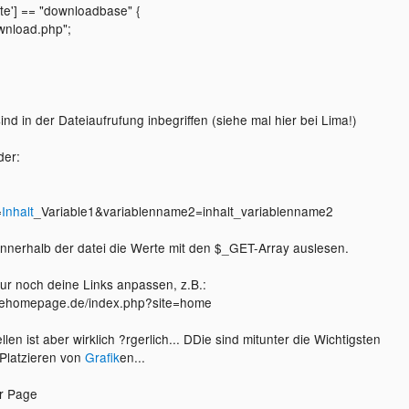
ite'] == "downloadbase" {
ownload.php";
nd in der Dateiaufrufung inbegriffen (siehe mal hier bei Lima!)
der:
=
Inhalt
_Variable1&variablenname2=inhalt_variablenname2
nerhalb der datei die Werte mit den $_GET-Array auslesen.
r noch deine Links anpassen, z.B.:
hehomepage.de/index.php?site=home
len ist aber wirklich ?rgerlich... DDie sind mitunter die Wichtigsten
latzieren von
Grafik
en...
er Page