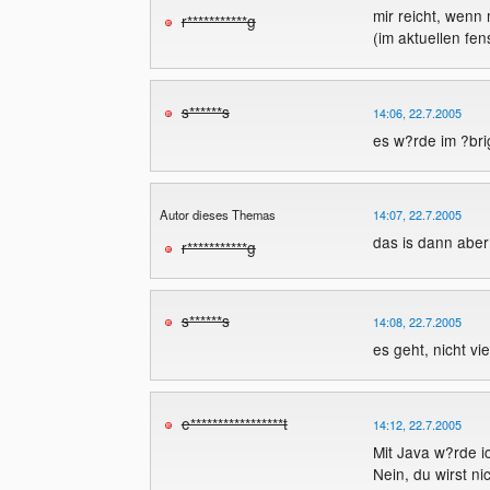
mir reicht, wenn 
r***********g
(im aktuellen fen
s******s
14:06, 22.7.2005
es w?rde im ?bri
Autor dieses Themas
14:07, 22.7.2005
das is dann aber 
r***********g
s******s
14:08, 22.7.2005
es geht, nicht vi
e*****************t
14:12, 22.7.2005
Mit Java w?rde i
Nein, du wirst n