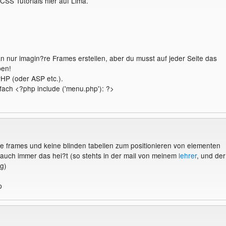
CSS Tutorials hier auf Lima.
 nur imagin?re Frames erstellen, aber du musst auf jeder Seite das
ben!
PHP (oder ASP etc.).
fach <?php include ('menu.php'): ?>
ine frames und keine blinden tabellen zum positionieren von elementen
uch immer das hei?t (so stehts in der mail von meinem
lehrer
, und der
g)
p