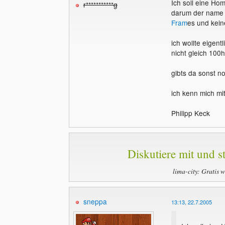
Ich soll eine Ho
r***********g
darum der name r
Fram
es und kei
ich wollte eigen
nicht gleich 100
gibts da sonst no
ich kenn mich mit
Philipp Keck
Diskutiere mit und st
lima-city: Gratis 
sneppa
13:13, 22.7.2005