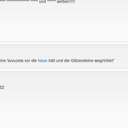
 ***** **************** ***** und ****** serben!!!!!
ine Vuvuzela vor die
Nase
hält und die Glitzersteine wegrtrötet*
ZZ