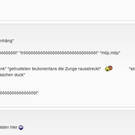
anhäng*
öööööööt* *trööööööööööööööööööööööööööööööt* *möp,möp*
k* *gefrusteten teutonenfans die Zunge rausstreckt*
*si
laschen duck*
ööööööööööööööööt*
risten hier