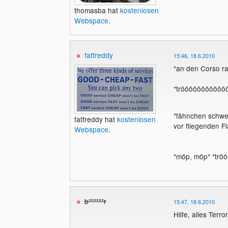
thomasba hat
kostenlosen
Webspace
.
fatfreddy
15:46, 18.6.2010
*an den Corso r
*trööööööööööö
*fähnchen schwen
fatfreddy hat
kostenlosen
vor fliegenden F
Webspace
.
*möp, möp* *trö
b******r
15:47, 18.6.2010
Hilfe, alles Terro