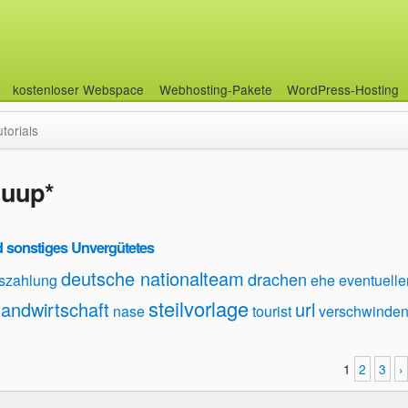
kostenloser Webspace
Webhosting-Pakete
WordPress-Hosting
utorials
uup*
 sonstiges Unvergütetes
deutsche nationalteam
drachen
szahlung
ehe
eventuelle
steilvorlage
landwirtschaft
url
nase
tourist
verschwinde
1
2
3
›