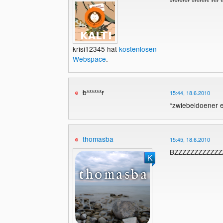
******** ******* ***
krisi12345 hat
kostenlosen
Webspace
.
b******r
15:44, 18.6.2010
*zwiebeldoener e
thomasba
15:45, 18.6.2010
BZZZZZZZZZZZZ