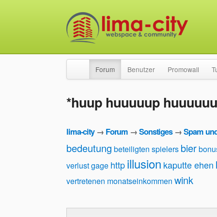
Forum
Benutzer
Promowall
T
*huup huuuuup huuuuuu
lima-city
→
Forum
→
Sonstiges
→
Spam und
bedeutung
bier
beteiligten spielers
bonu
illusion
http
kaputte ehen
verlust
gage
wink
vertretenen monatseinkommen