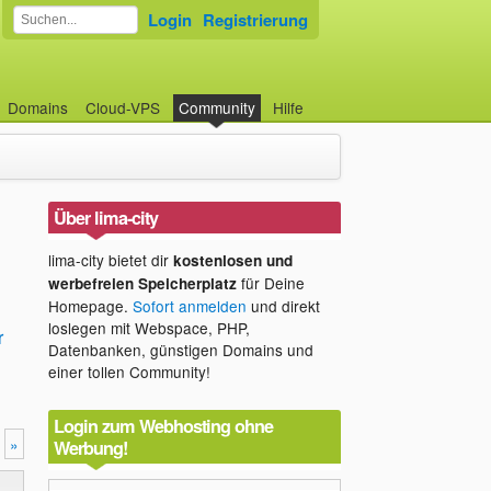
Login
Registrierung
Domains
Cloud-VPS
Community
Hilfe
Über lima-city
lima-city bietet dir
kostenlosen und
für Deine
werbefreien Speicherplatz
Homepage.
Sofort anmelden
und direkt
loslegen mit Webspace, PHP,
r
Datenbanken, günstigen Domains und
einer tollen Community!
n
Login zum Webhosting ohne
»
Werbung!