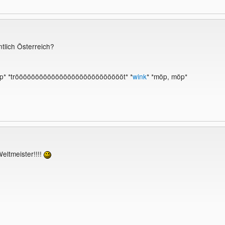
ntlich Österreich?
öp* *tröööööööööööööööööööööööööööt* *
wink
* *möp, möp*
eltmeister!!!!